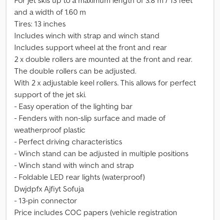
For jet skis up to a maximum length of 3.8 m / 13 feet
and a width of 1.60 m
Tires: 13 inches
Includes winch with strap and winch stand
Includes support wheel at the front and rear
2 x double rollers are mounted at the front and rear.
The double rollers can be adjusted.
With 2 x adjustable keel rollers. This allows for perfect
support of the jet ski.
- Easy operation of the lighting bar
- Fenders with non-slip surface and made of
weatherproof plastic
- Perfect driving characteristics
- Winch stand can be adjusted in multiple positions
- Winch stand with winch and strap
- Foldable LED rear lights (waterproof)
Dwjdpfx Ajfiyt Sofuja
- 13-pin connector
Price includes COC papers (vehicle registration