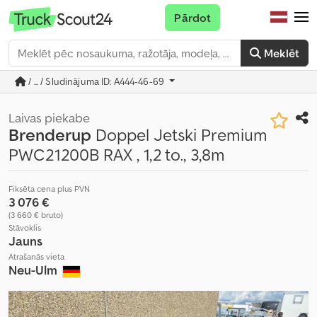
Pārdot
Meklēt
/ ... / Sludinājuma ID: A444-46-69
Laivas piekabe
Brenderup
Doppel Jetski Premium
PWC21200B RAX , 1,2 to., 3,8m
Fiksēta cena plus PVN
3 076 €
(3 660 € bruto)
Stāvoklis
Jauns
Atrašanās vieta
Neu-Ulm