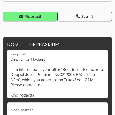
Pieprasīt
Zvanīt
NOSŪTĪT PIEPRASĪJUMU
Ziņojums*
Nosaukums*