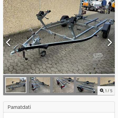
1
/
5
Pamatdati