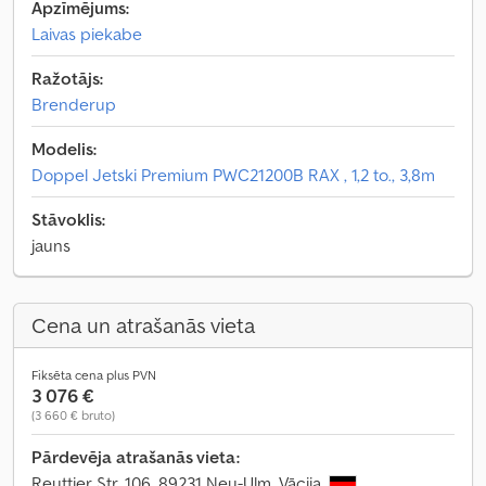
Apzīmējums:
Laivas piekabe
Ražotājs:
Brenderup
Modelis:
Doppel Jetski Premium PWC21200B RAX , 1,2 to., 3,8m
Stāvoklis:
jauns
Cena un atrašanās vieta
Fiksēta cena plus PVN
3 076 €
(3 660 € bruto)
Pārdevēja atrašanās vieta:
Reuttier Str. 106, 89231 Neu-Ulm, Vācija