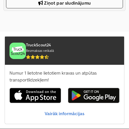
Ziņot par sludinājumu
TruckScout24
Bezmaksas veikalā
Numur 1 lietotne lietotiem kravas un atpūtas
transportlīdzekļiem!
Vairāk informācijas