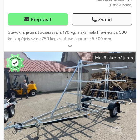
(1 388 € bruto)
Pieprasīt
Zvanīt
Stāvoklis:
jauns
, tukšais svars:
170 kg
, maksimālā kravnesība:
580
kg
, kopējais svars:
750 kg
, krautuves garums:
5 500 mm
,
iekraušanas vietas platums:
1 890 mm
, krāsa:
cits
, darba platums:
1 890 mm
, Aprīkojums:
kabeļu vinča
,
Mazā sludinājuma