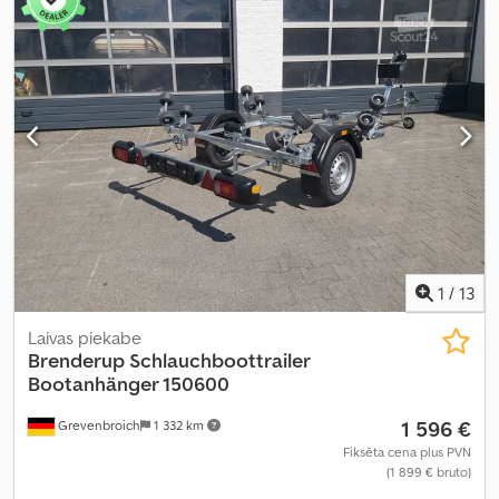
1
/
13
Laivas piekabe
Brenderup
Schlauchboottrailer
Bootanhänger 150600
1 596 €
Grevenbroich
1 332 km
Fiksēta cena plus PVN
(1 899 € bruto)