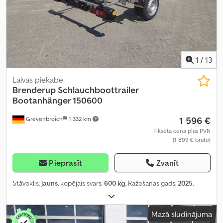
1
/
13
Laivas piekabe
Brenderup
Schlauchboottrailer
Bootanhänger 150600
1 596 €
Grevenbroich
1 332 km
Fiksēta cena plus PVN
(1 899 € bruto)
Pieprasīt
Zvanīt
Stāvoklis:
jauns
, kopējais svars:
600 kg
, Ražošanas gads:
2025
,
Mazā sludinājuma