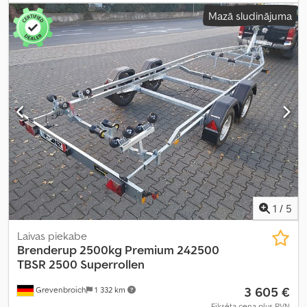
Mazā sludinājuma
1
/
5
Laivas piekabe
Brenderup
2500kg Premium 242500
TBSR 2500 Superrollen
3 605 €
Grevenbroich
1 332 km
Fiksēta cena plus PVN