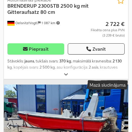
BRENDERUP
2300STB 2500 kg mit
Gitteraufsatz 80 cm
2 722 €
Oelsnitz/Vogtl.
1 087 km
Fiksēta cena plus PVN
(3 239 € bruto)
Pieprasīt
Zvanīt
Stāvoklis:
jauns
, tukšais svars:
370 kg
, maksimālā kravnesība:
2 130
kg
, kopējais svars:
2 500 kg
, asu konfigurācija:
2 asis
, krautuves
garums:
3 000 mm
, iekraušanas vietas platums:
1 532 mm
,
iekraušanas telpas augstums:
900 mm
, kopējais garums:
4 490
Mazā sludinājuma
mm
, kopējais platums:
2 040 mm
, riepas izmērs:
R14
, piekabes
bremze:
bremzēta piekabe
,