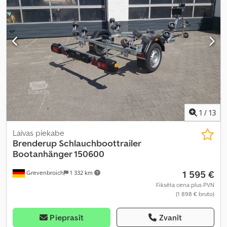
1
/
13
Laivas piekabe
Brenderup
Schlauchboottrailer
Bootanhänger 150600
1 595 €
Grevenbroich
1 332 km
Fiksēta cena plus PVN
(1 898 € bruto)
Pieprasīt
Zvanīt