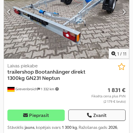
1
/
11
Laivas piekabe
trailershop
Bootanhänger direkt
1300kg GN231 Neptun
1 831 €
Grevenbroich
1 332 km
Fiksēta cena plus PVN
(2 179 € bruto)
Pieprasīt
Zvanīt
Stāvoklis:
jauns
, kopējais svars:
1 300 kg
, Ražošanas gads:
2026
,