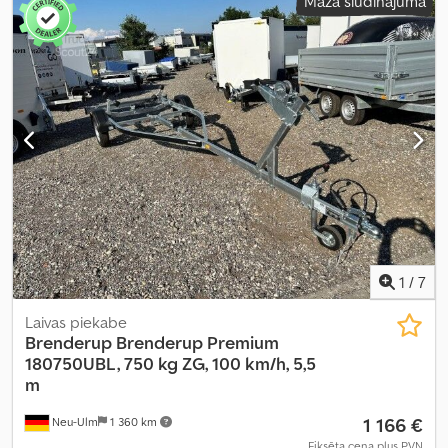
Mazā sludinājuma
1
/
7
Laivas piekabe
Brenderup
Brenderup Premium
180750UBL, 750 kg ZG, 100 km/h, 5,5
m
1 166 €
Neu-Ulm
1 360 km
Fiksēta cena plus PVN