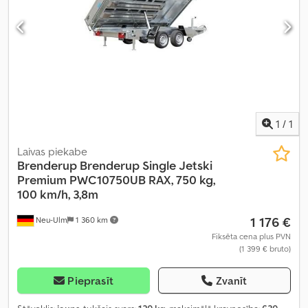
1
/
1
Laivas piekabe
Brenderup
Brenderup Single Jetski
Premium PWC10750UB RAX, 750 kg,
100 km/h, 3,8m
1 176 €
Neu-Ulm
1 360 km
Fiksēta cena plus PVN
(1 399 € bruto)
Pieprasīt
Zvanīt