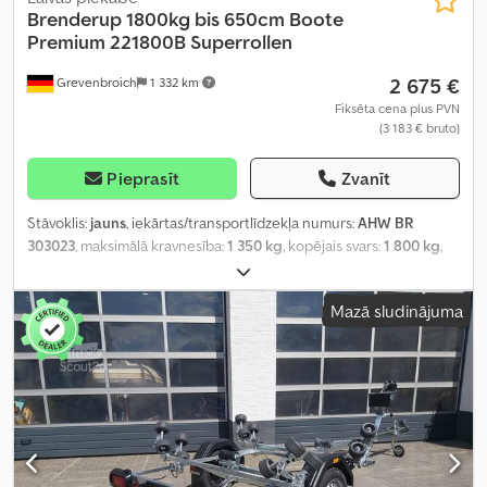
Brenderup
1800kg bis 650cm Boote
Premium 221800B Superrollen
2 675 €
Grevenbroich
1 332 km
Fiksēta cena plus PVN
(3 183 € bruto)
Pieprasīt
Zvanīt
Stāvoklis:
jauns
, iekārtas/transportlīdzekļa numurs:
AHW BR
303023
, maksimālā kravnesība:
1 350 kg
, kopējais svars:
1 800 kg
,
Ražošanas gads:
2025
,
Mazā sludinājuma