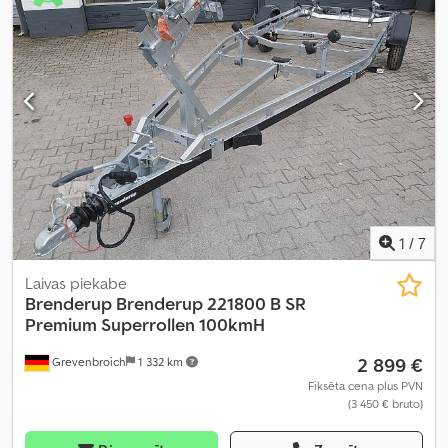
1
/
7
Laivas piekabe
Brenderup
Brenderup 221800 B SR
Premium Superrollen 100kmH
2 899 €
Grevenbroich
1 332 km
Fiksēta cena plus PVN
(3 450 € bruto)