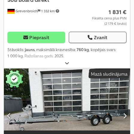
1 831 €
Grevenbroich
1 332 km
Fiksēta cena plus PVN
(2 179 € bruto)
Pieprasīt
Zvanīt
Stāvoklis:
jauns
, maksimālā kravnesība:
760 kg
, kopējais svars:
1 000 kg
, Ražošanas gads:
2025
,
Mazā sludinājuma