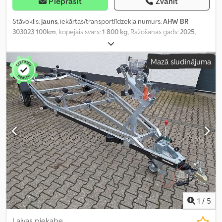
Pieprasīt
Zvanīt
Stāvoklis:
jauns
, iekārtas/transportlīdzekļa numurs:
AHW BR
303023 100km
, kopējais svars:
1 800 kg
, Ražošanas gads:
2025
,
Mazā sludinājuma
1
/
5
Laivas piekabe