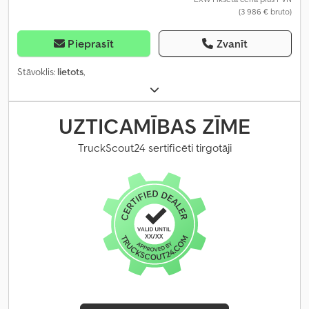
(3 986 € bruto)
Pieprasīt
Zvanīt
Stāvoklis:
lietots
,
UZTICAMĪBAS ZĪME
TruckScout24 sertificēti tirgotāji