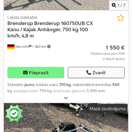
1
/
7
Laivas piekabe
Brenderup
Brenderup 160750UB CX
Kanu / Kajak Anhänger, 750 kg 100
km/h, 4,8 m
1 550 €
Neu-Ulm
1 360 km
Fiksēta cena plus PVN
(1 844 € bruto)
Pieprasīt
Zvanīt
Stāvoklis:
jauns
, tukšais svars:
210 kg
, maksimālā kravnesība:
540
kg
, kopējais svars:
750 kg
, krautuves garums:
5 000 mm
,
iekraušanas vietas platums:
1 900 mm
, krāsa:
cits
, darba platums:
1 900 mm
,
Mazā sludinājuma