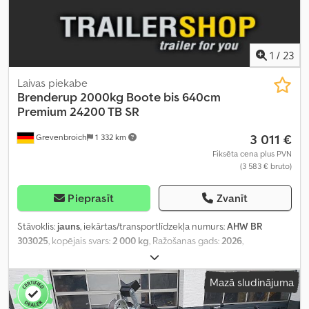
1
/
23
Laivas piekabe
Brenderup
2000kg Boote bis 640cm
Premium 24200 TB SR
3 011 €
Grevenbroich
1 332 km
Fiksēta cena plus PVN
(3 583 € bruto)
Pieprasīt
Zvanīt
Stāvoklis:
jauns
, iekārtas/transportlīdzekļa numurs:
AHW BR
303025
, kopējais svars:
2 000 kg
, Ražošanas gads:
2026
,
Mazā sludinājuma