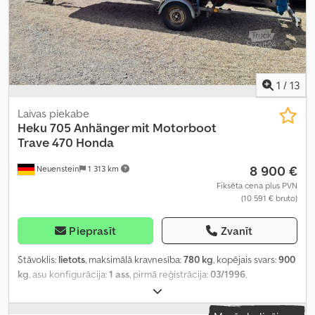
1
/
13
Laivas piekabe
Heku
705 Anhänger mit Motorboot
Trave 470 Honda
8 900 €
Neuenstein
1 313 km
Fiksēta cena plus PVN
(10 591 € bruto)
Pieprasīt
Zvanīt
Stāvoklis:
lietots
, maksimālā kravnesība:
780 kg
, kopējais svars:
900
kg
, asu konfigurācija:
1 ass
, pirmā reģistrācija:
03/1996
,