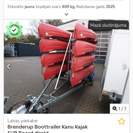
Stāvoklis:
jauns
, kopējais svars:
600 kg
, Ražošanas gads:
2025
,
Mazā sludinājuma
1
/
7
Laivas piekabe
Brenderup
Boottrailer Kanu Kajak
SUB Board direkt