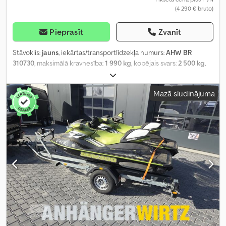
(4 290 € bruto)
Pieprasīt
Zvanīt
Stāvoklis:
jauns
, iekārtas/transportlīdzekļa numurs:
AHW BR
310730
, maksimālā kravnesība:
1 990 kg
, kopējais svars:
2 500 kg
,
Ražošanas gads:
2025
,
Mazā sludinājuma