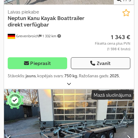
Laivas piekabe
Neptun
Kanu Kayak Boattrailer
direkt verfügbar
1 343 €
Grevenbroich
1 332 km
Fiksēta cena plus PVN
(1 598 € bruto)
Pieprasīt
Zvanīt
Stāvoklis:
jauns
, kopējais svars:
750 kg
, Ražošanas gads:
2025
,
Mazā sludinājuma