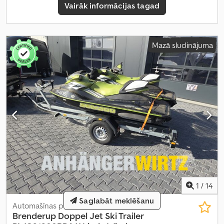
Vairāk informācijas tagad
Mazā sludinājuma
1
/
14
Saglabāt meklēšanu
Automašīnas piekabe
Brenderup
Doppel Jet Ski Trailer