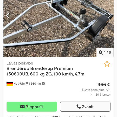
1
/
6
Laivas piekabe
Brenderup
Brenderup Premium
150600UB, 600 kg ZG, 100 km/h, 4,7m
966 €
Neu-Ulm
1 360 km
Fiksēta cena plus PVN
(1 150 € bruto)
Pieprasīt
Zvanīt