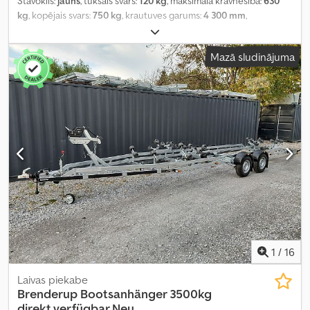
Stāvoklis:
jauns
, tukšais svars:
120 kg
, maksimālā kravnesība:
630
kg
, kopējais svars:
750 kg
, krautuves garums:
4 300 mm
,
iekraušanas vietas platums:
1 580 mm
, krāsa:
cits
, darba platums:
1 580 mm
, Aprīkojums:
kabeļu vinča
,
Mazā sludinājuma
1
/
16
Laivas piekabe
Brenderup
Bootsanhänger 3500kg
direkt verfügbar Neu