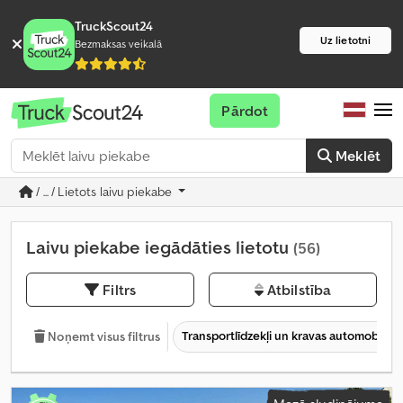
TruckScout24
Uz lietotni
Bezmaksas veikalā
Pārdot
Meklēt
/ ... / Lietots laivu piekabe
Laivu piekabe iegādāties lietotu
(56)
Filtrs
Atbilstība
Transportlīdzekļi un kravas automobiļi
Noņemt visus filtrus