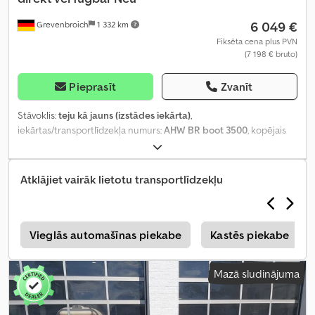
6 049 €
Grevenbroich
1 332 km
Fiksēta cena plus PVN
(7 198 € bruto)
Pieprasīt
Zvanīt
Stāvoklis:
teju kā jauns (izstādes iekārta)
,
iekārtas/transportlīdzekļa numurs:
AHW BR boot 3500
, kopējais
svars:
3 500 kg
, Ražošanas gads:
2021
,
Atklājiet vairāk lietotu transportlīdzekļu
s
Vieglās automašīnas piekabe
Kastēs piekabe
Mazā sludinājuma