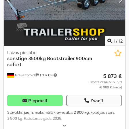
1
/
12
Laivas piekabe
sonstige
3500kg Bootstrailer 900cm
sofort
5 873 €
Grevenbroich
1 332 km
Fiksēta cena plus PVN
(6 989 € bruto)
Pieprasīt
Zvanīt
Stāvoklis:
jauns
, maksimālā kravnesība:
2 800 kg
, kopējais svars:
3 500 kg
, Ražošanas gads:
2025
,