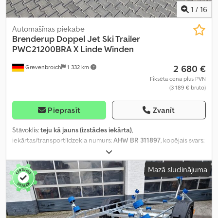
1
/
16
Automašīnas piekabe
Brenderup
Doppel Jet Ski Trailer
PWC21200BRA X Linde Winden
2 680 €
Grevenbroich
1 332 km
Fiksēta cena plus PVN
(3 189 € bruto)
Pieprasīt
Zvanīt
Stāvoklis:
teju kā jauns (izstādes iekārta)
,
iekārtas/transportlīdzekļa numurs:
AHW BR 311897
, kopējais svars:
1 200 kg
, Ražošanas gads:
2022
,
Mazā sludinājuma