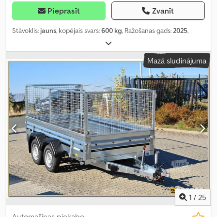
Pieprasīt
Zvanīt
Stāvoklis:
jauns
, kopējais svars:
600 kg
, Ražošanas gads:
2025
,
Mazā sludinājuma
1
/
25
Automašīnas piekabe