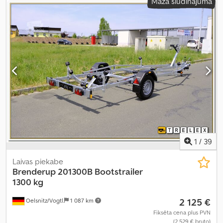
Mazā sludinājuma
1
/
39
Laivas piekabe
Brenderup
201300B Bootstrailer
1300 kg
2 125 €
Oelsnitz/Vogtl.
1 087 km
Fiksēta cena plus PVN
(2 529 € bruto)