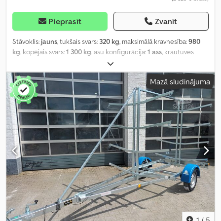
Pieprasīt
Zvanīt
Stāvoklis:
jauns
, tukšais svars:
320 kg
, maksimālā kravnesība:
980
kg
, kopējais svars:
1 300 kg
, asu konfigurācija:
1 ass
, krautuves
garums:
6 000 mm
, kopējais garums:
6 030 mm
, kopējais platums:
1 910 mm
, piekares sistēma:
cits
, riepas izmērs:
195/70R14
,
Mazā sludinājuma
piekabes bremze:
bremzēta piekabe
,
1
/
5