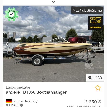
Mazā sludinājuma
1
/
30
Laivas piekabe
andere
TB 1350 Bootsanhänger
3 350 €
Horn-Bad Meinberg
1 154 km
EXW Fiksēta cena plus PVN