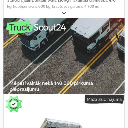
Stāvoklis:
jauns
, tukšais svars:
130 kg
, maksimālā kravnesība:
470
kg
, kopējais svars:
600 kg
, krautuves garums:
4 700 mm
,
iekraušanas vietas platums:
1 570 mm
, krāsa:
cits
, darba platums:
1 570 mm
, Aprīkojums:
kabeļu vinča
,
Mēnesī vairāk nekā 140 000 pirkuma
pieprasījumu
Mazā sludinājuma
Izvēlēties tirgotāja paketi