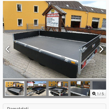
1
/
5
Pamatdati