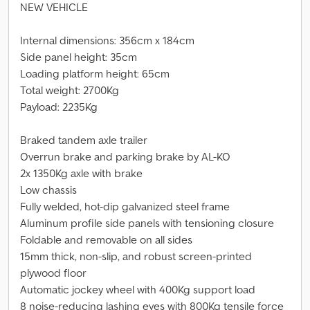
NEW VEHICLE
Internal dimensions: 356cm x 184cm
Side panel height: 35cm
Loading platform height: 65cm
Total weight: 2700Kg
Payload: 2235Kg
Braked tandem axle trailer
Overrun brake and parking brake by AL-KO
2x 1350Kg axle with brake
Low chassis
Fully welded, hot-dip galvanized steel frame
Aluminum profile side panels with tensioning closure
Foldable and removable on all sides
15mm thick, non-slip, and robust screen-printed
plywood floor
Automatic jockey wheel with 400Kg support load
8 noise-reducing lashing eyes with 800Kg tensile force