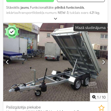
Stāvoklis:
jauns
, Funkcionalitāte:
pilnībā funkcionāls
,
iekārtas/transportlīdzekļa numurs:
NEW-3
, tukšais svars:
421 kg
,
maksimālā kravnesība:
1 579 kg
, kopējais svars:
2 000 kg
, asu
konfigurācija:
2 asis
, krautuves garums:
3 060 mm
, iekraušanas
Mazā sludinājuma
vietas platums:
1 700 mm
, iekraušanas telpas augstums:
300 mm
,
maksimālais ātrums:
100 km/h
, piekabes bremze:
bremzēta
piekabe
, Ražošanas gads:
2026
,
1
/
10
Pašizgāzēja piekabe