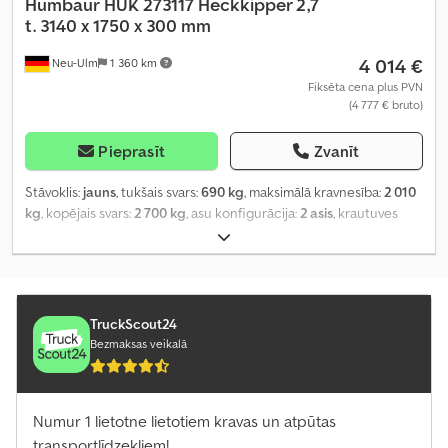
Humbaur
HUK 273117 Heckkipper 2,7
t. 3140 x 1750 x 300 mm
4 014 €
Neu-Ulm
1 360 km
Fiksēta cena plus PVN
(4 777 € bruto)
Pieprasīt
Zvanīt
Stāvoklis:
jauns
, tukšais svars:
690 kg
, maksimālā kravnesība:
2 010
kg
, kopējais svars:
2 700 kg
, asu konfigurācija:
2 asis
, krautuves
garums:
3 140 mm
, iekraušanas vietas platums:
1 750 mm
,
iekraušanas telpas augstums:
300 mm
, iekraušanas telpas tilpums:
1,7 m³
, krāsa:
cits
, būvniecības augstums:
970 mm
, darba platums:
1 890 mm
,
TruckScout24
Bezmaksas veikalā
Numur 1 lietotne lietotiem kravas un atpūtas
transportlīdzekļiem!