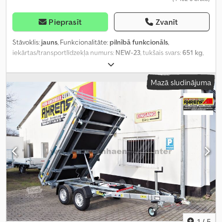
Pieprasīt
Zvanīt
Stāvoklis:
jauns
, Funkcionalitāte:
pilnībā funkcionāls
,
iekārtas/transportlīdzekļa numurs:
NEW-23
, tukšais svars:
651 kg
,
maksimālā kravnesība:
2 849 kg
, kopējais svars:
3 500 kg
, asu
konfigurācija:
2 asis
, krautuves garums:
4 060 mm
, iekraušanas
Mazā sludinājuma
vietas platums:
2 040 mm
, iekraušanas telpas augstums:
300 mm
,
piekares sistēma:
cits
, riepas izmērs:
195 / 50 R 13
, maksimālais
ātrums:
100 km/h
, krāsa:
sudraba
, piekabes bremze:
bremzēta
piekabe
, Ražošanas gads:
2026
, bremzes:
cits
,
1
/
5