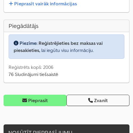
Pieprasīt vairāk informācijas
Piegādātājs
Piezīme:
Reģistrējieties bez maksas vai
piesakieties,
lai iegūtu visu informāciju.
Reģistrēts kopš: 2006
76 Sludinājumi tiešsaistē
Pieprasīt
Zvanīt
NOSŪTĪT PIEPRASĪJUMU