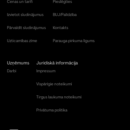
Cenas un tarifi
Pieslēgties
Izvietot sludinājumus
BUJ/Palīdzība
Pārvaldīt sludinājumus
Kontakts
Uzticamības zīme
Parauga pirkuma līgums
Uzņēmums
Juridiskā informācija
Darbi
Impressum
Vispārīgie noteikumi
Tirgus laukuma noteikumi
Privātuma politika