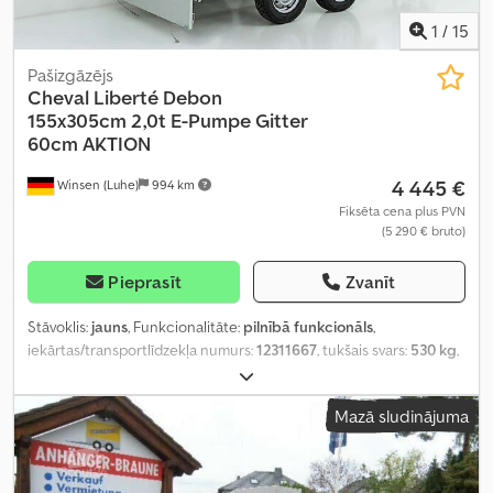
1
/
15
Pašizgāzējs
Cheval Liberté Debon
155x305cm
2,0t E-Pumpe Gitter
60cm AKTION
4 445 €
Winsen (Luhe)
994 km
Fiksēta cena plus PVN
(5 290 € bruto)
Pieprasīt
Zvanīt
Stāvoklis:
jauns
, Funkcionalitāte:
pilnībā funkcionāls
,
iekārtas/transportlīdzekļa numurs:
12311667
, tukšais svars:
530 kg
,
maksimālā kravnesība:
1 470 kg
, kopējais svars:
2 000 kg
, asu
konfigurācija:
2 asis
, krautuves garums:
3 050 mm
, iekraušanas
Mazā sludinājuma
vietas platums:
1 550 mm
, piekares sistēma:
cits
, Ražošanas gads:
2026
,