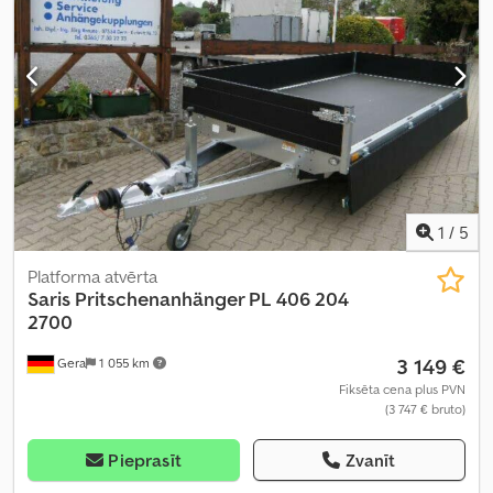
1
/
5
Platforma atvērta
Saris
Pritschenanhänger PL 406 204
2700
3 149 €
Gera
1 055 km
Fiksēta cena plus PVN
(3 747 € bruto)
Pieprasīt
Zvanīt