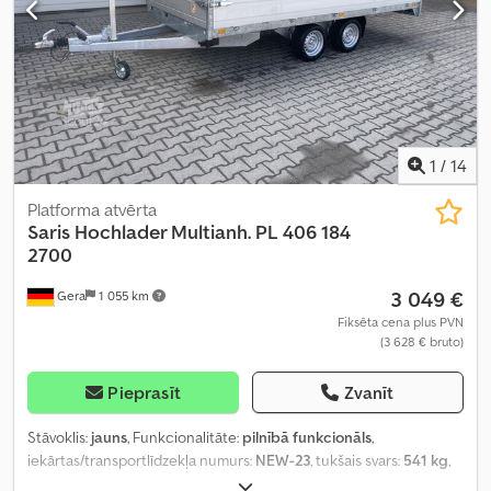
1
/
14
Platforma atvērta
Saris
Hochlader Multianh. PL 406 184
2700
3 049 €
Gera
1 055 km
Fiksēta cena plus PVN
(3 628 € bruto)
Pieprasīt
Zvanīt
Stāvoklis:
jauns
, Funkcionalitāte:
pilnībā funkcionāls
,
iekārtas/transportlīdzekļa numurs:
NEW-23
, tukšais svars:
541 kg
,
maksimālā kravnesība:
2 159 kg
, kopējais svars:
2 700 kg
, asu