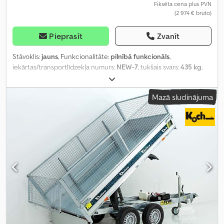
Fiksēta cena plus PVN
(2 974 € bruto)
Pieprasīt
Zvanīt
Stāvoklis:
jauns
, Funkcionalitāte:
pilnībā funkcionāls
,
iekārtas/transportlīdzekļa numurs:
NEW-7
, tukšais svars:
435 kg
,
maksimālā kravnesība:
2 265 kg
, kopējais svars:
2 700 kg
, asu
konfigurācija:
1 ass
, krautuves garums:
2 760 mm
, iekraušanas
Mazā sludinājuma
vietas platums:
1 700 mm
, iekraušanas telpas augstums:
300 mm
,
piekares sistēma:
cits
, riepas izmērs:
195 / 50 R 13
, maksimālais
ātrums:
100 km/h
, krāsa:
sudraba
, piekabes bremze:
bremzēta
piekabe
, Ražošanas gads:
2026
, bremzes:
cits
,