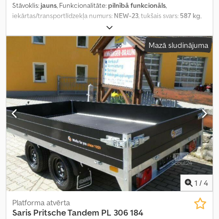
Stāvoklis:
jauns
, Funkcionalitāte:
pilnībā funkcionāls
,
iekārtas/transportlīdzekļa numurs:
NEW-23
, tukšais svars:
587 kg
,
maksimālā kravnesība:
2 113 kg
, kopējais svars:
2 700 kg
, asu
konfigurācija:
2 asis
, krautuves garums:
4 060 mm
, iekraušanas
Mazā sludinājuma
vietas platums:
2 040 mm
, iekraušanas telpas augstums:
350 mm
,
piekares sistēma:
cits
, riepas izmērs:
195 / 50 R 13
, maksimālais
ātrums:
100 km/h
, krāsa:
sudraba
, piekabes bremze:
bremzēta
piekabe
, Ražošanas gads:
2026
, bremzes:
cits
,
1
/
4
Platforma atvērta
Saris
Pritsche Tandem PL 306 184