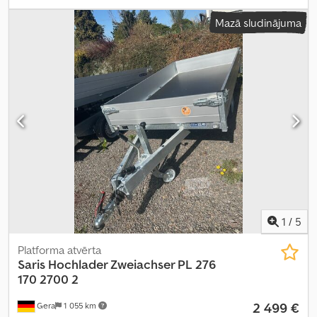
konfigurācija:
2 asis
, krautuves garums:
4 060 mm
, iekraušanas
Mazā sludinājuma
vietas platums:
1 840 mm
, iekraušanas telpas augstums:
350 mm
,
piekares sistēma:
cits
, riepas izmērs:
195 / 50 R 13
, maksimālais
ātrums:
100 km/h
, krāsa:
sudraba
, piekabes bremze:
bremzēta
piekabe
, Ražošanas gads:
2026
, bremzes:
cits
,
1
/
5
Platforma atvērta
Saris
Hochlader Zweiachser PL 276
170 2700 2
2 499 €
Gera
1 055 km