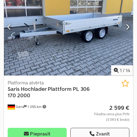
1
/
14
Platforma atvērta
Saris
Hochlader Plattform PL 306
170 2000
2 599 €
Gera
1 055 km
Fiksēta cena plus PVN
(3 093 € bruto)
Pieprasīt
Zvanīt