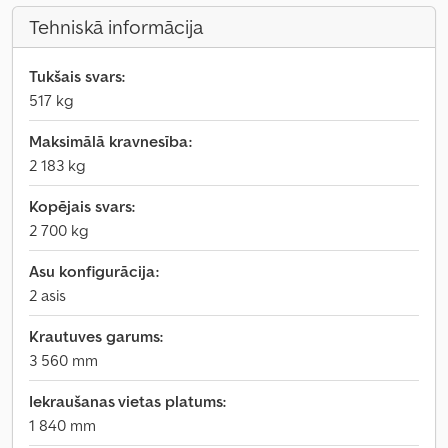
Tehniskā informācija
Tukšais svars:
517 kg
Maksimālā kravnesība:
2 183 kg
Kopējais svars:
2 700 kg
Asu konfigurācija:
2 asis
Krautuves garums:
3 560 mm
Iekraušanas vietas platums:
1 840 mm