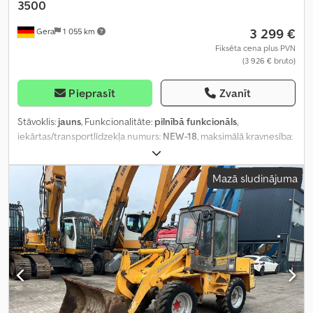
3500
3 299 €
Gera
1 055 km
Fiksēta cena plus PVN
(3 926 € bruto)
Pieprasīt
Zvanīt
Stāvoklis:
jauns
, Funkcionalitāte:
pilnībā funkcionāls
,
iekārtas/transportlīdzekļa numurs:
NEW-18
, maksimālā kravnesība:
2 981 kg
, kopējais svars:
3 500 kg
, asu konfigurācija:
2 asis
,
krautuves garums:
3 060 mm
, iekraušanas vietas platums:
1 840
Mazā sludinājuma
mm
, iekraušanas telpas augstums:
300 mm
, maksimālais ātrums:
100 km/h
, piekabes bremze:
bremzēta piekabe
, Ražošanas gads:
2026
,