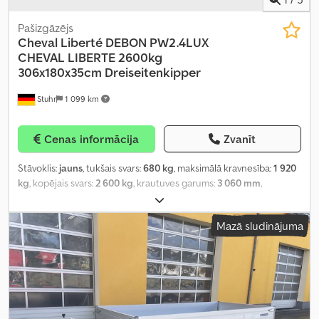
Pašizgāzējs
Cheval Liberté
DEBON PW2.4LUX
CHEVAL LIBERTE 2600kg
306x180x35cm Dreiseitenkipper
Stuhr
1 099 km
Cenas informācija
Zvanīt
Stāvoklis:
jauns
, tukšais svars:
680 kg
, maksimālā kravnesība:
1 920
kg
, kopējais svars:
2 600 kg
, krautuves garums:
3 060 mm
,
iekraušanas vietas platums:
1 800 mm
, iekraušanas telpas
augstums:
350 mm
, riepas izmērs:
165r13c
,
Mazā sludinājuma