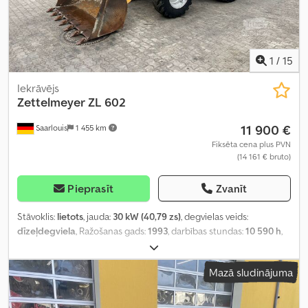
1
/
15
Iekrāvējs
Zettelmeyer
ZL 602
11 900 €
Saarlouis
1 455 km
Fiksēta cena plus PVN
(14 161 € bruto)
Pieprasīt
Zvanīt
Stāvoklis:
lietots
, jauda:
30 kW (40,79 zs)
, degvielas veids:
dīzeļdegviela
, Ražošanas gads:
1993
, darbības stundas:
10 590 h
,
Mazā sludinājuma