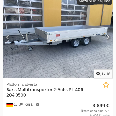
Mazā sludinājuma
1
/
16
Platforma atvērta
Saris
Multitransporter 2-Achs PL 406
204 3500
3 699 €
Gera
1 055 km
Fiksēta cena plus PVN
(4 402 € bruto)