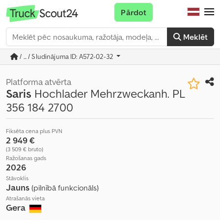
Pārdot
Meklēt
/ ... / Sludinājuma ID: A572-02-32
Platforma atvērta
Saris
Hochlader Mehrzweckanh. PL
356 184 2700
Fiksēta cena plus PVN
2 949 €
(3 509 € bruto)
Ražošanas gads
2026
Stāvoklis
Jauns
(pilnībā funkcionāls)
Atrašanās vieta
Gera