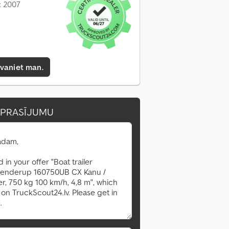
: 2007
zvaniet man.
EPRASĪJUMU