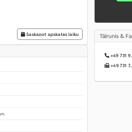
Saskaņot apskates laiku
Tālrunis & F
+49 731 9.
+49 731 7..
mm