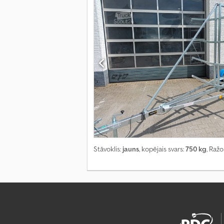
Stāvoklis:
jauns
, kopējais svars:
750 kg
, Raž