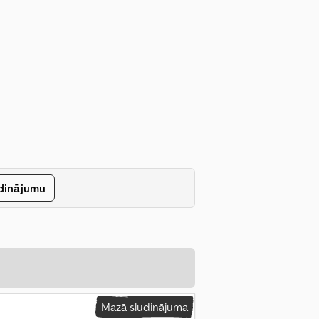
udinājumu
Mazā sludinājuma