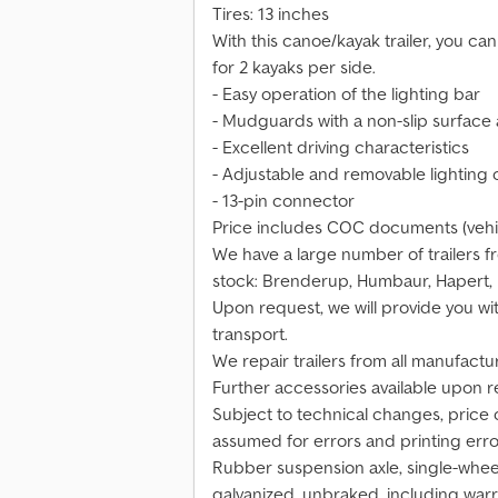
Tires: 13 inches
With this canoe/kayak trailer, you ca
for 2 kayaks per side.
- Easy operation of the lighting bar
- Mudguards with a non-slip surface
- Excellent driving characteristics
- Adjustable and removable lighting 
- 13-pin connector
Price includes COC documents (vehicle
We have a large number of trailers f
stock: Brenderup, Humbaur, Hapert,
Upon request, we will provide you wit
transport.
We repair trailers from all manufactu
Further accessories available upon r
Subject to technical changes, price ch
assumed for errors and printing erro
Rubber suspension axle, single-whee
galvanized, unbraked, including warr