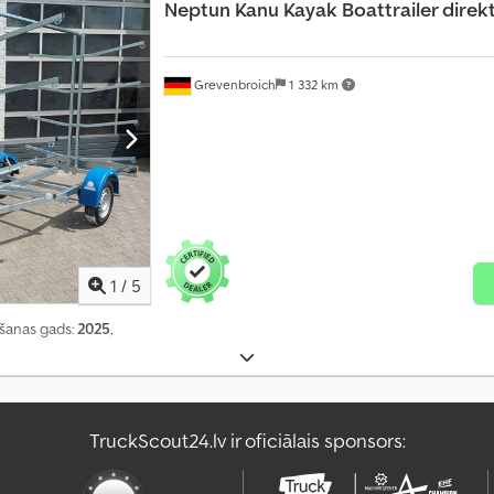
Neptun
Kanu Kayak Boattrailer direk
Grevenbroich
1 332 km
1
/
5
ošanas gads:
2025
,
TruckScout24.lv ir oficiālais sponsors: