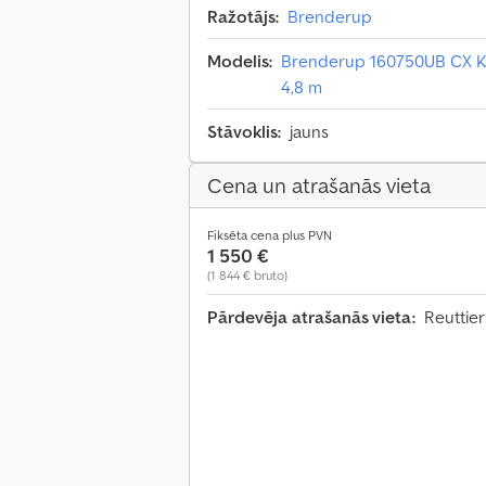
Ražotājs:
Brenderup
Modelis:
Brenderup 160750UB CX Kan
4,8 m
Stāvoklis:
jauns
Cena un atrašanās vieta
Fiksēta cena plus PVN
1 550 €
(1 844 € bruto)
Pārdevēja atrašanās vieta:
Reuttier