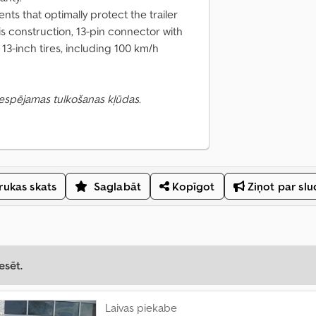
s that optimally protect the trailer
is construction, 13-pin connector with
, 13-inch tires, including 100 km/h
 Iespējamas tulkošanas kļūdas.
ukas skats
Saglabāt
Kopīgot
Ziņot par sl
esēt.
Laivas piekabe