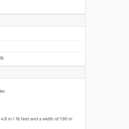
26
ler
4.8 m / 16 feet and a width of 1.90 m