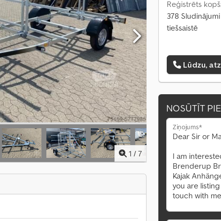
Reģistrēts kopš
378 Sludinājumi
tiešsaistē
Lūdzu, at
NOSŪTĪT PI
Ziņojums*
1
/
7