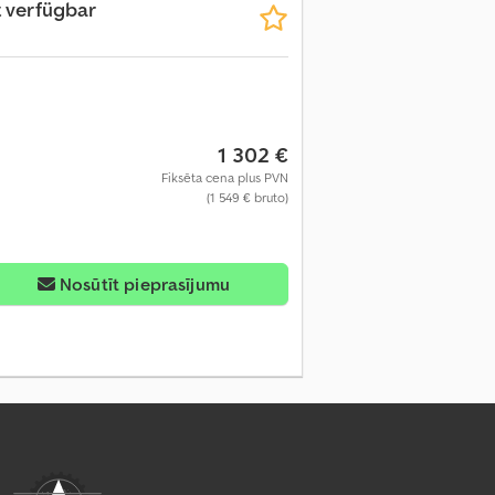
t verfügbar
1 302 €
Fiksēta cena plus PVN
(1 549 € bruto)
Nosūtīt pieprasījumu