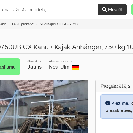
Meklēt
kabe
Laivu piekabe
Sludinājuma ID: A577-79-85
50UB CX Kanu / Kajak Anhänger, 750 kg 10
Stāvoklis
Atrašanās vieta
Jauns
Neu-Ulm
asījumu
Piegādātājs
Piezīme:
R
piesakieties,