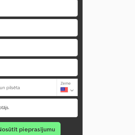
Zeme
un pilsēta
tājs.
Nosūtīt pieprasījumu