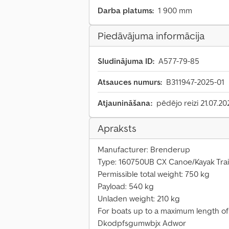
Darba platums:
1 900 mm
Piedāvājuma informācija
Sludinājuma ID:
A577-79-85
Atsauces numurs:
B311947-2025-01
Atjaunināšana:
pēdējo reizi 21.07.20
Apraksts
Manufacturer: Brenderup
Type: 160750UB CX Canoe/Kayak Trai
Permissible total weight: 750 kg
Payload: 540 kg
Unladen weight: 210 kg
For boats up to a maximum length of 
Dkodpfsgumwbjx Adwor