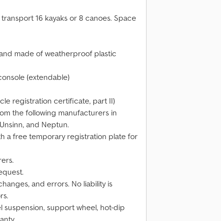
n transport 16 kayaks or 8 canoes. Space
 and made of weatherproof plastic
console (extendable)
 registration certificate, part II)
rom the following manufacturers in
 Unsinn, and Neptun.
h a free temporary registration plate for
rers.
equest.
anges, and errors. No liability is
rs.
l suspension, support wheel, hot-dip
anty.