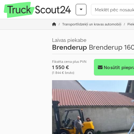
Transportlīdzekļi un kravas automobiļi
Pie
Laivas piekabe
Brenderup
Brenderup 1607
Fiksēta cena plus PVN
1 550 €
Nosūtīt piepr
(1 844 € bruto)