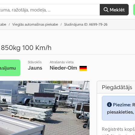
Meklēt
kabe
Vieglās automašīnas piekabe
Sludinājuma ID: A699-79-26
m 850kg 100 Km/h
Stāvoklis
Atrašanās vieta
Jauns
Nieder-Olm
asījumu
Piegādātājs
Piezīme:
R
piesakieties,
Reģistrēts kopš