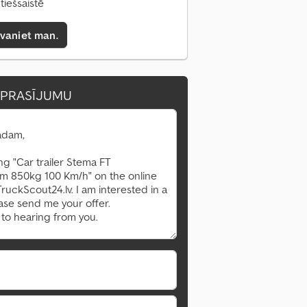
tiešsaistē
zvaniet man.
EPRASĪJUMU