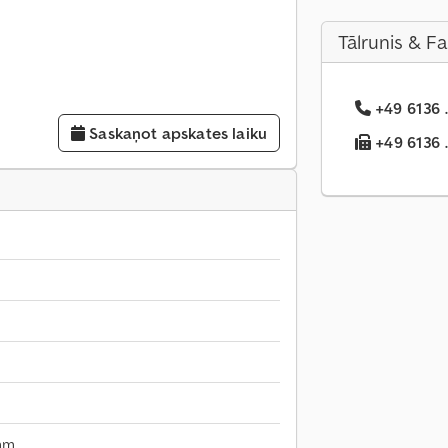
Tālrunis & F
+49 6136 .
Saskaņot apskates laiku
+49 6136 .
mm