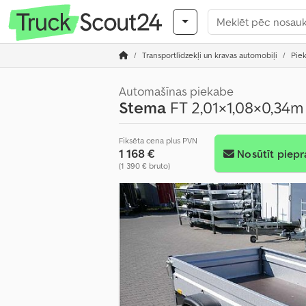
Transportlīdzekļi un kravas automobiļi
Pie
Automašīnas piekabe
Stema
FT 2,01×1,08×0,34
Fiksēta cena plus PVN
1 168 €
Nosūtīt piepr
(1 390 € bruto)