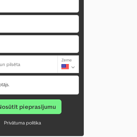
Zeme
un pilsēta
tājs.
Nosūtīt pieprasījumu
Privātuma politika