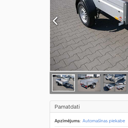
Pamatdati
Apzīmējums:
Automašīnas piekabe