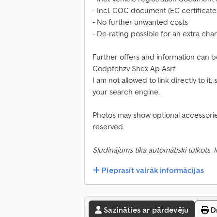
- Incl. COC document (EC certificate
- No further unwanted costs
- De-rating possible for an extra cha
Further offers and information can
Codpfehzv Shex Ap Asrf
I am not allowed to link directly to i
your search engine.
Photos may show optional accessories
reserved.
Sludinājums tika automātiski tulkots.
Pieprasīt vairāk informācijas
Sazināties ar pārdevēju
Dr