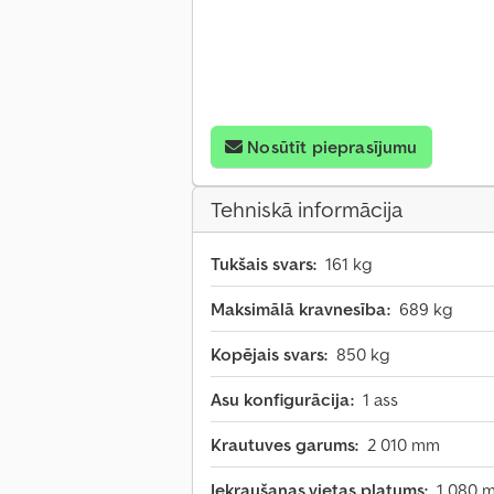
Nosūtīt pieprasījumu
Tehniskā informācija
Tukšais svars:
161 kg
Maksimālā kravnesība:
689 kg
Kopējais svars:
850 kg
Asu konfigurācija:
1 ass
Krautuves garums:
2 010 mm
Iekraušanas vietas platums:
1 080 