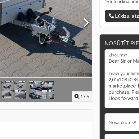
145 Sludinājumi 
Lūdzu, at
NOSŪTĪT PI
Ziņojums*
1
/
5
Nosaukums*