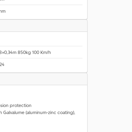
 mm
08×0,34m 850kg 100 Km/h
024
osion protection
h Galvalume (aluminum-zinc coating),