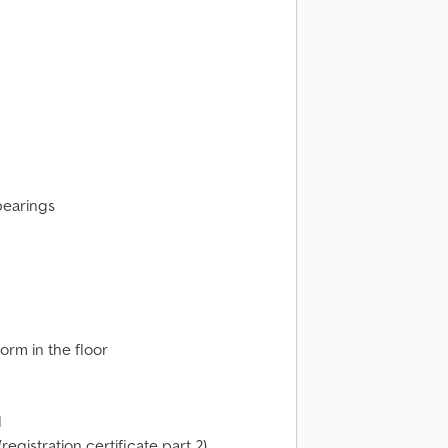
bearings
orm in the floor
d
registration certificate part 2)