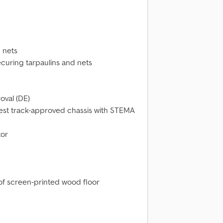
 nets
curing tarpaulins and nets
oval (DE)
test track-approved chassis with STEMA
tor
oof screen-printed wood floor