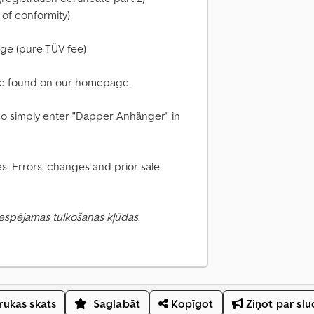
 of conformity)
rge (pure TÜV fee)
 be found on our homepage.
t, so simply enter "Dapper Anhänger" in
. Errors, changes and prior sale
 Iespējamas tulkošanas kļūdas.
ukas skats
Saglabāt
Kopīgot
Ziņot par sl