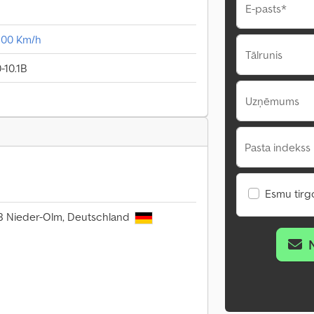
E-pasts*
100 Km/h
Tālrunis
-10.1B
Uzņēmums
Pasta indekss 
Esmu tirgo
8 Nieder-Olm, Deutschland