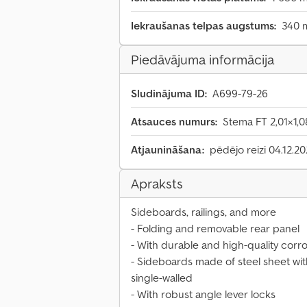
Iekraušanas telpas augstums:
340
Piedāvājuma informācija
Sludinājuma ID:
A699-79-26
Atsauces numurs:
Stema FT 2,01×1,
Atjaunināšana:
pēdējo reizi 04.12.2
Apraksts
Sideboards, railings, and more
- Folding and removable rear panel
- With durable and high-quality corr
- Sideboards made of steel sheet wit
single-walled
- With robust angle lever locks