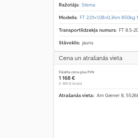
Ražotājs:
Stema
Modelis:
FT 2,01×1,08×0,34m 850kg 
Transportlīdzekļa numurs:
FT 8.5-20
Stāvoklis:
jauns
Cena un atrašanās vieta
Fiksēta cena plus PVN
1 168 €
(1 390 € bruto)
Atrašanās vieta:
Am Giener 8, 5526