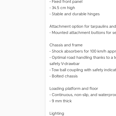
- Fixed front panel
- 34.5 cm high
- Stable and durable hinges
Attachment option for tarpaulins and
- Mounted attachment buttons for se
Chassis and frame
- Shock absorbers for 100 km/h appr
- Optimal road handling thanks to a 
safety V-drawbar
- Tow ball coupling with safety indica
- Bolted chassis
Loading platform and floor
- Continuous, non-slip, and waterpr
- 9 mm thick
Lighting