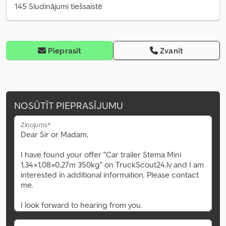
145 Sludinājumi tiešsaistē
Pieprasīt
Zvanīt
NOSŪTĪT PIEPRASĪJUMU
Ziņojums*