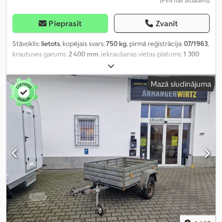
(PVN nav atdalāms)
Pieprasīt
Zvanīt
Stāvoklis:
lietots
, kopējais svars:
750 kg
, pirmā reģistrācija:
07/1963
,
krautuves garums:
2 400 mm
, iekraušanas vietas platums:
1 300
mm
, iekraušanas telpas augstums:
3 500 mm
, Ražošanas gads:
1963
,
Mazā sludinājuma