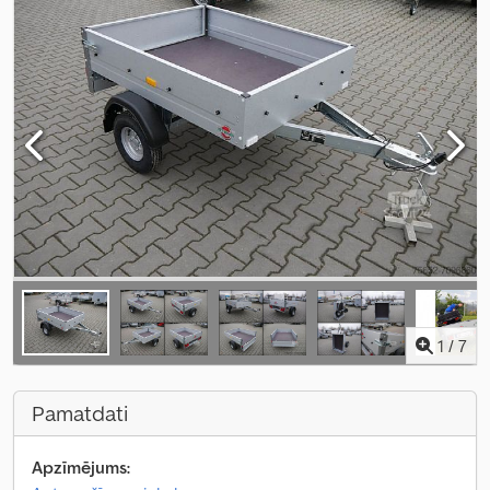
1
/
7
Pamatdati
Apzīmējums: