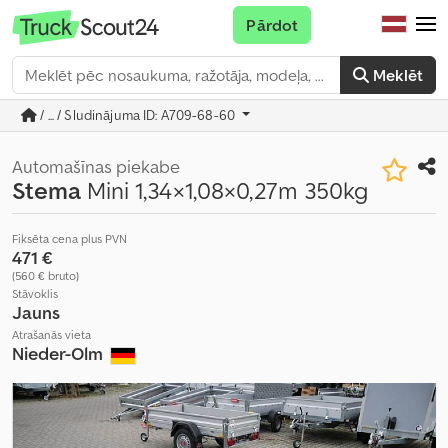
Pārdot
Meklēt
/ ... / Sludinājuma ID: A709-68-60
Automašīnas piekabe
Stema
Mini 1,34×1,08×0,27m 350kg
Fiksēta cena plus PVN
471 €
(560 € bruto)
Stāvoklis
Jauns
Atrašanās vieta
Nieder-Olm