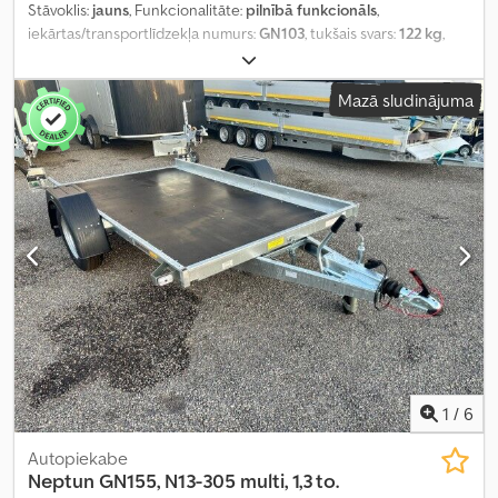
Stāvoklis:
jauns
, Funkcionalitāte:
pilnībā funkcionāls
,
iekārtas/transportlīdzekļa numurs:
GN103
, tukšais svars:
122 kg
,
maksimālā kravnesība:
628 kg
, kopējais svars:
750 kg
, asu
konfigurācija:
1 ass
, krautuves garums:
2 020 mm
, iekraušanas
Mazā sludinājuma
vietas platums:
1 140 mm
, iekraušanas telpas augstums:
260 mm
,
1
/
6
Autopiekabe
Neptun
GN155, N13-305 multi, 1,3 to.