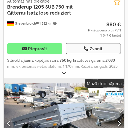
Automašīnas piekabe
Brenderup
1205 SUB 750 mit
Gitteraufsatz lose reduziert
880 €
Grevenbroich
1 332 km
Fiksēta cena plus PVN
(1 047 € bruto)
Pieprasīt
Zvanīt
Stāvoklis:
jauns
, kopējais svars:
750 kg
, krautuves garums:
2 030
mm
, iekraušanas vietas platums:
1 170 mm
, Ražošanas gads:
2025
,
Mazā sludinājuma