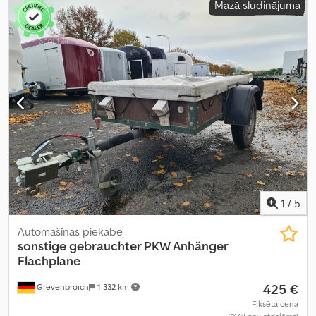
Mazā sludinājuma
vietas platums:
1 290 mm
, iekraušanas telpas augstums:
400 mm
,
iekraušanas telpas tilpums:
1,08 m³
,
1
/
5
Automašīnas piekabe
sonstige
gebrauchter PKW Anhänger
Flachplane
425 €
Grevenbroich
1 332 km
Fiksēta cena