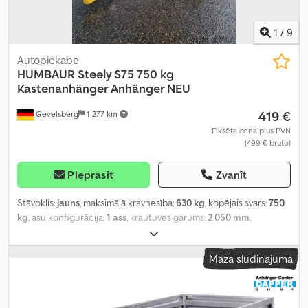
1
/
9
Autopiekabe
HUMBAUR
Steely S75 750 kg
Kastenanhänger Anhänger NEU
419 €
Gevelsberg
1 277 km
Fiksēta cena plus PVN
(499 € bruto)
Pieprasīt
Zvanīt
Stāvoklis:
jauns
, maksimālā kravnesība:
630 kg
, kopējais svars:
750
kg
, asu konfigurācija:
1 ass
, krautuves garums:
2 050 mm
,
iekraušanas vietas platums:
1 095 mm
, Ražošanas gads:
2025
,
Mazā sludinājuma