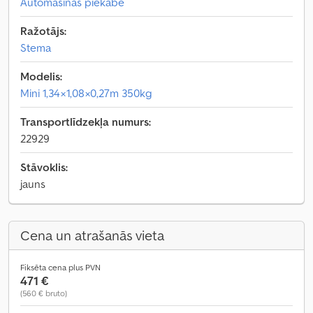
Automašīnas piekabe
Ražotājs:
Stema
Modelis:
Mini 1,34×1,08×0,27m 350kg
Transportlīdzekļa numurs:
22929
Stāvoklis:
jauns
Cena un atrašanās vieta
Fiksēta cena plus PVN
471 €
(560 € bruto)