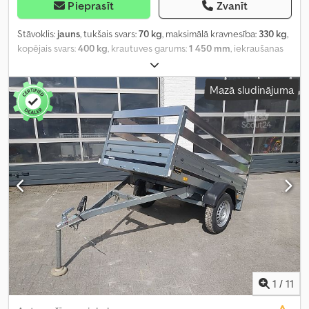
Pieprasīt
Zvanīt
Stāvoklis:
jauns
, tukšais svars:
70 kg
, maksimālā kravnesība:
330 kg
,
kopējais svars:
400 kg
, krautuves garums:
1 450 mm
, iekraušanas
vietas platums:
980 mm
, iekraušanas telpas augstums:
300 mm
,
iekraušanas telpas tilpums:
0,5 m³
, krāsa:
cits
, būvniecības
Mazā sludinājuma
augstums:
750 mm
, darba platums:
1 020 mm
,
1
/
11