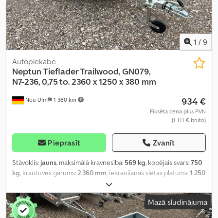
1
/
9
Autopiekabe
Neptun
Tieflader Trailwood, GN079,
N7-236, 0,75 to. 2360 x 1250 x 380 mm
934 €
Neu-Ulm
1 360 km
Fiksēta cena plus PVN
(1 111 € bruto)
Pieprasīt
Zvanīt
Stāvoklis:
jauns
, maksimālā kravnesība:
569 kg
, kopējais svars:
750
kg
, krautuves garums:
2 360 mm
, iekraušanas vietas platums:
1 250
mm
, iekraušanas telpas augstums:
380 mm
, iekraušanas telpas
tilpums:
1,2 m³
, krāsa:
cits
, būvniecības augstums:
790 mm
, darba
Mazā sludinājuma
platums:
1 710 mm
,