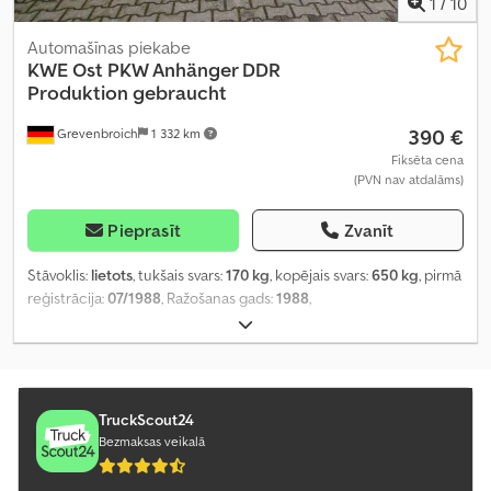
1
/
10
Automašīnas piekabe
KWE Ost
PKW Anhänger DDR
Produktion gebraucht
390 €
Grevenbroich
1 332 km
Fiksēta cena
(PVN nav atdalāms)
Pieprasīt
Zvanīt
Stāvoklis:
lietots
, tukšais svars:
170 kg
, kopējais svars:
650 kg
, pirmā
reģistrācija:
07/1988
, Ražošanas gads:
1988
,
TruckScout24
Bezmaksas veikalā