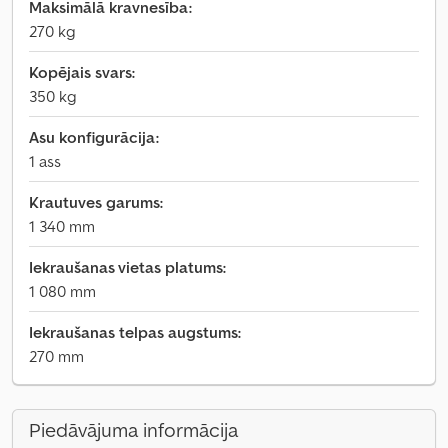
Maksimālā kravnesība:
270 kg
Kopējais svars:
350 kg
Asu konfigurācija:
1 ass
Krautuves garums:
1 340 mm
Iekraušanas vietas platums:
1 080 mm
Iekraušanas telpas augstums:
270 mm
Piedāvājuma informācija