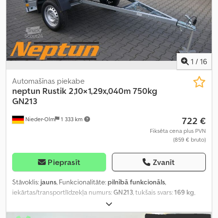
1
/
16
Automašīnas piekabe
neptun
Rustik 2,10×1,29x,040m 750kg
GN213
722 €
Nieder-Olm
1 333 km
Fiksēta cena plus PVN
(859 € bruto)
Pieprasīt
Zvanīt
Stāvoklis:
jauns
, Funkcionalitāte:
pilnībā funkcionāls
,
iekārtas/transportlīdzekļa numurs:
GN213
, tukšais svars:
169 kg
,
maksimālā kravnesība:
581 kg
, kopējais svars:
750 kg
, asu
konfigurācija:
1 ass
, krautuves garums:
2 100 mm
, iekraušanas