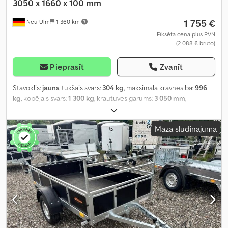
3050 x 1660 x 100 mm
1 755 €
Neu-Ulm
1 360 km
Fiksēta cena plus PVN
(2 088 € bruto)
Pieprasīt
Zvanīt
Stāvoklis:
jauns
, tukšais svars:
304 kg
, maksimālā kravnesība:
996
kg
, kopējais svars:
1 300 kg
, krautuves garums:
3 050 mm
,
iekraušanas vietas platums:
1 660 mm
, iekraušanas telpas
augstums:
100 mm
, iekraušanas telpas tilpums:
0,5 m³
, krāsa:
cits
,
Mazā sludinājuma
būvniecības augstums:
810 mm
, darba platums:
2 260 mm
,