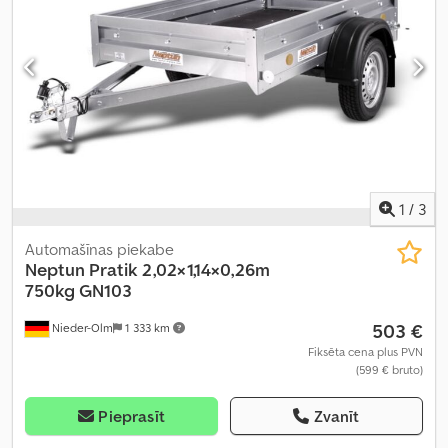
1
/
3
Automašīnas piekabe
Neptun
Pratik 2,02×1,14×0,26m
750kg GN103
503 €
Nieder-Olm
1 333 km
Fiksēta cena plus PVN
(599 € bruto)
Pieprasīt
Zvanīt