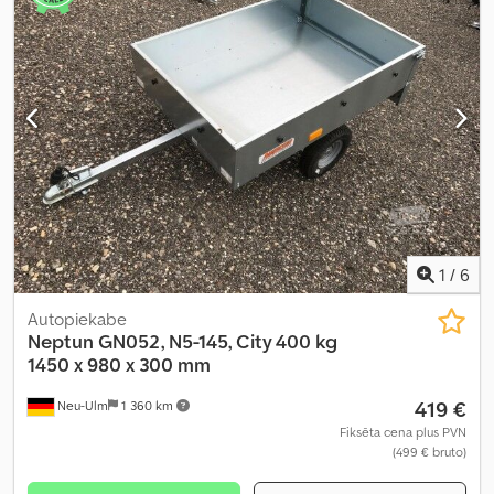
1
/
6
Autopiekabe
Neptun
GN052, N5-145, City 400 kg
1450 x 980 x 300 mm
419 €
Neu-Ulm
1 360 km
Fiksēta cena plus PVN
(499 € bruto)