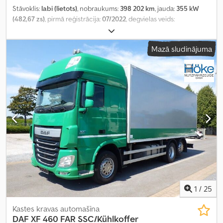
Stāvoklis:
labi (lietots)
, nobraukums:
398 202 km
, jauda:
355 kW
(482,67 zs)
, pirmā reģistrācija:
07/2022
, degvielas veids:
dīzeļdegviela
, asu konfigurācija:
4x2
, degviela:
dīzeļdegviela
,
krāsa:
balts
, vadītāja kabīne:
gulēšanas kabīne
, pārnesuma veids:
Mazā sludinājuma
automātisks
, emisijas klase:
Euro 6
, Ražošanas gads:
2022
,
Aprīkojums:
ABS, AdBlue, EBS (Elektroniskā bremžu sistēma),
borta dators, centrālā atslēga, elektriskais logu regulators,
gaisa kondicionēšana, kvēpu filtrs, ledusskapis, miglas lukturi
,
1
/
25
Kastes kravas automašīna
DAF
XF 460 FAR SSC/Kühlkoffer