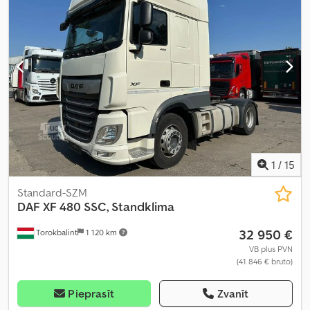
tērauds-gaiss
, kopējais garums:
6 180 mm
, kopējais platums:
2 550 mm
, kopējais augstums:
3 540 mm
, Ražošanas gads:
2021
,
Aprīkojums:
ABS, Bluetooth, centrālā atslēga, elektriskais logu
regulators, elektriski regulējams spogulis, gaisa
kondicionēšana, kruīza kontrole, navigācijas sistēma, stāvvietas
gaisa kondicionieris, stāvvietas sildītājs, sēdekļa apsilde, vilces
kontroles sistēma
,
1
/
15
Standard-SZM
DAF
XF 480 SSC, Standklima
32 950 €
Torokbalint
1 120 km
VB plus PVN
(41 846 € bruto)
Pieprasīt
Zvanīt