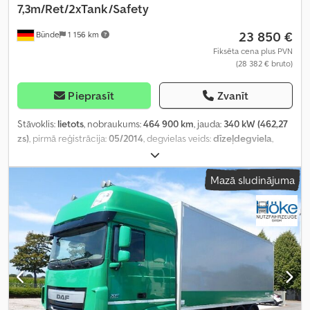
7,3m/Ret/2xTank/Safety
23 850 €
Bünde
1 156 km
Fiksēta cena plus PVN
(28 382 € bruto)
Pieprasīt
Zvanīt
Stāvoklis:
lietots
, nobraukums:
464 900 km
, jauda:
340 kW (462,27
zs)
, pirmā reģistrācija:
05/2014
, degvielas veids:
dīzeļdegviela
,
kopējais svars:
26 000 kg
, asu konfigurācija:
3 asis
, nākamā
pārbaude (TÜV):
08/2027
, bremzes:
retardētājs
, krāsa:
zaļš
,
Mazā sludinājuma
pārnesuma veids:
automātisks
, emisijas klase:
Euro 6
, krautuves
garums:
7 300 mm
, iekraušanas vietas platums:
2 450 mm
,
iekraušanas telpas augstums:
2 550 mm
, Ražošanas gads:
2014
,
Aprīkojums:
ABS, elektroniskā stabilitātes programma (ESP),
gaisa kondicionēšana, kvēpu filtrs, stāvvietas sildītājs
,