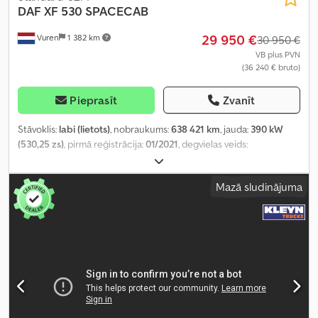
DAF
XF 530 SPACECAB
29 950 €
Vuren
1 382 km
30 950 €
VB plus PVN
(36 240 € bruto)
Pieprasīt
Zvanīt
Stāvoklis:
labi (lietots)
, nobraukums:
638 421 km
, jauda:
390 kW
(530,25 zs)
, pirmā reģistrācija:
01/2021
, degvielas veids:
dīzeļdegviela
, riepas izmērs:
315/70R22,5
, asu konfigurācija:
4x2
,
riteņu bāze:
3 800 mm
, degviela:
dīzeļdegviela
, krāsa:
balts
,
Mazā sludinājuma
vadītāja kabīne:
gulēšanas kabīne
, pārnesuma veids:
automātisks
,
pārnesumu skaits:
12
, emisijas klase:
Euro 6
, piekares sistēma:
tērauds-gaiss
, kopējais garums:
6 200 mm
, kopējais platums:
2 550 mm
, kopējais augstums:
3 660 mm
, Ražošanas gads:
2021
,
Aprīkojums:
ABS, Bluetooth, centrālā atslēga, elektriskais logu
regulators, elektriski regulējams spogulis, gaisa
kondicionēšana, kruīza kontrole, navigācijas sistēma, stāvvietas
gaisa kondicionieris, stāvvietas sildītājs, sēdekļa apsilde, vilces
kontroles sistēma
,