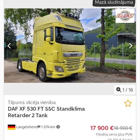
Mazā sludinājuma
ABS, elektroniskā stabilitātes programma (ESP), gaisa
kondicionēšana, stāvvietas sildītājs
,
1
/
16
Tilpums vilcēja vienība
DAF
XF 530 FT SSC Standklima
Retarder 2 Tank
17 900 €
Langelsheim
1 074 km
18 900 €
Fiksēta cena plus PVN
(21 301 € bruto)