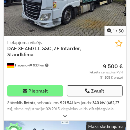
1
/
50
Lielapjoma vilcējs
DAF
XF 460 LL SSC, ZF Intarder,
Standklima
9 500 €
Hagenow
933 km
Fiksēta cena plus PVN
(11 305 € bruto)
Pieprasīt
Zvanīt
Stāvoklis:
lietots
, nobraukums:
921 541 km
, jauda:
340 kW (462,27
zs)
, pirmā reģistrācija:
02/2015
, degvielas veids:
dīzeļdegviela
,
kopējais svars:
19 000 kg
, asu konfigurācija:
2 asis
, nākamā
pārbaude (TÜV):
09/2026
, bremzes:
retardētājs
, krāsa:
balts
,
Mazā sludinājuma
pārnesuma veids:
automātisks
, emisijas klase:
Euro 6
, Ražošanas