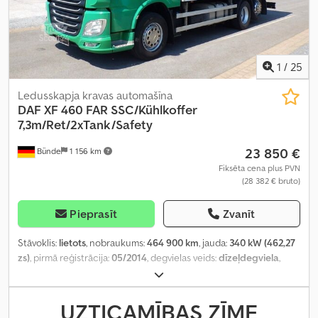
1
/
25
Ledusskapja kravas automašīna
DAF
XF 460 FAR SSC/Kühlkoffer
7,3m/Ret/2xTank/Safety
23 850 €
Bünde
1 156 km
Fiksēta cena plus PVN
(28 382 € bruto)
Pieprasīt
Zvanīt
Stāvoklis:
lietots
, nobraukums:
464 900 km
, jauda:
340 kW (462,27
zs)
, pirmā reģistrācija:
05/2014
, degvielas veids:
dīzeļdegviela
,
kopējais svars:
26 000 kg
, asu konfigurācija:
3 asis
, nākamā
pārbaude (TÜV):
08/2027
, bremzes:
retardētājs
, krāsa:
zaļš
,
pārnesuma veids:
automātisks
, emisijas klase:
Euro 6
, krautuves
UZTICAMĪBAS ZĪME
garums:
7 300 mm
, iekraušanas vietas platums:
2 450 mm
,