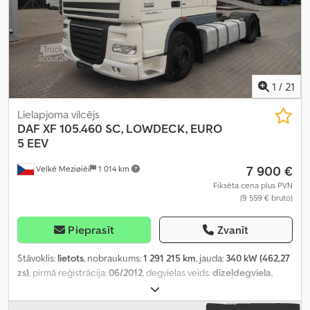
1
/
21
Lielapjoma vilcējs
DAF
XF 105.460 SC, LOWDECK, EURO
5 EEV
7 900 €
Velké Meziøíèí
1 014 km
Fiksēta cena plus PVN
(9 559 € bruto)
Pieprasīt
Zvanīt
Stāvoklis:
lietots
, nobraukums:
1 291 215 km
, jauda:
340 kW (462,27
zs)
, pirmā reģistrācija:
06/2012
, degvielas veids:
dīzeļdegviela
,
kopējais svars:
18 000 kg
, asu konfigurācija:
2 asis
, krāsa:
balts
,
pārnesuma veids:
automātisks
, emisijas klase:
Euro 5
, Aprīkojums: