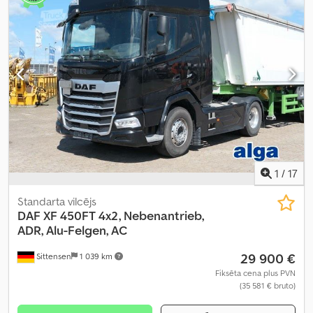
krautuves garums:
7 320 mm
, iekraušanas vietas platums:
2 460
mm
, iekraušanas telpas augstums:
2 500 mm
, Ražošanas gads:
2019
, Aprīkojums:
dzesēšanas iekārta, gaisa kondicionēšana,
kruīza kontrole, piekabes sakabe, retardētājs, stāvvietas
sildītājs
,
1
/
17
Standarta vilcējs
DAF
XF 450FT 4x2, Nebenantrieb,
ADR, Alu-Felgen, AC
29 900 €
Sittensen
1 039 km
Fiksēta cena plus PVN
(35 581 € bruto)