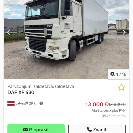
1
/
15
Pārvadājumi saldētavā/saldētavā
DAF
XF 430
13 000 €
Latvija
28 km
13 800 €
Fiksēta cena plus PVN
(15 730 € bruto)
Pieprasīt
Zvanīt