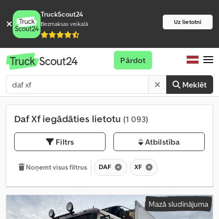
TruckScout24
Uz lietotni
Bezmaksas veikalā
Pārdot
Meklēt
Daf Xf iegādāties lietotu
(1 093)
Filtrs
Atbilstība
DAF
XF
Noņemt visus filtrus
Mazā sludinājuma