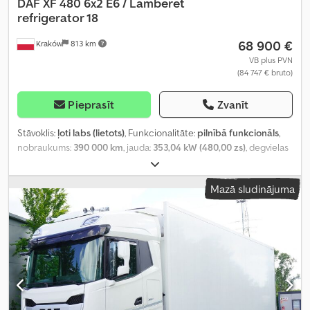
DAF
XF 480 6x2 E6 / Lamberet
refrigerator 18
68 900 €
Kraków
813 km
VB plus PVN
(84 747 € bruto)
Pieprasīt
Zvanīt
Stāvoklis:
ļoti labs (lietots)
, Funkcionalitāte:
pilnībā funkcionāls
,
nobraukums:
390 000 km
, jauda:
353,04 kW (480,00 zs)
, degvielas
veids:
dīzeļdegviela
, tukšais svars:
13 030 kg
, maksimālā
kravnesība:
12 970 kg
, kopējais svars:
26 000 kg
, asu konfigurācija:
Mazā sludinājuma
6x2
, krāsa:
balts
, vadītāja kabīne:
gulēšanas kabīne
, pārnesuma
veids:
automātisks
, emisijas klase:
Euro 6
, piekares sistēma:
gaiss
,
krautuves garums:
7 400 mm
, iekraušanas vietas platums:
2 460
mm
, iekraušanas telpas augstums:
2 590 mm
, Ražošanas gads:
2021
, Aprīkojums:
diferenciāļa bloķētājs, dzesēšanas iekārta,
gaisa kondicionēšana, piekabes sakabe, stāvvietas sildītājs
,