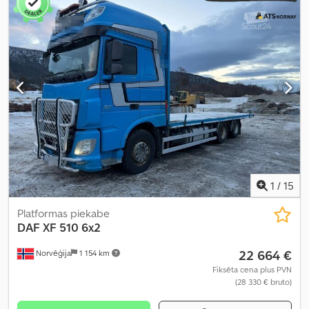
gads:
2015
, Aprīkojums:
ABS, elektroniskā stabilitātes
programma (ESP), gaisa kondicionēšana, kvēpu filtrs, stāvvietas
sildītājs
,
1
/
15
Platformas piekabe
DAF
XF 510 6x2
22 664 €
Norvēģija
1 154 km
Fiksēta cena plus PVN
(28 330 € bruto)