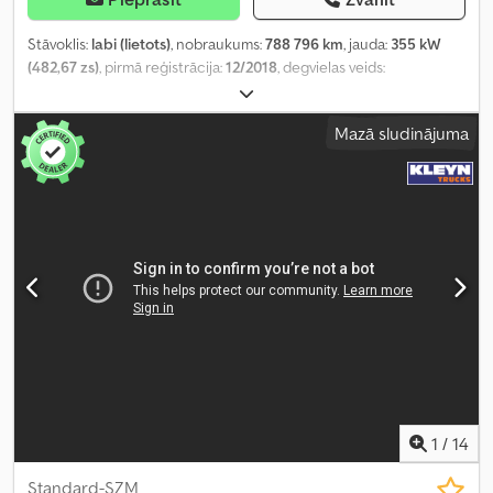
Stāvoklis:
labi (lietots)
, nobraukums:
788 796 km
, jauda:
355 kW
(482,67 zs)
, pirmā reģistrācija:
12/2018
, degvielas veids:
dīzeļdegviela
, riepas izmērs:
315/70R22,5
, asu konfigurācija:
4x2
,
riteņu bāze:
3 800 mm
, degviela:
dīzeļdegviela
, bremzes:
Mazā sludinājuma
retardētājs
, krāsa:
balts
, vadītāja kabīne:
gulēšanas kabīne
,
pārnesuma veids:
automātisks
, pārnesumu skaits:
12
, emisijas
klase:
Euro 6
, piekares sistēma:
tērauds-gaiss
, kopējais garums:
6 160 mm
, kopējais platums:
2 550 mm
, kopējais augstums:
4 000
mm
, Ražošanas gads:
2018
, Aprīkojums:
ABS, Bluetooth, centrālā
atslēga, elektriskais logu regulators, elektriski regulējams
spogulis, gaisa kondicionēšana, kruīza kontrole, navigācijas
sistēma, retardētājs, stāvvietas gaisa kondicionieris, stāvvietas
sildītājs, sēdekļa apsilde, vilces kontroles sistēma
,
1
/
14
Standard-SZM