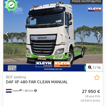
Mazā sludinājuma
retardētājs
, krāsa:
zils
, vadītāja kabīne:
gulēšanas kabīne
,
pārnesuma veids:
automātisks
, pārnesumu skaits:
12
, emisijas
klase:
Euro 6
, piekares sistēma:
tērauds-gaiss
, kopējais garums:
6 100 mm
, kopējais platums:
2 550 mm
, kopējais augstums:
4 070
mm
, Ražošanas gads:
2020
, Aprīkojums:
ABS, Bluetooth, centrālā
atslēga, elektriskais logu regulators, elektriski regulējams
spogulis, gaisa kondicionēšana, kruīza kontrole, navigācijas
sistēma, retardētājs, stāvvietas gaisa kondicionieris, stāvvietas
sildītājs, sēdekļa apsilde, vilces kontroles sistēma
,
1
/
14
BDF sistēma
DAF
XF 480 FAR CLEAN MANUAL
27 950 €
Vuren
1 382 km
VB plus PVN
(33 820 € bruto)