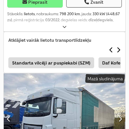
Pieprasīt
Zvanīt
Stāvoklis:
lietots
, nobraukums:
798 200 km
, jauda:
330 kW (448,67
zs)
, pirmā reģistrācija:
03/2022
, degvielas veids:
dīzeļdegviela
,
kopējais svars:
19 500 kg
, asu konfigurācija:
2 asis
, krāsa:
melns
,
pārnesuma veids:
automātisks
, emisijas klase:
Euro 6
, Aprīkojums:
ABS, elektroniskā stabilitātes programma (ESP), gaisa
Atklājiet vairāk lietotu transportlīdzekļu
kondicionēšana, stāvvietas sildītājs
,
s
Standarta vilcēji ar puspiekabi (SZM)
Daf Koferis
Mazā sludinājuma