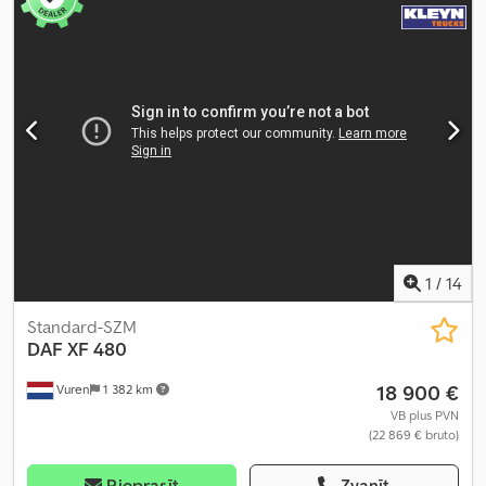
pārnesumu skaits:
12
, emisijas klase:
Euro 6
, piekares sistēma:
tērauds-gaiss
, kopējais garums:
6 130 mm
, kopējais platums:
2 550
mm
, kopējais augstums:
4 060 mm
, Ražošanas gads:
2017
,
Aprīkojums:
ABS, Bluetooth, centrālā atslēga, elektriskais logu
regulators, elektriski regulējams spogulis, gaisa
kondicionēšana, kruīza kontrole, navigācijas sistēma, stāvvietas
gaisa kondicionieris, stāvvietas sildītājs, vilces kontroles sistēma
,
1
/
14
Standard-SZM
DAF
XF 480
18 900 €
Vuren
1 382 km
VB plus PVN
(22 869 € bruto)
Pieprasīt
Zvanīt