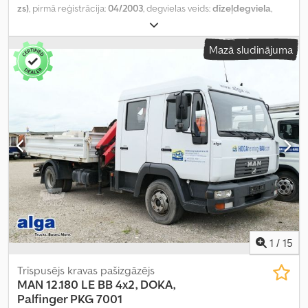
zs)
, pirmā reģistrācija:
04/2003
, degvielas veids:
dīzeļdegviela
,
kopējais svars:
7 490 kg
, nākamā pārbaude (TÜV):
11/2026
, krāsa:
balts
, pārnesuma veids:
mehānisks
, emisijas klase:
Euro 3
, sēdvietu
Mazā sludinājuma
skaits:
3
, kopējais garums:
5 780 mm
, kopējais platums:
2 440 mm
,
kopējais augstums:
2 830 mm
, iekraušanas telpas tilpums:
4 m³
,
krautuves garums:
3 800 mm
, iekraušanas vietas platums:
2 315
mm
, iekraušanas telpas augstums:
400 mm
, Aprīkojums:
ABS
,
1
/
15
Trīspusējs kravas pašizgāzējs
MAN
12.180 LE BB 4x2, DOKA,
Palfinger PKG 7001