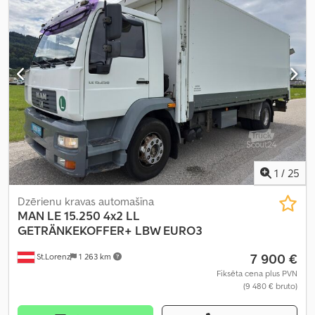
krautuves garums:
3 800 mm
, iekraušanas vietas platums:
2 315
mm
, iekraušanas telpas augstums:
400 mm
, Aprīkojums:
ABS
,
1
/
25
Dzērienu kravas automašīna
MAN
LE 15.250 4x2 LL
GETRÄNKEKOFFER+ LBW EURO3
7 900 €
St.Lorenz
1 263 km
Fiksēta cena plus PVN
(9 480 € bruto)