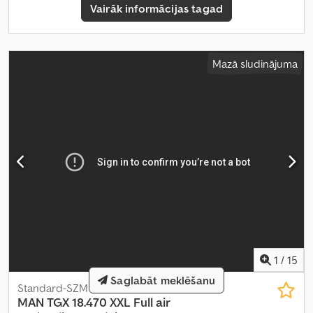
Vairāk informācijas tagad
Mazā sludinājuma
1
/
15
Saglabāt meklēšanu
Standard-SZM
MAN
TGX 18.470 XXL Full air