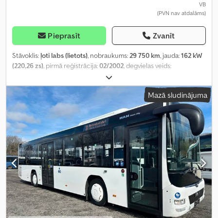
VB
(PVN nav atdalāms)
Pieprasīt
Zvanīt
Stāvoklis:
ļoti labs (lietots)
, nobraukums:
29 750 km
, jauda:
162 kW
(220,26 zs)
, pirmā reģistrācija:
02/2002
, degvielas veids:
dīzeļdegviela
, asu konfigurācija:
4x2
, riteņu bāze:
3 680 mm
,
degviela:
dīzeļdegviela
, krāsa:
sarkans
, pārnesuma veids:
Mazā sludinājuma
mehānisks
, emisijas klase:
Euro 3
, piekares sistēma:
tērauds
,
kopējais garums:
6 930 mm
, kopējais platums:
2 380 mm
, kopējais
augstums:
3 100 mm
, atļautā ass slodze (1. ass):
4 450 kg
, atļautā
ass slodze (ass 2):
8 500 kg
, Ražošanas gads:
2002
, Aprīkojums:
ABS, piekabes sakabe
,