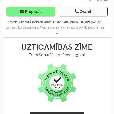
Pieprasīt
Zvanīt
Stāvoklis:
lietots
, nobraukums:
17 025 km
, jauda:
110 kW (149,56
zs)
, asu konfigurācija:
4x2
, krāsa:
sarkans
, vadītāja kabīne:
dienas
kabīne
, pārnesuma veids:
mehānisks
, emisijas klase:
Euro 3
,
kopējais garums:
55 000 mm
, kopējais platums:
23 700 mm
,
kopējais augstums:
28 500 mm
, Ražošanas gads:
2005
, Aprīkojums:
UZTICAMĪBAS ZĪME
ABS
,
TruckScout24 sertificēti tirgotāji