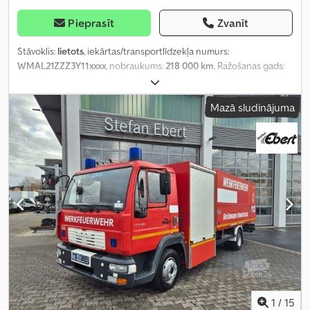
Pieprasīt
Zvanīt
Stāvoklis:
lietots
, iekārtas/transportlīdzekļa numurs:
WMAL21ZZZ3Y11xxxx
, nobraukums:
218 000 km
, Ražošanas gads:
2003
,
Mazā sludinājuma
1
/
15