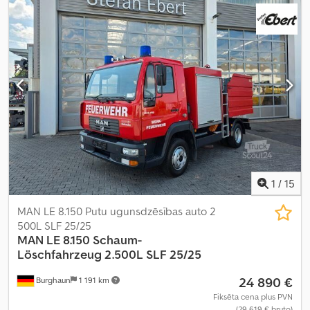
2 600 mm
, kopējais augstums:
3 200 mm
, Ražošanas gads:
2006
,
1
/
15
MAN LE 8.150 Putu ugunsdzēsības auto 2
500L SLF 25/25
MAN
LE 8.150 Schaum-
Löschfahrzeug 2.500L SLF 25/25
24 890 €
Burghaun
1 191 km
Fiksēta cena plus PVN
(29 619 € bruto)