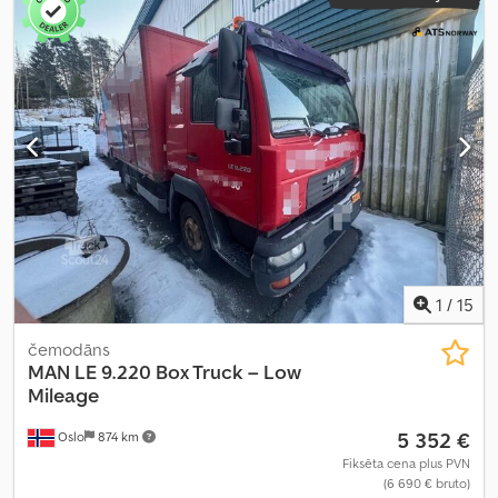
1
/
15
čemodāns
MAN
LE 9.220 Box Truck – Low
Mileage
5 352 €
Oslo
874 km
Fiksēta cena plus PVN
(6 690 € bruto)