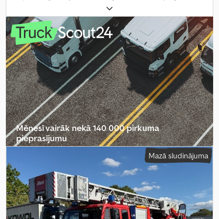
kopējais svars:
15 000 kg
, asu konfigurācija:
2 asis
, bremzes:
retardētājs
, krāsa:
sarkans
, pārnesuma veids:
automātisks
,
emisijas klase:
Euro 4
, kopējais garums:
10 000 mm
, kopējais
platums:
2 500 mm
, kopējais augstums:
3 240 mm
, Ražošanas gads:
2006
, Aprīkojums:
ABS, gaisa kondicionēšana, kompresors
,
Mēnesī vairāk nekā 140 000 pirkuma
pieprasījumu
Mazā sludinājuma
Izvēlēties tirgotāja paketi