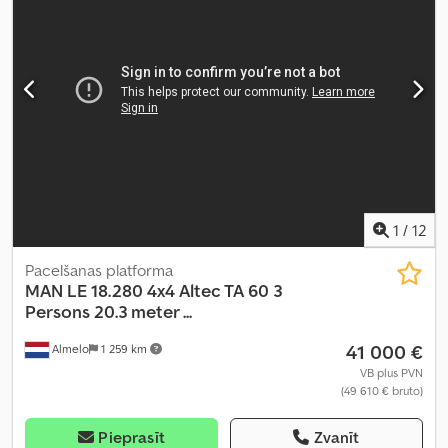
1
/
12
Pacelšanas platforma
MAN
LE 18.280 4x4 Altec TA 60 3
Persons 20.3 meter ...
41 000 €
Almelo
1 259 km
VB plus PVN
(49 610 € bruto)
Pieprasīt
Zvanīt