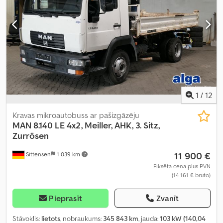
1
/
12
Kravas mikroautobuss ar pašizgāzēju
MAN
8.140 LE 4x2, Meiller, AHK, 3. Sitz,
Zurrösen
11 900 €
Sittensen
1 039 km
Fiksēta cena plus PVN
(14 161 € bruto)
Pieprasīt
Zvanīt
Stāvoklis:
lietots
, nobraukums:
345 843 km
, jauda:
103 kW (140,04