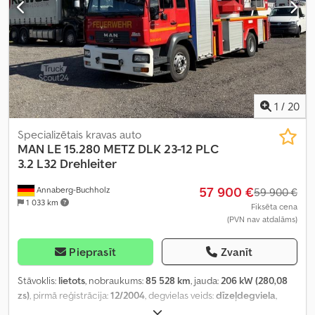
1
/
20
Specializētais kravas auto
MAN
LE 15.280 METZ DLK 23-12 PLC
3.2 L32 Drehleiter
57 900 €
Annaberg-Buchholz
59 900 €
1 033 km
Fiksēta cena
(PVN nav atdalāms)
Pieprasīt
Zvanīt
Stāvoklis:
lietots
, nobraukums:
85 528 km
, jauda:
206 kW (280,08
zs)
, pirmā reģistrācija:
12/2004
, degvielas veids:
dīzeļdegviela
,
kopējais svars:
15 000 kg
, asu konfigurācija:
2 asis
, bremzes: