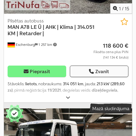
1
/
15
Pilsētas autobuss
MAN
A78 LE Ü | AHK | Klima | 314.051
KM | Retarder |
118 600 €
Eschenburg
1 257 km
Fiksēta cena plus PVN
(141 134 € bruto)
Pieprasīt
Zvanīt
Stāvoklis:
lietots
, nobraukums:
314 051 km
, jauda:
213 kW (289,60
zs)
, pirmā reģistrācija:
11/2021
, degvielas veids:
dīzeļdegviela
,
sēdvietu skaits:
43
, pārnesuma veids:
automātisks
, emisijas klase:
Euro 6
, krāsa:
balts
, bremzes:
retardētājs
, Ražošanas gads:
2021
,
Mazā sludinājuma
Aprīkojums:
ABS, gaisa kondicionēšana, kvēpu filtrs, stāvvietas
sildītājs
,