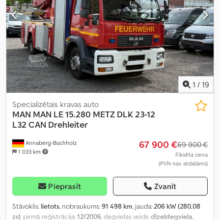
1
/
19
Specializētais kravas auto
MAN
MAN LE 15.280 METZ DLK 23-12
L32 CAN Drehleiter
67 900 €
Annaberg-Buchholz
69 900 €
1 033 km
Fiksēta cena
(PVN nav atdalāms)
Pieprasīt
Zvanīt
Stāvoklis:
lietots
, nobraukums:
91 498 km
, jauda:
206 kW (280,08
zs)
, pirmā reģistrācija:
12/2006
, degvielas veids:
dīzeļdegviela
,