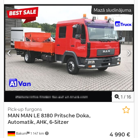
retardētājs
, krāsa:
sarkans
, pārnesuma veids:
automātisks
,
Mazā sludinājuma
emisijas klase:
Euro 3
, kopējais platums:
2 500 mm
, kopējais
augstums:
3 290 mm
, Ražošanas gads:
2004
, Aprīkojums:
ABS,
kompresors
,
1
/
16
Pick-up furgons
MAN
MAN LE 8.180 Pritsche Doka,
Automatik, AHK, 6-Sitzer
4 990 €
Bakum
1 147 km