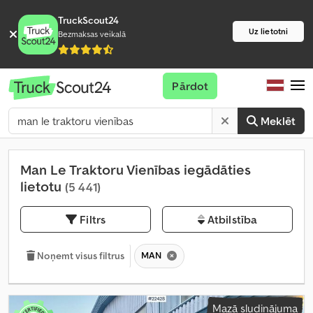
TruckScout24
Uz lietotni
Bezmaksas veikalā
Pārdot
Meklēt
Man Le Traktoru Vienības iegādāties
lietotu
(5 441)
Filtrs
Atbilstība
MAN
Noņemt visus filtrus
Mazā sludinājuma