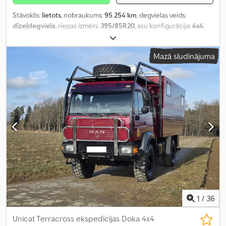
Stāvoklis:
lietots
, nobraukums:
95 254 km
, degvielas veids:
dīzeļdegviela
, riepas izmērs:
395/85R20
, asu konfigurācija:
4x4
,
degviela:
dīzeļdegviela
, krāsa:
balts
, emisijas klase:
Euro 3
,
piekares sistēma:
tērauds
, atļautā ass slodze (1. ass):
7 200 kg
,
Mazā sludinājuma
atļautā ass slodze (ass 2):
11 200 kg
, Ražošanas gads:
2006
,
Aprīkojums:
elektriskais logu regulators, stūres pastiprinātājs
,
1
/
36
Unicat Terracross ekspedīcijas Doka 4x4