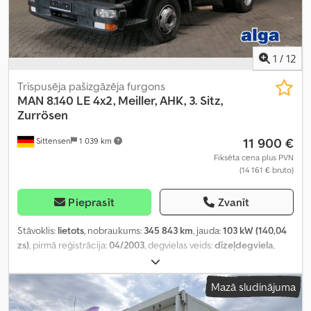
1
/
12
Trīspusēja pašizgāzēja furgons
MAN
8.140 LE 4x2, Meiller, AHK, 3. Sitz,
Zurrösen
11 900 €
Sittensen
1 039 km
Fiksēta cena plus PVN
(14 161 € bruto)
Pieprasīt
Zvanīt
Stāvoklis:
lietots
, nobraukums:
345 843 km
, jauda:
103 kW (140,04
zs)
, pirmā reģistrācija:
04/2003
, degvielas veids:
dīzeļdegviela
,
kopējais svars:
7 490 kg
, nākamā pārbaude (TÜV):
11/2026
, krāsa:
balts
, pārnesuma veids:
mehānisks
, emisijas klase:
Euro 3
, sēdvietu
Mazā sludinājuma
skaits:
3
, kopējais garums:
5 780 mm
, kopējais platums:
2 440 mm
,
kopējais augstums:
2 830 mm
, iekraušanas telpas tilpums:
4 m³
,