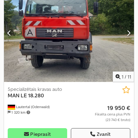
mm
, iekraušanas vietas platums:
2 300 mm
, būvniecības augstums:
2 700 mm
, darba platums:
2 450 mm
, Aprīkojums:
ABS, gaisa
spilvens, kabeļu vinča, kruīza kontrole, piekabes sakabe
,
1
/
11
Specializētais kravas auto
MAN
LE 18.280
19 950 €
Lautertal (Odenwald)
1 320 km
Fiksēta cena plus PVN
(23 740 € bruto)
Pieprasīt
Zvanīt