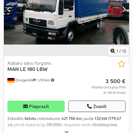
1
/
15
Aizkaru sānu furgons
MAN
LE 180 LBW
3 500 €
Ennigerloh
1 210 km
Fiksēta cena plus PVN
(4 165 € bruto)
Pieprasīt
Zvanīt
Stāvoklis:
lietots
, nobraukums:
421 766 km
, jauda:
132 kW (179,47
zs)
, pirmā reģistrācija:
09/2004
, degvielas veids:
dīzeļdegviela
,
tukšais svars:
4 770 kg
, maksimālā kravnesība:
2 720 kg
, kopējais