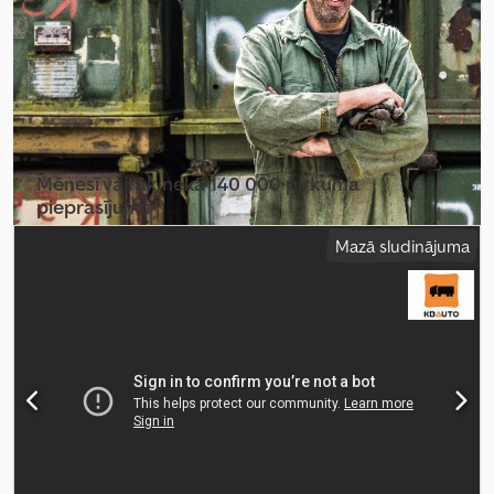
Mēnesī vairāk nekā 140 000 pirkuma
pieprasījumu
Mazā sludinājuma
Izvēlēties tirgotāja paketi