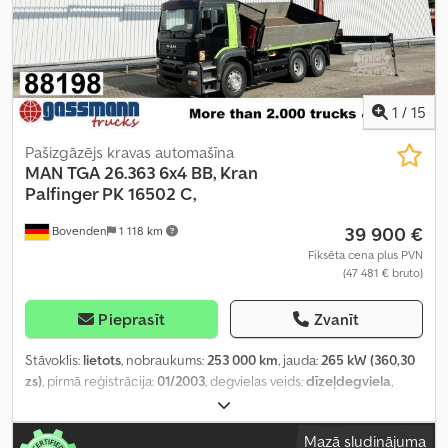
1
/
15
Pašizgāzējs kravas automašīna
MAN
TGA 26.363 6x4 BB, Kran
Palfinger PK 16502 C,
39 900 €
Bovenden
1 118 km
Fiksēta cena plus PVN
(47 481 € bruto)
Pieprasīt
Zvanīt
Stāvoklis:
lietots
, nobraukums:
253 000 km
, jauda:
265 kW (360,30
zs)
, pirmā reģistrācija:
01/2003
, degvielas veids:
dīzeļdegviela
,
tukšais svars:
14 230 kg
, maksimālā kravnesība:
11 770 kg
, kopējais
svars:
26 000 kg
, riepas izmērs:
315/80R22.5
, asu konfigurācija:
Mazā sludinājuma
6x4
, riteņu bāze:
3 200 mm
, bremzes:
dzinēja bremzēšana
,