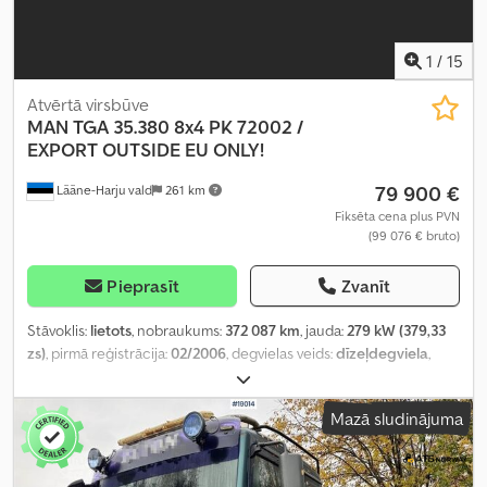
1
/
15
Atvērtā virsbūve
MAN
TGA 35.380 8x4 PK 72002 /
EXPORT OUTSIDE EU ONLY!
79 900 €
Lääne-Harju vald
261 km
Fiksēta cena plus PVN
(99 076 € bruto)
Pieprasīt
Zvanīt
Stāvoklis:
lietots
, nobraukums:
372 087 km
, jauda:
279 kW (379,33
zs)
, pirmā reģistrācija:
02/2006
, degvielas veids:
dīzeļdegviela
,
riteņu bāze:
5 000 mm
, degviela:
dīzeļdegviela
, pārnesuma veids:
mehānisks
, emisijas klase:
Euro 3
, piekares sistēma:
cits
, kopējais
Mazā sludinājuma
garums:
9 010 mm
, kopējais platums:
2 500 mm
, Ražošanas gads:
2006
, Aprīkojums:
celtnis, elektriski regulējams spogulis,
stāvvietas sildītājs
,