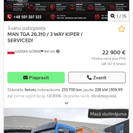
automašīnas reģistrācija, kruīza kontrole, kvēpu filtrs, miglas
lukturi, papildu priekšējie lukturi, piekabes sakabe, pilna
apkope vēsture, retardētājs, stāvvietas sildītājs, stūres
1
/
15
pastiprinātājs, sēdekļa apsilde
,
3-sānu pašizgāzējs
MAN
TGA 26.310 / 3 WAY KIPER /
SERVICED!
22 900 €
ŁAZISKA GÓRNE
841 km
Fiksēta cena plus PVN
(28 167 € bruto)
Pieprasīt
Zvanīt
Stāvoklis:
lietots
, nobraukums:
233 700 km
, jauda:
228 kW (309,99
zs)
, pirmā reģistrācija:
12/2006
, degvielas veids:
dīzeļdegviela
,
riepas izmērs:
295/80R22.5
, riepu stāvoklis:
70 procenti
, asu
konfigurācija:
6x4
, riteņu bāze:
3 300 mm
, degviela:
dīzeļdegviela
,
Mazā sludinājuma
bremzes:
retardētājs
, krāsa:
sarkans
, pārnesuma veids:
mehānisks
,
emisijas klase:
Euro 4
, piekares sistēma:
tērauds
, krautuves
garums:
4 800 mm
, iekraušanas vietas platums:
2 480 mm
,