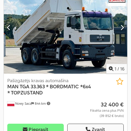
piekabes sakabe, saspiestā gaisa bremze, zems līmenis
troksnis
,
1
/
16
Pašizgāzējs kravas automašīna
MAN
TGA 33.363 * BORDMATIC *6x4
* TOPZUSTAND
32 400 €
Nowy Sacz
844 km
Fiksēta cena plus PVN
(39 852 € bruto)
Pieprasīt
Zvanīt