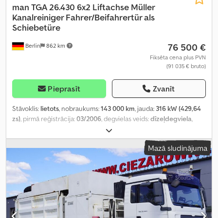
man
TGA 26.430 6x2 Liftachse Müller
Kanalreiniger Fahrer/Beifahrertür als
Schiebetüre
76 500 €
Berlin
862 km
Fiksēta cena plus PVN
(91 035 € bruto)
Pieprasīt
Zvanīt
Stāvoklis:
lietots
, nobraukums:
143 000 km
, jauda:
316 kW (429,64
zs)
, pirmā reģistrācija:
03/2006
, degvielas veids:
dīzeļdegviela
,
tukšais svars:
26 000 kg
, maksimālā kravnesība:
8 200 kg
, kopējais
svars:
17 800 kg
, riepas izmērs:
385/65R22,5
, asu konfigurācija:
6x2
,
Mazā sludinājuma
degviela:
dīzeļdegviela
, krāsa:
sudraba
, vadītāja kabīne:
cits
,
pārnesuma veids:
mehānisks
, emisijas klase:
nav
, piekares sistēma:
cits
, sēdvietu skaits:
3
, kopējais garums:
9 600 mm
, darbības
stundas:
14 109 h
, būvniecības augstums:
3 400 mm
, Aprīkojums:
ABS, borta dators, centrālā atslēga, diferenciāļa bloķētājs,
gaisa kondicionēšana, hidraulika, kruīza kontrole, stāvvietas
sildītājs, vilces kontroles sistēma, zems līmenis troksnis
,