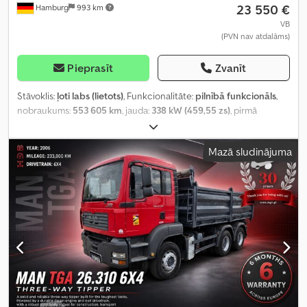
23 550 €
Hamburg
993 km
VB
(PVN nav atdalāms)
Pieprasīt
Zvanīt
Stāvoklis:
ļoti labs (lietots)
, Funkcionalitāte:
pilnībā funkcionāls
,
nobraukums:
553 605 km
, jauda:
338 kW (459,55 zs)
, pirmā
reģistrācija:
08/2002
, degvielas veids:
dīzeļdegviela
, tukšais svars:
13 150 kg
, maksimālā kravnesība:
21 775 kg
, kopējais svars:
35 000
Mazā sludinājuma
kg
, riepas izmērs:
385/65 R22.5
, asu konfigurācija:
8x4
, riteņu bāze:
6 950 mm
, asu attālums:
6 950 mm
, nākamā pārbaude (TÜV):
05/2027
, degviela:
dīzeļdegviela
, bremzes:
retardētājs
, krāsa:
sarkans
, vadītāja kabīne:
gulēšanas kabīne
, pārnesuma veids:
automātisks
, emisijas klase:
Euro 3
, piekares sistēma:
tērauds-
gaiss
, sēdvietu skaits:
2
, kopējais garums:
8 500 mm
, kopējais
platums:
2 500 mm
, kopējais augstums:
3 000 mm
, krautuves
garums:
6 000 mm
, Ražošanas gads:
2002
, Aprīkojums:
ABS,
Tahogrāfs, borta dators, centrālā atslēga, diferenciāļa
bloķētājs, elektriskais logu regulators, elektriski regulējams
spogulis, gaisa kondicionēšana, gaisa spilvens, kravas