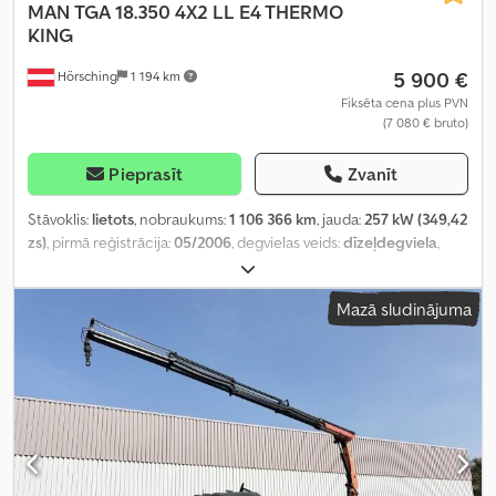
MAN
TGA 18.350 4X2 LL E4 THERMO
KING
5 900 €
Hörsching
1 194 km
Fiksēta cena plus PVN
(7 080 € bruto)
Pieprasīt
Zvanīt
Stāvoklis:
lietots
, nobraukums:
1 106 366 km
, jauda:
257 kW (349,42
zs)
, pirmā reģistrācija:
05/2006
, degvielas veids:
dīzeļdegviela
,
pārnesuma veids:
mehānisks
, Aprīkojums:
ABS, borta dators,
centrālā atslēga
,
Mazā sludinājuma