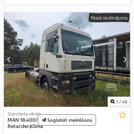
Mazā sludinājuma
1
/
46
Standarta vilcējs
MAN
18.400/ 18.390 TGA XXL
Saglabāt meklēšanu
Retarder,Klima