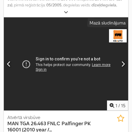
zs)
, pirmā reģistrācija:
05/2005
, degvielas veids:
dīzeļdegviela
,
kopējais svars:
32 000 kg
, asu konfigurācija:
3 asis
, pārnesuma
veids:
automātisks
, emisijas klase:
Euro 3
, Ražošanas gads:
2005
,
Mazā sludinājuma
1
/
15
Atvērtā virsbūve
MAN
TGA 26.463 FNLC Palfinger PK
16001 (2010 year /...