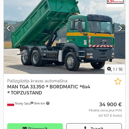
m³
, krautuves garums:
6 200 mm
, iekraušanas vietas platums:
2 480 mm
, iekraušanas telpas augstums:
600 mm
, Aprīkojums:
ABS, gaisa kondicionēšana
,
1
/
16
Pašizgāzējs kravas automašīna
MAN
TGA 33.350 * BORDMATIC *6x4
* TOPZUSTAND
34 900 €
Nowy Sacz
844 km
Fiksēta cena plus PVN
(42 927 € bruto)
Pieprasīt
Zvanīt