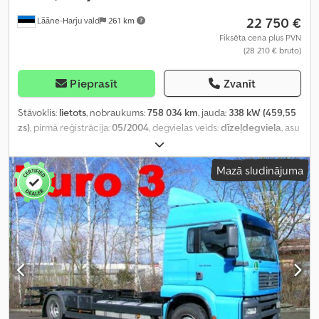
22 750 €
Lääne-Harju vald
261 km
Fiksēta cena plus PVN
(28 210 € bruto)
Pieprasīt
Zvanīt
Stāvoklis:
lietots
, nobraukums:
758 034 km
, jauda:
338 kW (459,55
zs)
, pirmā reģistrācija:
05/2004
, degvielas veids:
dīzeļdegviela
, asu
konfigurācija:
6x2
, riteņu bāze:
4 800 mm
, degviela:
dīzeļdegviela
,
pārnesuma veids:
mehānisks
, emisijas klase:
Euro 3
, piekares
Mazā sludinājuma
sistēma:
tērauds-gaiss
, kopējais garums:
9 700 mm
, kopējais
platums:
2 550 mm
, kopējais augstums:
4 000 mm
, krautuves
garums:
6 320 mm
, iekraušanas vietas platums:
2 480 mm
,
iekraušanas telpas augstums:
560 mm
, Ražošanas gads:
2004
,
Aprīkojums:
borta dators, celtnis, centrālā atslēga, diferenciāļa
bloķētājs, elektriskais logu regulators, elektriski regulējams
spogulis, gaisa kondicionēšana, kruīza kontrole, spoileris,
stāvvietas sildītājs, sēdekļa apsilde
,