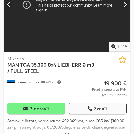
1
/
15
Mikseris
MAN
TGA 35.360 8x4 LIEBHERR 9 m3
/ FULL STEEL
19 900 €
Lääne-Harju vald
261 km
Fiksēta cena plus PVN
(24 676 € bruto)
Pieprasīt
Zvanīt
Stāvoklis:
lietots
, nobraukums:
492 349 km
, jauda:
265 kW (360,30
zs)
, pirmā reģistrācija:
03/2007
, degvielas veids:
dīzeļdegviela
, asu
konfigurācija:
8x4
, riteņu bāze:
4 300 mm
, degviela:
dīzeļdegviela
,