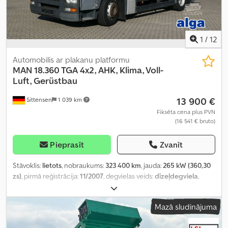
1
/
12
Automobilis ar plakanu platformu
MAN
18.360 TGA 4x2, AHK, Klima, Voll-
Luft, Gerüstbau
13 900 €
Sittensen
1 039 km
Fiksēta cena plus PVN
(16 541 € bruto)
Pieprasīt
Zvanīt
Stāvoklis:
lietots
, nobraukums:
323 400 km
, jauda:
265 kW (360,30
zs)
, pirmā reģistrācija:
11/2007
, degvielas veids:
dīzeļdegviela
,
kopējais svars:
18 000 kg
, asu konfigurācija:
2 asis
, bremzes:
retardētājs
, krāsa:
balts
, pārnesuma veids:
mehānisks
, emisijas
Mazā sludinājuma
klase:
Euro 4
, kopējais garums:
8 700 mm
, kopējais platums:
2 550
mm
, kopējais augstums:
3 500 mm
, iekraušanas telpas tilpums:
9