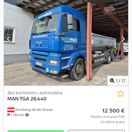
1
/
17
āķa konteineru automašīna
MAN TGA
26.440
12 500 €
Kirchberg ob der Donau
1 180 km
Fiksēta cena plus PVN
(15 000 € bruto)