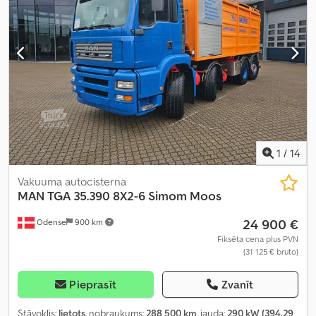
iekraušanas telpas augstums:
100 mm
, Ražošanas gads:
2006
,
Aprīkojums:
ABS, borta dators, centrālā atslēga, diferenciāļa
bloķētājs, elektriskais logu regulators, elektriski regulējams
spogulis, kruīza kontrole, retardētājs, vilces kontroles sistēma
,
1
/
14
Vakuuma autocisterna
MAN
TGA 35.390 8X2-6 Simom Moos
24 900 €
Odense
900 km
Fiksēta cena plus PVN
(31 125 € bruto)
Pieprasīt
Zvanīt
Stāvoklis:
lietots
, nobraukums:
288 500 km
, jauda:
290 kW (394,29