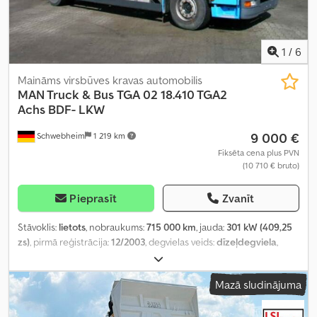
1
/
6
Maināms virsbūves kravas automobilis
MAN Truck & Bus
TGA 02 18.410 TGA2
Achs BDF- LKW
9 000 €
Schwebheim
1 219 km
Fiksēta cena plus PVN
(10 710 € bruto)
Pieprasīt
Zvanīt
Stāvoklis:
lietots
, nobraukums:
715 000 km
, jauda:
301 kW (409,25
zs)
, pirmā reģistrācija:
12/2003
, degvielas veids:
dīzeļdegviela
,
tukšais svars:
8 400 kg
, maksimālā kravnesība:
9 600 kg
, kopējais
svars:
18 000 kg
, asu konfigurācija:
2 asis
, degviela:
Mazā sludinājuma
biodīzeļdegviela
, krāsa:
cits
, vadītāja kabīne:
cits
, pārnesuma
veids:
mehānisks
, emisijas klase:
nav
, piekares sistēma:
gaiss
,
Aprīkojums:
ABS, diferenciāļa bloķētājs, kruīza kontrole,