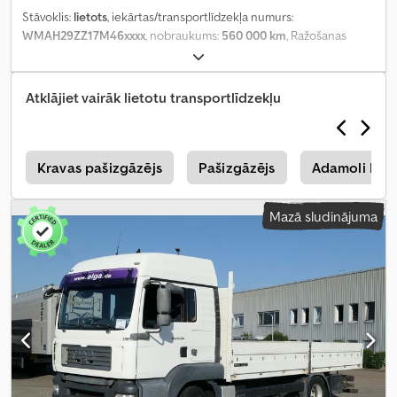
Stāvoklis:
lietots
, iekārtas/transportlīdzekļa numurs:
WMAH29ZZ17M46xxxx
, nobraukums:
560 000 km
, Ražošanas
gads:
2007
,
Atklājiet vairāk lietotu transportlīdzekļu
i
Kravas pašizgāzējs
Pašizgāzējs
Adamoli Paši
Mazā sludinājuma