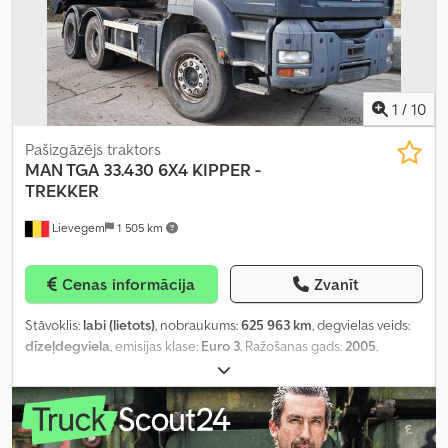
retardētājs, stāvvietas gaisa kondicionieris, stāvvietas sildītājs,
stūres pastiprinātājs
,
1
/
10
Pašizgāzējs traktors
MAN TGA 33.430 6X4
KIPPER -
TREKKER
Lievegem
1 505 km
Cenas informācija
Zvanīt
Stāvoklis:
labi (lietots)
, nobraukums:
625 963 km
, degvielas veids:
dīzeļdegviela
, emisijas klase:
Euro 3
, Ražošanas gads:
2005
,