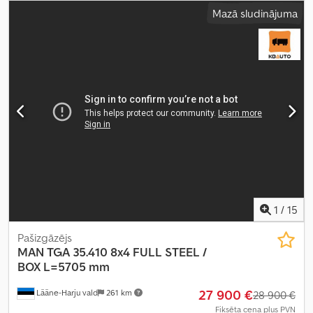
8x4
, krāsa:
balts
, vadītāja kabīne:
dienas kabīne
, pārnesuma veids:
Mazā sludinājuma
mehānisks
, piekares sistēma:
tērauds
, Ražošanas gads:
2008
,
Aprīkojums:
kruīza kontrole
,
1
/
15
Pašizgāzējs
MAN
TGA 35.410 8x4 FULL STEEL /
BOX L=5705 mm
27 900 €
Lääne-Harju vald
261 km
28 900 €
Fiksēta cena plus PVN