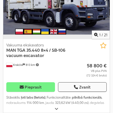
1
/
21
Vakuuma ekskavators
MAN
TGA 35.440 8×4 / SB-106
vacuum excavator
58 800 €
Kraków
813 km
VB plus PVN
(72 324 € bruto)
Pieprasīt
Zvanīt
Stāvoklis:
ļoti labs (lietots)
, Funkcionalitāte:
pilnībā funkcionāls
,
nobraukums:
114 000 km
, jauda:
323,62 kW (440,00 zs)
, degvielas
veids:
dīzeļdegviela
, kopējais svars:
35 000 kg
, asu konfigurācija: