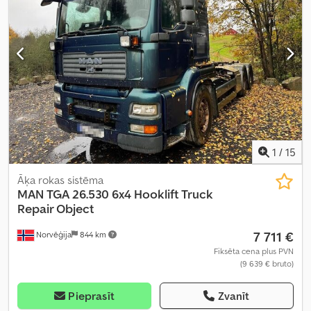
1
/
15
Āķa rokas sistēma
MAN
TGA 26.530 6x4 Hooklift Truck
Repair Object
7 711 €
Norvēģija
844 km
Fiksēta cena plus PVN
(9 639 € bruto)
Pieprasīt
Zvanīt