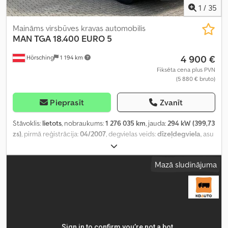
1
/
35
Maināms virsbūves kravas automobilis
MAN
TGA 18.400 EURO 5
4 900 €
Hörsching
1 194 km
Fiksēta cena plus PVN
(5 880 € bruto)
Pieprasīt
Zvanīt
Stāvoklis:
lietots
, nobraukums:
1 276 035 km
, jauda:
294 kW (399,73
zs)
, pirmā reģistrācija:
04/2007
, degvielas veids:
dīzeļdegviela
, asu
konfigurācija:
2 asis
, nākamā pārbaude (TÜV):
04/2027
, pārnesuma
veids:
automātisks
, emisijas klase:
Euro 5
, piekares sistēma:
gaiss
,
Mazā sludinājuma
Aprīkojums:
ABS, gaisa kondicionēšana, imobilaizersistēma,
kvēpu filtrs
,