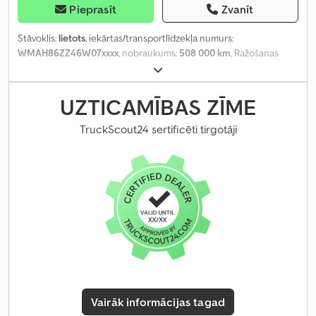
Pieprasīt
Zvanīt
Stāvoklis:
lietots
, iekārtas/transportlīdzekļa numurs:
WMAH86ZZ46W07xxxx
, nobraukums:
508 000 km
, Ražošanas
gads:
2006
,
UZTICAMĪBAS ZĪME
TruckScout24 sertificēti tirgotāji
Vairāk informācijas tagad