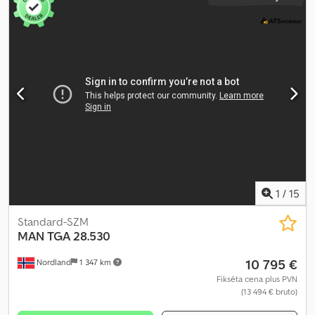
vadītāja kabīne:
dienas kabīne
, pārnesuma veids:
mehānisks
,
emisijas klase:
Euro 3
, piekares sistēma:
tērauds-gaiss
, sēdvietu
skaits:
2
, krautuves garums:
4 700 mm
, iekraušanas vietas platums:
2 420 mm
, iekraušanas telpas augstums:
800 mm
, Aprīkojums:
ABS, celtnis, centrālā atslēga, kabīne, papildu priekšējie lukturi,
piekabes sakabe
,
1
/
15
Standard-SZM
MAN
TGA 28.530
10 795 €
Nordland
1 347 km
Fiksēta cena plus PVN
(13 494 € bruto)