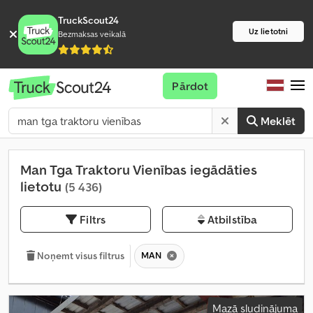
TruckScout24
Uz lietotni
Bezmaksas veikalā
Pārdot
Meklēt
Man Tga Traktoru Vienības iegādāties
lietotu
(5 436)
Filtrs
Atbilstība
MAN
Noņemt visus filtrus
Mazā sludinājuma