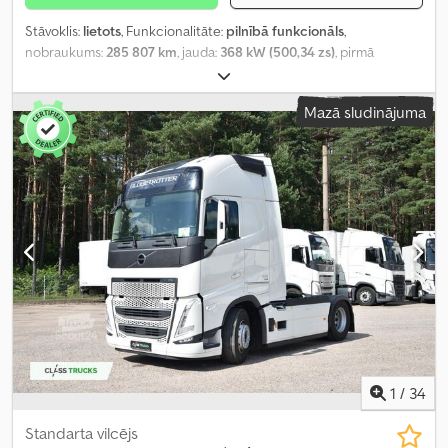
Stāvoklis:
lietots
, Funkcionalitāte:
pilnībā funkcionāls
,
nobraukums:
285 807 km
, jauda:
368 kW (500,34 zs)
, pirmā
reģistrācija:
06/2023
, degvielas veids:
dīzeļdegviela
, kopējais
svars:
8 174 kg
, asu konfigurācija:
4x2
, riteņu bāze:
380 mm
, krāsa:
Mazā sludinājuma
balts
, pārnesuma veids:
automātisks
, emisijas klase:
Euro 6
,
Ražošanas gads:
2023
, cilindru skaits:
6
, dzinēja tilpums:
12 777 cm³
,
stūres rata pozīcija:
kreisais
, Aprīkojums:
pilna apkope vēsture,
stūres pastiprinātājs
,
1
/
34
Standarta vilcējs