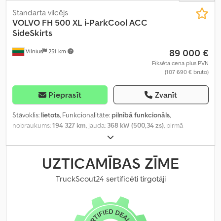
Standarta vilcējs
VOLVO
FH 500 XL i-ParkCool ACC
SideSkirts
89 000 €
Vilnius
251 km
Fiksēta cena plus PVN
(107 690 € bruto)
Pieprasīt
Zvanīt
Stāvoklis:
lietots
, Funkcionalitāte:
pilnībā funkcionāls
,
nobraukums:
194 327 km
, jauda:
368 kW (500,34 zs)
, pirmā
reģistrācija:
01/2025
, degvielas veids:
dīzeļdegviela
, asu
konfigurācija:
4x2
, riteņu bāze:
380 mm
, krāsa:
balts
, pārnesuma
veids:
automātisks
, emisijas klase:
Euro 6
, Ražošanas gads:
2025
,
UZTICAMĪBAS ZĪME
cilindru skaits:
6
, dzinēja tilpums:
12 777 cm³
, stūres rata pozīcija:
kreisais
, Aprīkojums:
pilna apkope vēsture, stūres pastiprinātājs
,
TruckScout24 sertificēti tirgotāji