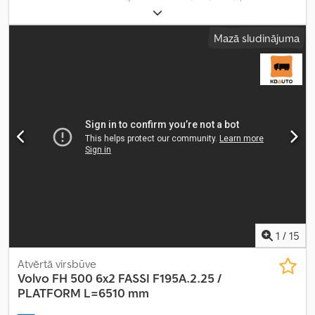
reģistrācija:
02/2024
, degvielas veids:
dīzeļdegviela
, kopējais
svars:
8 177 kg
, asu konfigurācija:
4x2
, riteņu bāze:
380 mm
, krāsa:
Mazā sludinājuma
balts
, pārnesuma veids:
automātisks
, emisijas klase:
Euro 6
,
Ražošanas gads:
2023
, cilindru skaits:
6
, dzinēja tilpums:
12 777 cm³
,
stūres rata pozīcija:
kreisais
, Aprīkojums:
pilna apkope vēsture,
stūres pastiprinātājs
,
1
/
15
Atvērtā virsbūve
Volvo
FH 500 6x2 FASSI F195A.2.25 /
PLATFORM L=6510 mm