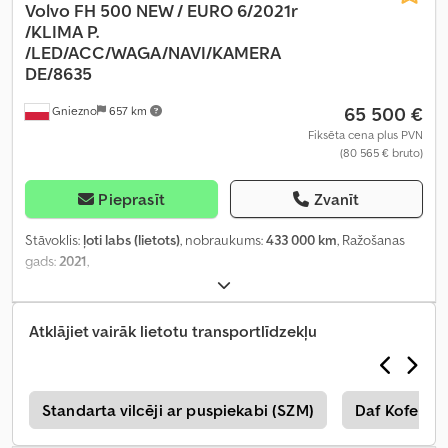
Volvo FH 500 NEW / EURO 6/2021r
/KLIMA
P.
/LED/ACC/WAGA/NAVI/KAMERA
DE/8635
65 500 €
Gniezno
657 km
Fiksēta cena plus PVN
(80 565 € bruto)
Pieprasīt
Zvanīt
Stāvoklis:
ļoti labs (lietots)
, nobraukums:
433 000 km
, Ražošanas
gads:
2021
,
Atklājiet vairāk lietotu transportlīdzekļu
s
Standarta vilcēji ar puspiekabi (SZM)
Daf Koferis