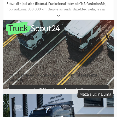
Stāvoklis:
ļoti labs (lietots)
, Funkcionalitāte:
pilnībā funkcionāls
,
nobraukums:
388 000 km
, degvielas veids:
dīzeļdegviela
, krāsa:
melns
, Ražošanas gads:
2022
,
Pārdošana vairāk nekā 4 miljoniem interesentu
mēnesī
Izvēlēties tirgotāja paketi
Mazā sludinājuma
Izveidot atsevišķu sludinājumu