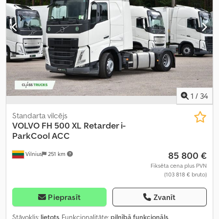
1
/
34
Standarta vilcējs
VOLVO
FH 500 XL Retarder i-
ParkCool ACC
85 800 €
Vilnius
251 km
Fiksēta cena plus PVN
(103 818 € bruto)
Pieprasīt
Zvanīt
Stāvoklis:
lietots
, Funkcionalitāte:
pilnībā funkcionāls
,