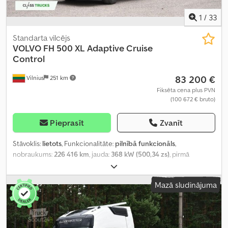
1
/
33
Standarta vilcējs
VOLVO
FH 500 XL Adaptive Cruise
Control
83 200 €
Vilnius
251 km
Fiksēta cena plus PVN
(100 672 € bruto)
Pieprasīt
Zvanīt
Stāvoklis:
lietots
, Funkcionalitāte:
pilnībā funkcionāls
,
nobraukums:
226 416 km
, jauda:
368 kW (500,34 zs)
, pirmā
reģistrācija:
02/2025
, degvielas veids:
dīzeļdegviela
, kopējais
svars:
8 178 kg
, asu konfigurācija:
4x2
, riteņu bāze:
380 mm
, krāsa:
Mazā sludinājuma
balts
, pārnesuma veids:
automātisks
, emisijas klase:
Euro 6
,
Ražošanas gads:
2025
, cilindru skaits:
6
, dzinēja tilpums:
12 777 cm³
,
stūres rata pozīcija:
kreisais
, Aprīkojums:
pilna apkope vēsture,
stūres pastiprinātājs
,