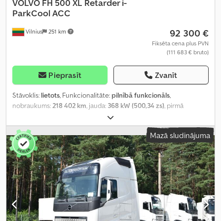
VOLVO
FH 500 XL Retarder i-
ParkCool ACC
92 300 €
Vilnius
251 km
Fiksēta cena plus PVN
(111 683 € bruto)
Pieprasīt
Zvanīt
Stāvoklis:
lietots
, Funkcionalitāte:
pilnībā funkcionāls
,
nobraukums:
218 402 km
, jauda:
368 kW (500,34 zs)
, pirmā
reģistrācija:
02/2025
, degvielas veids:
dīzeļdegviela
, asu
konfigurācija:
4x2
, riteņu bāze:
380 mm
, krāsa:
balts
, pārnesuma
Mazā sludinājuma
veids:
automātisks
, emisijas klase:
Euro 6
, Ražošanas gads:
2025
,
cilindru skaits:
6
, dzinēja tilpums:
12 777 cm³
, stūres rata pozīcija:
kreisais
, Aprīkojums:
pilna apkope vēsture, stūres pastiprinātājs
,