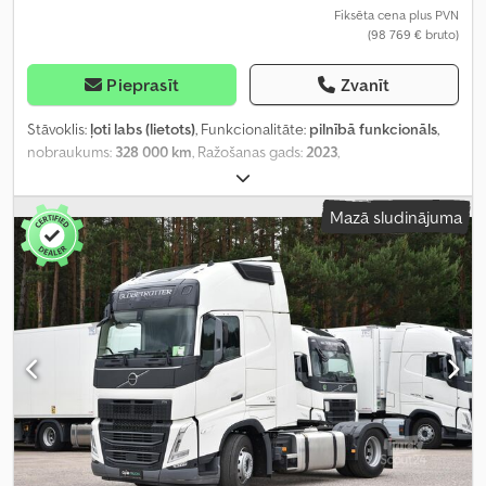
Fiksēta cena plus PVN
(98 769 € bruto)
Pieprasīt
Zvanīt
Stāvoklis:
ļoti labs (lietots)
, Funkcionalitāte:
pilnībā funkcionāls
,
nobraukums:
328 000 km
, Ražošanas gads:
2023
,
Mazā sludinājuma