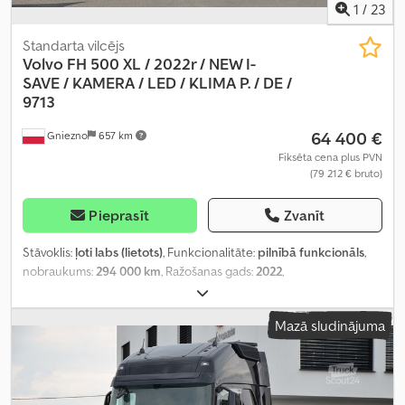
1
/
23
Standarta vilcējs
Volvo FH 500 XL / 2022r / NEW I-
SAVE /
KAMERA / LED / KLIMA P. / DE /
9713
64 400 €
Gniezno
657 km
Fiksēta cena plus PVN
(79 212 € bruto)
Pieprasīt
Zvanīt
Stāvoklis:
ļoti labs (lietots)
, Funkcionalitāte:
pilnībā funkcionāls
,
nobraukums:
294 000 km
, Ražošanas gads:
2022
,
Mazā sludinājuma