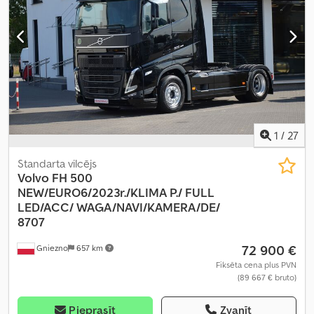
1
/
27
Standarta vilcējs
Volvo FH 500
NEW/EURO6/2023r./KLIMA P./
FULL
LED/ACC/ WAGA/NAVI/KAMERA/DE/
8707
72 900 €
Gniezno
657 km
Fiksēta cena plus PVN
(89 667 € bruto)
Pieprasīt
Zvanīt