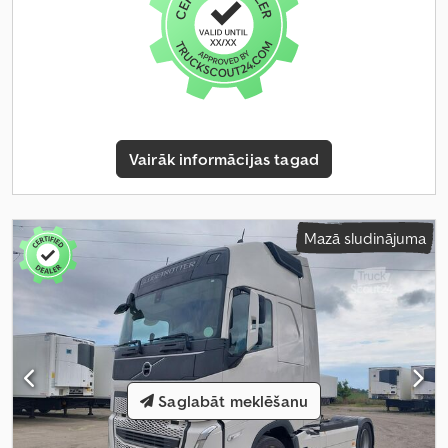
Vairāk informācijas tagad
Mazā sludinājuma
Saglabāt meklēšanu