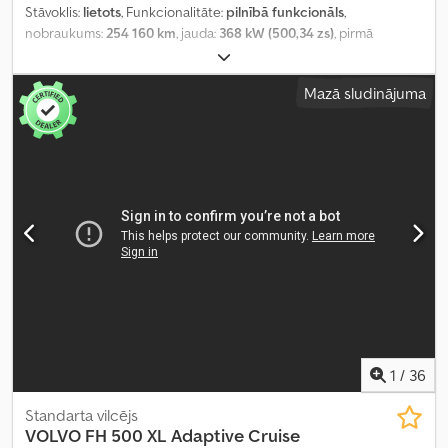
Stāvoklis:
lietots
, Funkcionalitāte:
pilnībā funkcionāls
,
nobraukums:
254 160 km
, jauda:
368 kW (500,34 zs)
, pirmā
reģistrācija:
09/2023
, degvielas veids:
dīzeļdegviela
, kopējais
svars:
8 287 kg
, asu konfigurācija:
4x2
, riteņu bāze:
380 mm
, krāsa:
Mazā sludinājuma
balts
, pārnesuma veids:
automātisks
, emisijas klase:
Euro 6
,
Ražošanas gads:
2023
, cilindru skaits:
6
, dzinēja tilpums:
12 777 cm³
,
stūres rata pozīcija:
kreisais
, Aprīkojums:
pilna apkope vēsture,
stūres pastiprinātājs
,
1
/
36
Standarta vilcējs
VOLVO
FH 500 XL Adaptive Cruise