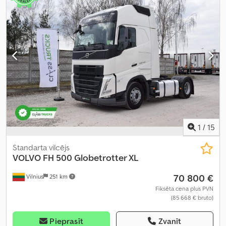
kreisais
, Aprīkojums:
pilna apkope vēsture, stūres pastiprinātājs
,
1
/
15
Standarta vilcējs
VOLVO
FH 500 Globetrotter XL
70 800 €
Vilnius
251 km
Fiksēta cena plus PVN
(85 668 € bruto)
Pieprasīt
Zvanīt