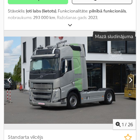
Stāvoklis:
ļoti labs (lietots)
, Funkcionalitāte:
pilnībā funkcionāls
,
nobraukums:
293 000 km
, Ražošanas gads:
2023
,
Mazā sludinājuma
1
/
26
Standarta vilcējs