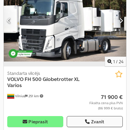
1
/
24
Standarta vilcējs
VOLVO
FH 500 Globetrotter XL
Varios
71 900 €
Vilnius
251 km
Fiksēta cena plus PVN
(86 999 € bruto)
Pieprasīt
Zvanīt