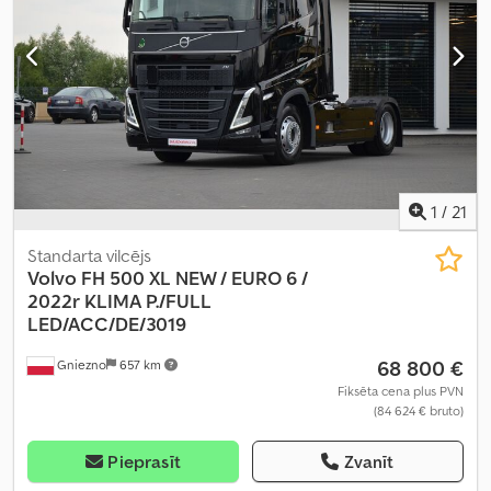
1
/
21
Standarta vilcējs
Volvo FH 500 XL NEW / EURO 6 /
2022r
KLIMA P./FULL
LED/ACC/DE/3019
68 800 €
Gniezno
657 km
Fiksēta cena plus PVN
(84 624 € bruto)
Pieprasīt
Zvanīt