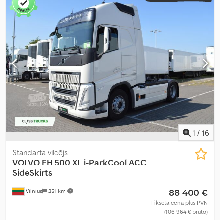
cilindru skaits:
6
, dzinēja tilpums:
12 777 cm³
, stūres rata pozīcija:
kreisais
, Aprīkojums:
pilna apkope vēsture, stūres pastiprinātājs
,
1
/
16
Standarta vilcējs
VOLVO
FH 500 XL i-ParkCool ACC
SideSkirts
88 400 €
Vilnius
251 km
Fiksēta cena plus PVN
(106 964 € bruto)