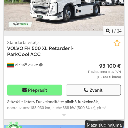
1
/
34
Standarta vilcējs
VOLVO
FH 500 XL Retarder i-
ParkCool ACC
93 100 €
Vilnius
251 km
Fiksēta cena plus PVN
(112 651 € bruto)
Pieprasīt
Zvanīt
Stāvoklis:
lietots
, Funkcionalitāte:
pilnībā funkcionāls
,
nobraukums:
188 930 km
, jauda:
368 kW (500,34 zs)
, pirmā
reģistrācija:
02/2025
, degvielas veids:
dīzeļdegviela
, asu
konfigurācija:
4x2
, riteņu bāze:
380 mm
, krāsa:
balts
, pārnesuma
Mazā sludinājuma
veids:
automātisks
, emisijas klase:
Euro 6
, Ražošanas gads:
2025
,