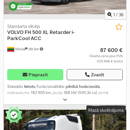
1
/
36
Standarta vilcējs
VOLVO
FH 500 XL Retarder i-
ParkCool ACC
87 600 €
Vilnius
251 km
Fiksēta cena plus PVN
(105 996 € bruto)
Pieprasīt
Zvanīt
Stāvoklis:
lietots
, Funkcionalitāte:
pilnībā funkcionāls
,
nobraukums:
182 900 km
, jauda:
368 kW (500,34 zs)
, pirmā
reģistrācija:
07/2024
, degvielas veids:
dīzeļdegviela
, asu
konfigurācija:
4x2
, riteņu bāze:
380 mm
, krāsa:
balts
, pārnesuma
Mazā sludinājuma
veids:
automātisks
, emisijas klase:
Euro 6
, Ražošanas gads:
2024
,
cilindru skaits:
6
, dzinēja tilpums:
12 777 cm³
, stūres rata pozīcija:
kreisais
, Aprīkojums:
pilna apkope vēsture, stūres pastiprinātājs
,