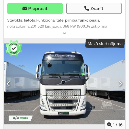
Pieprasīt
Zvanīt
Stāvoklis:
lietots
, Funkcionalitāte:
pilnībā funkcionāls
,
nobraukums:
201 520 km
, jauda:
368 kW (500,34 zs)
, pirmā
reģistrācija:
01/2025
, degvielas veids:
dīzeļdegviela
, asu
konfigurācija:
4x2
, riteņu bāze:
380 mm
, krāsa:
balts
, pārnesuma
Mazā sludinājuma
veids:
automātisks
, emisijas klase:
Euro 6
, Ražošanas gads:
2025
,
cilindru skaits:
6
, dzinēja tilpums:
12 777 cm³
, stūres rata pozīcija:
kreisais
, Aprīkojums:
pilna apkope vēsture, stūres pastiprinātājs
,
1
/
16