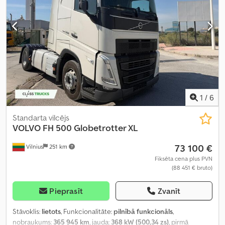
1
/
6
Standarta vilcējs
VOLVO
FH 500 Globetrotter XL
73 100 €
Vilnius
251 km
Fiksēta cena plus PVN
(88 451 € bruto)
Pieprasīt
Zvanīt
Stāvoklis:
lietots
, Funkcionalitāte:
pilnībā funkcionāls
,
nobraukums:
365 945 km
, jauda:
368 kW (500,34 zs)
, pirmā