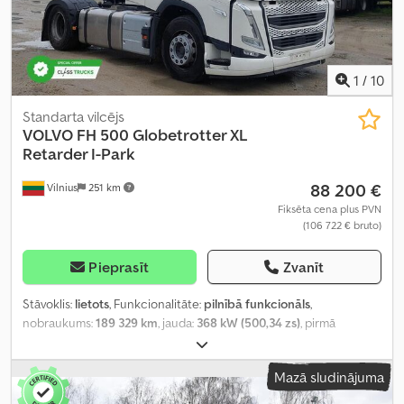
1
/
10
Standarta vilcējs
VOLVO
FH 500 Globetrotter XL
Retarder I-Park
88 200 €
Vilnius
251 km
Fiksēta cena plus PVN
(106 722 € bruto)
Pieprasīt
Zvanīt
Stāvoklis:
lietots
, Funkcionalitāte:
pilnībā funkcionāls
,
nobraukums:
189 329 km
, jauda:
368 kW (500,34 zs)
, pirmā
reģistrācija:
07/2024
, degvielas veids:
dīzeļdegviela
, asu
konfigurācija:
4x2
, riteņu bāze:
380 mm
, krāsa:
balts
, pārnesuma
Mazā sludinājuma
veids:
automātisks
, emisijas klase:
Euro 6
, Ražošanas gads:
2024
,
cilindru skaits:
6
, dzinēja tilpums:
12 777 cm³
, stūres rata pozīcija: