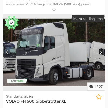
nobraukums:
215 937 km
, jauda:
368 kW (500,34 zs)
, pirmā
reģistrācija:
08/2024
, degvielas veids:
dīzeļdegviela
, asu
konfigurācija:
4x2
, riteņu bāze:
380 mm
, krāsa:
balts
, pārnesuma
Mazā sludinājuma
veids:
automātisks
, emisijas klase:
Euro 6
, Ražošanas gads:
2024
,
cilindru skaits:
6
, dzinēja tilpums:
12 777 cm³
, stūres rata pozīcija:
kreisais
, Aprīkojums:
pilna apkope vēsture, stūres pastiprinātājs
,
1
/
27
Standarta vilcējs
VOLVO
FH 500 Globetrotter XL