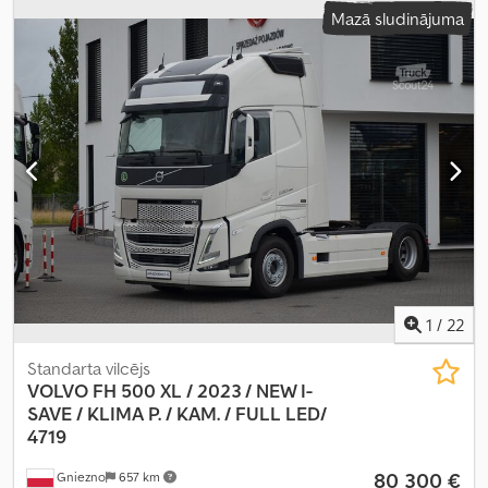
Mazā sludinājuma
1
/
22
Standarta vilcējs
VOLVO FH 500 XL / 2023 / NEW I-
SAVE /
KLIMA P. / KAM. / FULL LED/
4719
80 300 €
Gniezno
657 km