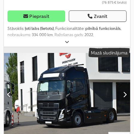
(76 875 € bruto)
Pieprasīt
Zvanīt
Stāvoklis:
ļoti labs (lietots)
, Funkcionalitāte:
pilnībā funkcionāls
,
nobraukums:
334 000 km
, Ražošanas gads:
2022
,
Mazā sludinājuma