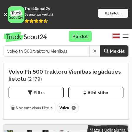
TruckScout24
Uz lietotni
Bezmaksas veikalā
Pārdot
Meklēt
Volvo Fh 500 Traktoru Vienības iegādāties
lietotu
(2 179)
Filtrs
Atbilstība
Volvo
Noņemt visus filtrus
Mazā sludinājuma