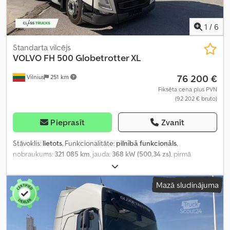
1
/
6
Standarta vilcējs
VOLVO
FH 500 Globetrotter XL
76 200 €
Vilnius
251 km
Fiksēta cena plus PVN
(92 202 € bruto)
Pieprasīt
Zvanīt
Stāvoklis:
lietots
, Funkcionalitāte:
pilnībā funkcionāls
,
nobraukums:
321 085 km
, jauda:
368 kW (500,34 zs)
, pirmā
reģistrācija:
02/2024
, degvielas veids:
dīzeļdegviela
, kopējais
svars:
8 177 kg
, asu konfigurācija:
4x2
, riteņu bāze:
380 mm
, krāsa:
Mazā sludinājuma
balts
, pārnesuma veids:
automātisks
, emisijas klase:
Euro 6
,
Ražošanas gads:
2023
, cilindru skaits:
6
, dzinēja tilpums:
12 777 cm³
,
stūres rata pozīcija:
kreisais
, Aprīkojums:
pilna apkope vēsture,
stūres pastiprinātājs
,