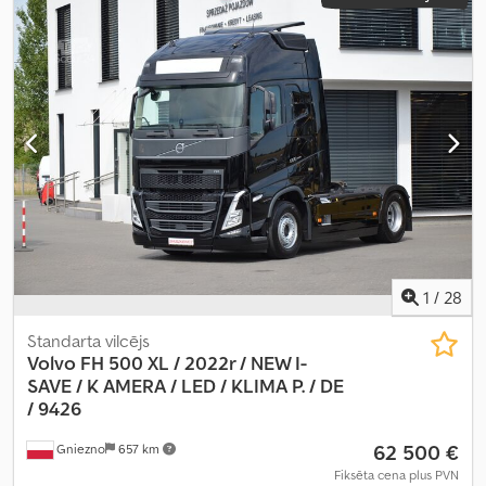
1
/
28
Standarta vilcējs
Volvo FH 500 XL / 2022r / NEW I-
SAVE / K
AMERA / LED / KLIMA P. / DE
/ 9426
62 500 €
Gniezno
657 km
Fiksēta cena plus PVN