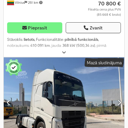
70 800 €
Vilnius
251 km
Fiksēta cena plus PVN
(85 668 € bruto)
Pieprasīt
Zvanīt
Stāvoklis:
lietots
, Funkcionalitāte:
pilnībā funkcionāls
,
nobraukums:
410 091 km
, jauda:
368 kW (500,34 zs)
, pirmā
reģistrācija:
02/2024
, degvielas veids:
dīzeļdegviela
, kopējais
svars:
8 177 kg
, asu konfigurācija:
4x2
, riteņu bāze:
380 mm
, krāsa:
Mazā sludinājuma
balts
, pārnesuma veids:
automātisks
, emisijas klase:
Euro 6
,
Ražošanas gads:
2023
, cilindru skaits:
6
, dzinēja tilpums:
12 777 cm³
,
stūres rata pozīcija:
kreisais
, Aprīkojums:
pilna apkope vēsture,
stūres pastiprinātājs
,