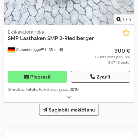
1
/
4
Ekskavatora roka
SMP
Lasthaken SMP 2-Riedlberger
900 €
Coppenbrügge
1 105 km
Fiksēta cena plus PVN
(1 071 € bruto)
Pieprasīt
Zvanīt
Stāvoklis:
lietots
, Ražošanas gads:
2010
,
Saglabāt meklēšanu