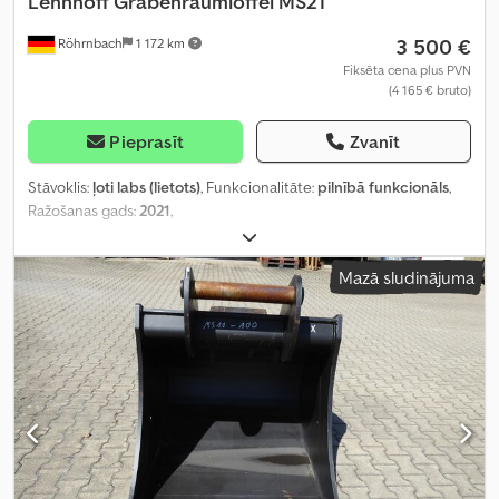
Lehnhoff
Grabenräumlöffel MS21
3 500 €
Röhrnbach
1 172 km
Fiksēta cena plus PVN
(4 165 € bruto)
Pieprasīt
Zvanīt
Stāvoklis:
ļoti labs (lietots)
, Funkcionalitāte:
pilnībā funkcionāls
,
Ražošanas gads:
2021
,
Mazā sludinājuma