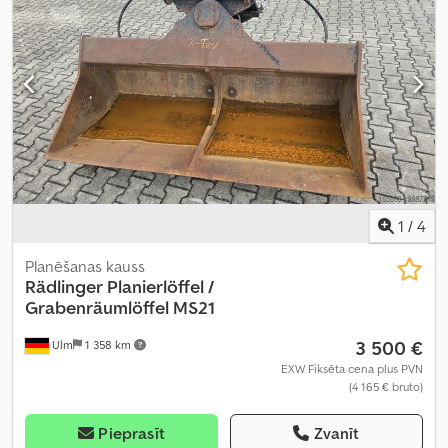
1
/
4
Planēšanas kauss
Rädlinger
Planierlöffel /
Grabenräumlöffel MS21
3 500 €
Ulm
1 358 km
EXW Fiksēta cena plus PVN
(4 165 € bruto)
Pieprasīt
Zvanīt