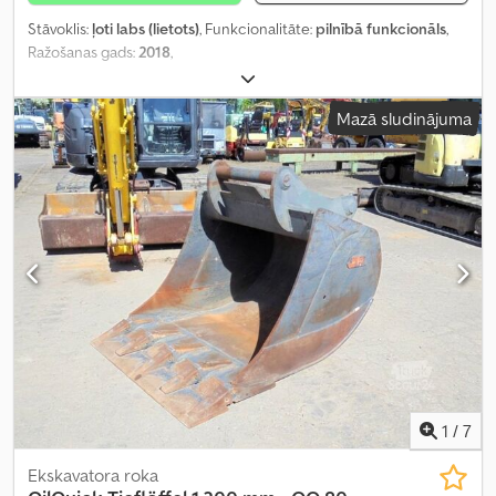
Stāvoklis:
ļoti labs (lietots)
, Funkcionalitāte:
pilnībā funkcionāls
,
Ražošanas gads:
2018
,
Mazā sludinājuma
1
/
7
Ekskavatora roka