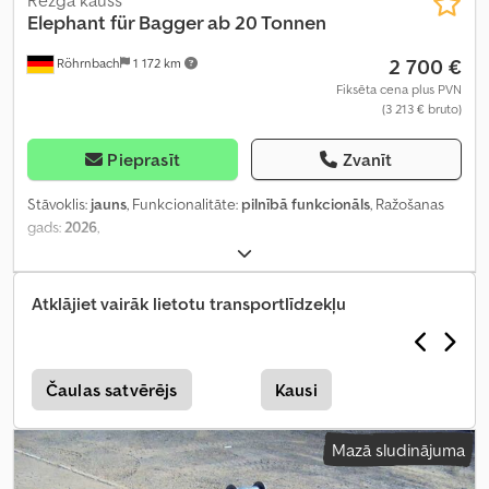
Režģa kauss
Elephant
für Bagger ab 20 Tonnen
2 700 €
Röhrnbach
1 172 km
Fiksēta cena plus PVN
(3 213 € bruto)
Pieprasīt
Zvanīt
Stāvoklis:
jauns
, Funkcionalitāte:
pilnībā funkcionāls
, Ražošanas
gads:
2026
,
Atklājiet vairāk lietotu transportlīdzekļu
Čaulas satvērējs
Kausi
Mazā sludinājuma