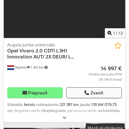
1
/
13
Augsta jumta universālis
Opel
Vivaro 2.0 CDTI L3H1
Innovation AUT/ 2X DEUR/ L...
14 997 €
Wijchen
1 341 km
Fiksēta cena plus PVN
(18 146 € bruto)
Pieprasīt
Zvanīt
Stāvoklis:
lietots
, nobraukums:
221 381 km
, jauda:
130 kW (176,75
zs)
, degvielas veids:
dīzeļdegviela
, pārnesuma veids:
automātisks
,
asu konfigurācija:
4x2
, riteņu bāze:
3 280 mm
, pirmā reģistrācija:
08/2019
, krautuves garums:
2 430 mm
, iekraušanas telpas
Mazā sludinājuma
augstums:
1 220 mm
, iekraušanas telpas tilpums:
5 m³
, degvielas