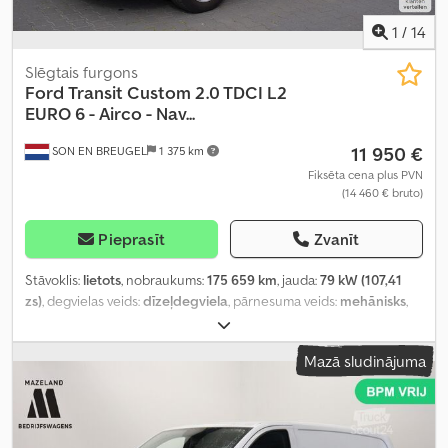
1
/
14
Slēgtais furgons
Ford
Transit Custom 2.0 TDCI L2
EURO 6 - Airco - Nav...
11 950 €
SON EN BREUGEL
1 375 km
Fiksēta cena plus PVN
(14 460 € bruto)
Pieprasīt
Zvanīt
Stāvoklis:
lietots
, nobraukums:
175 659 km
, jauda:
79 kW (107,41
zs)
, degvielas veids:
dīzeļdegviela
, pārnesuma veids:
mehānisks
,
asu konfigurācija:
4x2
, riteņu bāze:
3 300 mm
, pirmā reģistrācija:
06/2020
, degvielas tvertnes tilpums:
80 l
, CO₂ izmeši:
193 g/km
,
Mazā sludinājuma
emisijas klase:
Euro 6
, krāsa:
balts
, sēdvietu skaits:
3
, iepriekšējo
īpašnieku skaits:
1
, Ražošanas gads:
2020
, Aprīkojums:
ABS, borta
dators, bīdāmās durvis, centrālā atslēga, elektroniskā
stabilitātes programma (ESP), gaisa kondicionēšana,
imobilaizersistēma, miglas lukturi, navigācijas sistēma,