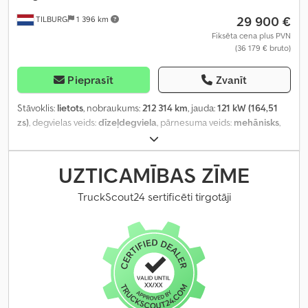
29 900 €
TILBURG
1 396 km
Fiksēta cena plus PVN
(36 179 € bruto)
Pieprasīt
Zvanīt
Stāvoklis:
lietots
, nobraukums:
212 314 km
, jauda:
121 kW (164,51
zs)
, degvielas veids:
dīzeļdegviela
, pārnesuma veids:
mehānisks
,
asu konfigurācija:
4x2
, riteņu bāze:
3 430 mm
, pirmā reģistrācija:
08/2022
, degvielas tvertnes tilpums:
70 l
, CO₂ izmeši:
232 g/km
,
emisijas klase:
Euro 6
, krāsa:
balts
, sēdvietu skaits:
3
, Ražošanas
UZTICAMĪBAS ZĪME
gads:
2022
, Aprīkojums:
ABS, borta dators, bīdāmās durvis,
centrālā atslēga, elektroniskā stabilitātes programma (ESP),
TruckScout24 sertificēti tirgotāji
gaisa kondicionēšana, gaisa spilvens, imobilaizersistēma, kruīza
kontrole, stāvvietas sensori, stūres pastiprinātājs, sēdekļa
apsilde, vilces kontroles sistēma
,