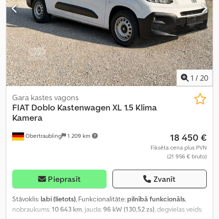
dīzeļdegviela
, Aprīkojums:
ABS, Android Auto, Apple CarPlay,
USB ports, atpakaļskata kamera, automobiļa reģistrācija, borta
dators, bīdāmās durvis, centrālā atslēga, elektroniskā
stabilitātes programma (ESP), gaisa kondicionēšana, gaisa
spilvens, imobilaizersistēma, kravas automašīnas reģistrācija,
kruīza kontrole, kvēpu filtrs, lietota transportlīdzekļa garantija,
navigācijas sistēma, riepu spiediena uzraudzība, stāvvietas
sensori, stūres pastiprinātājs, vilces kontroles sistēma, vissezonu
1
/
20
riepas
,
Gara kastes vagons
FIAT
Doblo Kastenwagen XL 1.5 Klima
Kamera
18 450 €
Obertraubling
1 209 km
Fiksēta cena plus PVN
(21 956 € bruto)
Pieprasīt
Zvanīt
Stāvoklis:
labi (lietots)
, Funkcionalitāte:
pilnībā funkcionāls
,
nobraukums:
10 643 km
, jauda:
96 kW (130,52 zs)
, degvielas veids: