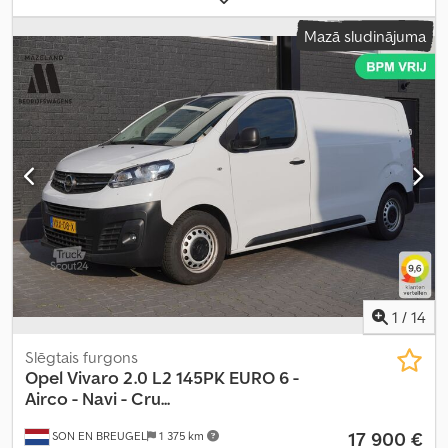
05/2022
, degvielas tvertnes tilpums:
69 l
, CO₂ izmeši:
188 g/km
,
Mazā sludinājuma
emisijas klase:
Euro 6
, krāsa:
pelēks
, sēdvietu skaits:
2
, iepriekšējo
īpašnieku skaits:
2
, Ražošanas gads:
2022
, Aprīkojums:
ABS, borta
dators, bīdāmās durvis, centrālā atslēga, elektroniskā
stabilitātes programma (ESP), gaisa spilvens,
imobilaizersistēma, stāvvietas sensori, stūres pastiprinātājs
,
1
/
14
Slēgtais furgons
Opel
Vivaro 2.0 L2 145PK EURO 6 -
Airco - Navi - Cru...
17 900 €
SON EN BREUGEL
1 375 km