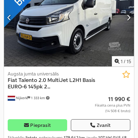
kontroles sistēma
,
1
/
15
Augsta jumta universālis
Fiat
Talento 2.0 MultiJet L2H1 Basis
EURO-6 145pk 2...
11 990 €
Nijkerk
1 333 km
Fiksēta cena plus PVN
(14 508 € bruto)
Pieprasīt
Zvanīt
Stāvoklis:
lietots
, nobraukums:
179 642 km
, jauda:
107 kW (145,48