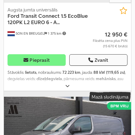
Augsta jumta universālis
Ford
Transit Connect 1.5 EcoBlue
120PK L2 EURO 6 - A...
12 950 €
SON EN BREUGEL
1 375 km
Fiksēta cena plus PVN
(15 670 € bruto)
Pieprasīt
Zvanīt
Stāvoklis:
lietots
, nobraukums:
72 223 km
, jauda:
88 kW (119,65 zs)
,
degvielas veids:
dīzeļdegviela
, pārnesuma veids:
mehānisks
, asu
konfigurācija:
4x2
, riteņu bāze:
3 060 mm
, pirmā reģistrācija:
03/2022
, degvielas tvertnes tilpums:
60 l
, CO₂ izmeši:
138 g/km
,
Mazā sludinājuma
emisijas klase:
Euro 6
, krāsa:
balts
, sēdvietu skaits:
2
, iepriekšējo
īpašnieku skaits:
3
, Ražošanas gads:
2022
, Aprīkojums:
ABS, borta
dators, centrālā atslēga, elektroniskā stabilitātes programma
(ESP), gaisa kondicionēšana, imobilaizersistēma, miglas lukturi,
stūres pastiprinātājs
,