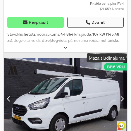
Fiksēta cena plus PVN
(21 659 € bruto)
Pieprasīt
Zvanīt
Stāvoklis:
lietots
, nobraukums:
44 864 km
, jauda:
107 kW (145,48
zs)
, degvielas veids:
dīzeļdegviela
, pārnesuma veids:
mehānisks
,
asu konfigurācija:
4x2
, riteņu bāze:
3 280 mm
, pirmā reģistrācija:
09/2023
, degvielas tvertnes tilpums:
70 l
, CO₂ izmeši:
199 g/km
,
Mazā sludinājuma
emisijas klase:
Euro 6
, krāsa:
balts
, sēdvietu skaits:
3
, iepriekšējo
īpašnieku skaits:
2
, Ražošanas gads:
2023
, Aprīkojums:
ABS, borta
dators, bīdāmās durvis, centrālā atslēga, elektroniskā
stabilitātes programma (ESP), gaisa kondicionēšana, gaisa
spilvens, imobilaizersistēma, navigācijas sistēma, stāvvietas
sensori, stūres pastiprinātājs
,