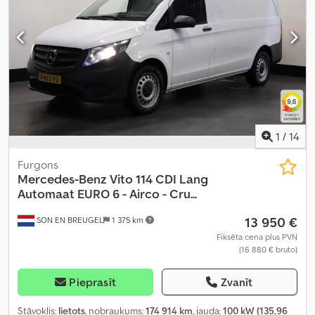
stāvvietas sensori, stūres pastiprinātājs, vilces kontroles sistēma
,
1
/
14
Furgons
Mercedes-Benz
Vito 114 CDI Lang
Automaat EURO 6 - Airco - Cru...
13 950 €
SON EN BREUGEL
1 375 km
Fiksēta cena plus PVN
(16 880 € bruto)
Pieprasīt
Zvanīt
Stāvoklis:
lietots
, nobraukums:
174 914 km
, jauda:
100 kW (135,96