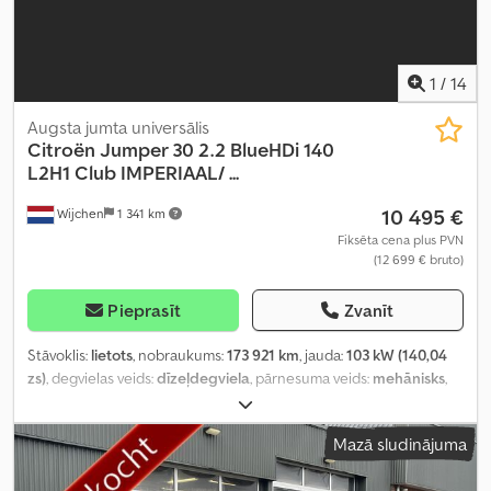
1
/
14
Augsta jumta universālis
Citroën
Jumper 30 2.2 BlueHDi 140
L2H1 Club IMPERIAAL/ ...
10 495 €
Wijchen
1 341 km
Fiksēta cena plus PVN
(12 699 € bruto)
Pieprasīt
Zvanīt
Stāvoklis:
lietots
, nobraukums:
173 921 km
, jauda:
103 kW (140,04
zs)
, degvielas veids:
dīzeļdegviela
, pārnesuma veids:
mehānisks
,
asu konfigurācija:
4x2
, riteņu bāze:
3 450 mm
, pirmā reģistrācija:
10/2021
, krautuves garums:
3 120 mm
, iekraušanas telpas
Mazā sludinājuma
augstums:
1 660 mm
, iekraušanas telpas tilpums:
10 m³
, degvielas
tvertnes tilpums:
90 l
, CO₂ izmeši:
228 g/km
, krāsa:
balts
, sēdvietu