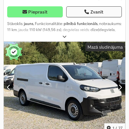
Pieprasīt
Zvanīt
Stāvoklis:
jauns
, Funkcionalitāte:
pilnībā funkcionāls
, nobraukums:
11 km
, jauda:
110 kW (149,56 zs)
, degvielas veids:
dīzeļdegviela
,
pārnesuma veids:
mehānisks
, riteņu bāze:
3 665 mm
, kopējais
svars:
3 500 kg
, tukšais svars:
2 130 kg
, maksimālā kravnesība:
1 370
Mazā sludinājuma
kg
, pirmā reģistrācija:
04/2026
, nākamā pārbaude (TÜV):
09/2028
,
emisijas klase:
Euro 6e
, krāsa:
balts
, sēdvietu skaits:
3
, iepriekšējo
īpašnieku skaits:
1
, Ražošanas gads:
2026
, Aprīkojums:
ABS,
automobiļa reģistrācija, bīdāmās durvis, centrālā atslēga,
elektroniskā stabilitātes programma (ESP), gaisa
kondicionēšana, gaisa spilvens, imobilaizersistēma, kravas
automašīnas reģistrācija, kruīza kontrole, kvēpu filtrs, lietota
transportlīdzekļa garantija, miglas lukturi, navigācijas sistēma,
papildu priekšējie lukturi, stūres pastiprinātājs, vasaras riepas
,
1
/
27