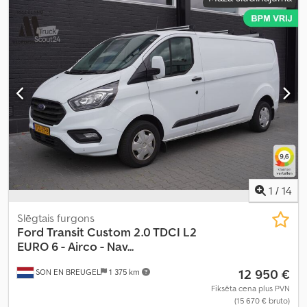
tvertnes tilpums:
70 l
, CO₂ izmeši:
150 g/km
, krāsa:
melns
, sēdvietu
skaits:
5
, Ražošanas gads:
2019
, Aprīkojums:
ABS, borta dators,
bīdāmās durvis, centrālā atslēga, elektroniskā stabilitātes
programma (ESP), gaisa kondicionēšana, gaisa spilvens,
imobilaizersistēma, miglas lukturi, navigācijas sistēma, piekabes
sakabe, stāvvietas sensori, sēdekļa apsilde, vilces kontroles
sistēma
,
1
/
14
Slēgtais furgons
Ford
Transit Custom 2.0 TDCI L2
EURO 6 - Airco - Nav...
12 950 €
SON EN BREUGEL
1 375 km
Fiksēta cena plus PVN
(15 670 € bruto)