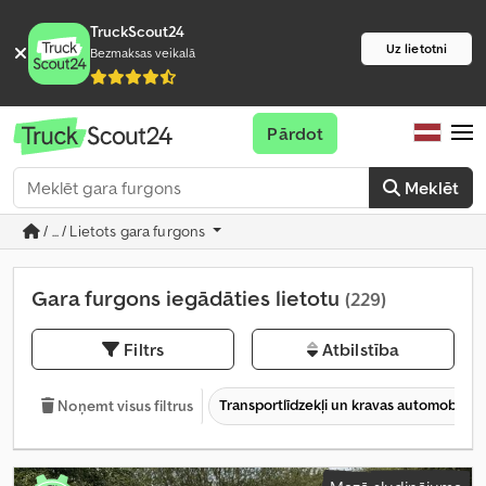
TruckScout24
Uz lietotni
Bezmaksas veikalā
Pārdot
Meklēt
/ ... / Lietots gara furgons
Gara furgons iegādāties lietotu
(229)
Filtrs
Atbilstība
Transportlīdzekļi un kravas automobiļi
Noņemt visus filtrus