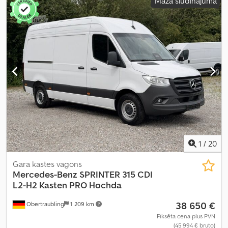
Mazā sludinājuma
1
/
20
Gara kastes vagons
Mercedes-Benz
SPRINTER 315 CDI
L2-H2 Kasten PRO Hochda
38 650 €
Obertraubling
1 209 km
Fiksēta cena plus PVN
(45 994 € bruto)