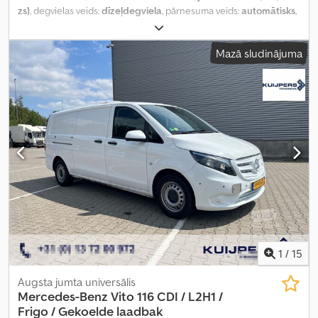
zs)
, degvielas veids:
dīzeļdegviela
, pārnesuma veids:
automātisks
,
asu konfigurācija:
4x2
, riteņu bāze:
3 200 mm
, pirmā reģistrācija:
09/2018
, degvielas tvertnes tilpums:
72 l
, CO₂ izmeši:
158 g/km
,
Mazā sludinājuma
emisijas klase:
Euro 6
, krāsa:
balts
, sēdvietu skaits:
3
, iepriekšējo
īpašnieku skaits:
2
, Ražošanas gads:
2018
, Aprīkojums:
ABS,
bīdāmās durvis, centrālā atslēga, elektroniskā stabilitātes
programma (ESP), gaisa spilvens, imobilaizersistēma, kruīza
kontrole, vilces kontroles sistēma
,
1
/
15
Augsta jumta universālis
Mercedes-Benz
Vito 116 CDI / L2H1 /
Frigo / Gekoelde laadbak