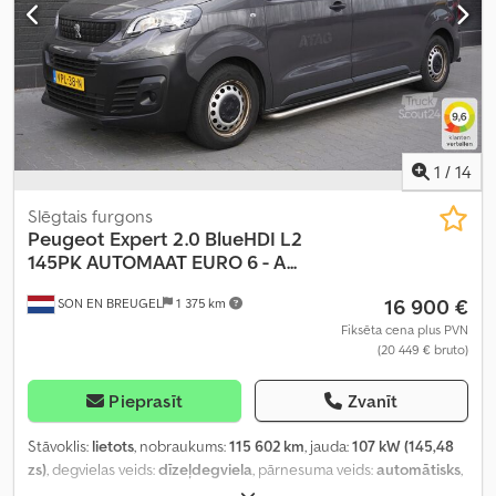
1
/
14
Slēgtais furgons
Peugeot
Expert 2.0 BlueHDI L2
145PK AUTOMAAT EURO 6 - A...
16 900 €
SON EN BREUGEL
1 375 km
Fiksēta cena plus PVN
(20 449 € bruto)
Pieprasīt
Zvanīt
Stāvoklis:
lietots
, nobraukums:
115 602 km
, jauda:
107 kW (145,48
zs)
, degvielas veids:
dīzeļdegviela
, pārnesuma veids:
automātisks
,
asu konfigurācija:
4x2
, riteņu bāze:
3 270 mm
, pirmā reģistrācija: