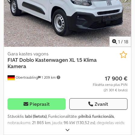
1
/
18
Gara kastes vagons
FIAT
Doblo Kastenwagen XL 1.5 Klima
Kamera
17 900 €
Obertraubling
1 209 km
Fiksēta cena plus PVN
(21 301 € bruto)
Pieprasīt
Zvanīt
Stāvoklis:
labi (lietots)
, Funkcionalitāte:
pilnībā funkcionāls
,
nobraukums:
21 865 km
, jauda:
96 kW (130,52 zs)
, degvielas veids:
dīzeļdegviela
, pārnesuma veids:
mehānisks
, kopējais svars:
2 400