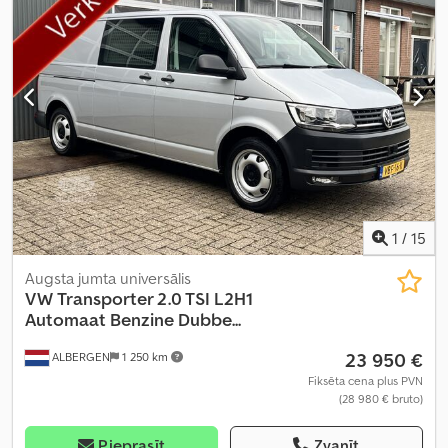
skaits:
3
, Ražošanas gads:
2021
, Aprīkojums:
ABS, borta dators,
bīdāmās durvis, centrālā atslēga, elektroniskā stabilitātes
programma (ESP), gaisa kondicionēšana, imobilaizersistēma,
kruīza kontrole, piekabes sakabe, stāvvietas sensori, stūres
pastiprinātājs
,
1
/
15
Augsta jumta universālis
VW
Transporter 2.0 TSI L2H1
Automaat Benzine Dubbe...
23 950 €
ALBERGEN
1 250 km
Fiksēta cena plus PVN
(28 980 € bruto)
Pieprasīt
Zvanīt