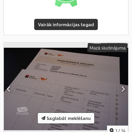
Vairāk informācijas tagad
Mazā sludinājuma
Saglabāt meklēšanu
1
/
14