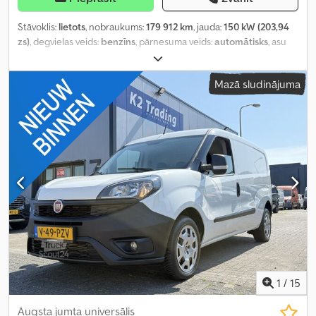
Stāvoklis:
lietots
, nobraukums:
179 912 km
, jauda:
150 kW (203,94
zs)
, degvielas veids:
benzīns
, pārnesuma veids:
automātisks
, asu
konfigurācija:
4x2
, riteņu bāze:
3 400 mm
, pirmā reģistrācija:
11/2019
, degvielas tvertnes tilpums:
80 l
, CO₂ izmeši:
206 g/km
,
Mazā sludinājuma
emisijas klase:
Euro 6
, krāsa:
sudraba
, sēdvietu skaits:
3
,
iepriekšējo īpašnieku skaits:
2
, Ražošanas gads:
2019
, Aprīkojums:
ABS, borta dators, bīdāmās durvis, centrālā atslēga,
elektroniskā stabilitātes programma (ESP), gaisa
kondicionēšana, gaisa spilvens, imobilaizersistēma, kruīza
kontrole, kvēpu filtrs, miglas lukturi, navigācijas sistēma,
piekabes sakabe, stāvvietas sensori, stāvvietas sildītājs, stūres
pastiprinātājs, vilces kontroles sistēma
,
1
/
15
Augsta jumta universālis