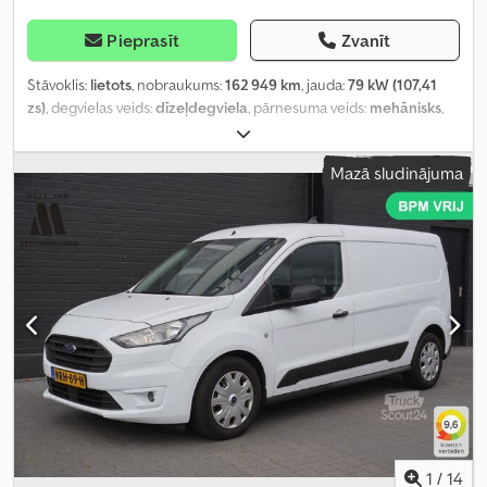
Pieprasīt
Zvanīt
Stāvoklis:
lietots
, nobraukums:
162 949 km
, jauda:
79 kW (107,41
zs)
, degvielas veids:
dīzeļdegviela
, pārnesuma veids:
mehānisks
,
asu konfigurācija:
4x2
, riteņu bāze:
3 300 mm
, pirmā reģistrācija:
06/2020
, degvielas tvertnes tilpums:
80 l
, CO₂ izmeši:
193 g/km
,
Mazā sludinājuma
emisijas klase:
Euro 6
, krāsa:
balts
, sēdvietu skaits:
3
, iepriekšējo
īpašnieku skaits:
1
, Ražošanas gads:
2020
, Aprīkojums:
ABS, borta
dators, bīdāmās durvis, centrālā atslēga, elektroniskā
stabilitātes programma (ESP), gaisa kondicionēšana,
imobilaizersistēma, miglas lukturi, navigācijas sistēma,
stāvvietas sensori, stūres pastiprinātājs, vilces kontroles sistēma
,
1
/
14