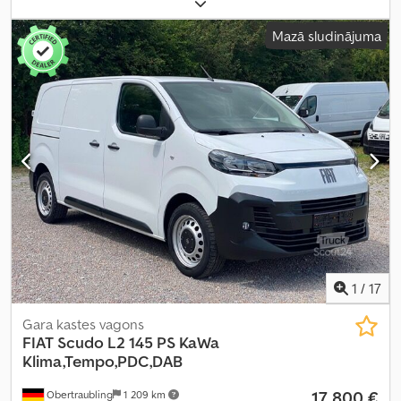
asu konfigurācija:
4x2
, riteņu bāze:
3 280 mm
, pirmā reģistrācija:
04/2024
, degvielas tvertnes tilpums:
70 l
, CO₂ izmeši:
195 g/km
,
Mazā sludinājuma
emisijas klase:
Euro 6
, krāsa:
balts
, sēdvietu skaits:
3
, Ražošanas
gads:
2024
, Aprīkojums:
ABS, borta dators, bīdāmās durvis,
centrālā atslēga, elektroniskā stabilitātes programma (ESP),
gaisa kondicionēšana, gaisa spilvens, imobilaizersistēma, kruīza
kontrole, miglas lukturi, navigācijas sistēma, vilces kontroles
sistēma
,
1
/
17
Gara kastes vagons
FIAT
Scudo L2 145 PS KaWa
Klima,Tempo,PDC,DAB
17 800 €
Obertraubling
1 209 km