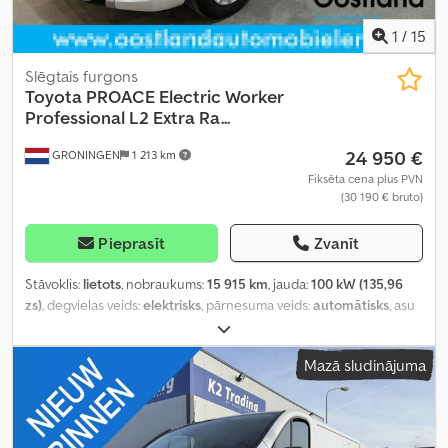
1
/
15
Slēgtais furgons
Toyota
PROACE Electric Worker
Professional L2 Extra Ra...
24 950 €
GRONINGEN
1 213 km
Fiksēta cena plus PVN
(30 190 € bruto)
Pieprasīt
Zvanīt
Stāvoklis:
lietots
, nobraukums:
15 915 km
, jauda:
100 kW (135,96
zs)
, degvielas veids:
elektrisks
, pārnesuma veids:
automātisks
, asu
konfigurācija:
4x2
, riteņu bāze:
3 280 mm
, pirmā reģistrācija:
11/2022
, krāsa:
balts
, sēdvietu skaits:
3
, Ražošanas gads:
2022
,
Mazā sludinājuma
Aprīkojums:
ABS, bīdāmās durvis, elektroniskā stabilitātes
programma (ESP), gaisa kondicionēšana, gaisa spilvens,
imobilaizersistēma, kruīza kontrole, miglas lukturi, navigācijas
sistēma, stāvvietas sensori, stūres pastiprinātājs, vilces