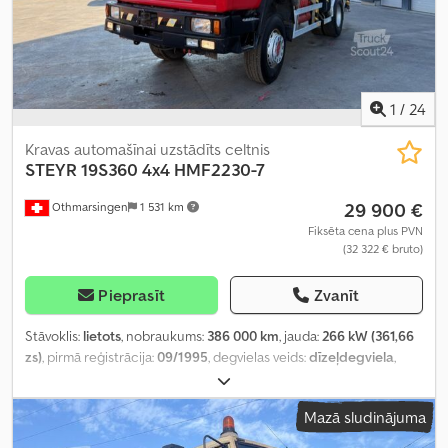
1
/
24
Kravas automašīnai uzstādīts celtnis
STEYR
19S360 4x4 HMF2230-7
29 900 €
Othmarsingen
1 531 km
Fiksēta cena plus PVN
(32 322 € bruto)
Pieprasīt
Zvanīt
Stāvoklis:
lietots
, nobraukums:
386 000 km
, jauda:
266 kW (361,66
zs)
, pirmā reģistrācija:
09/1995
, degvielas veids:
dīzeļdegviela
,
kopējais svars:
18 000 kg
, pārnesuma veids:
mehānisks
, emisijas
klase:
euro2
, krautuves garums:
3 700 mm
, iekraušanas vietas
Mazā sludinājuma
platums:
2 450 mm
, iekraušanas telpas augstums:
1 400 mm
,
Aprīkojums:
celtnis
,