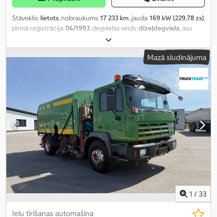
Stāvoklis:
lietots
, nobraukums:
17 233 km
, jauda:
169 kW (229,78 zs)
,
pirmā reģistrācija:
04/1993
, degvielas veids:
dīzeļdegviela
, asu
konfigurācija:
2 asis
, krāsa:
sarkans
, pārnesuma veids:
mehānisks
,
Mazā sludinājuma
1
/
33
Ielu tīrīšanas automašīna