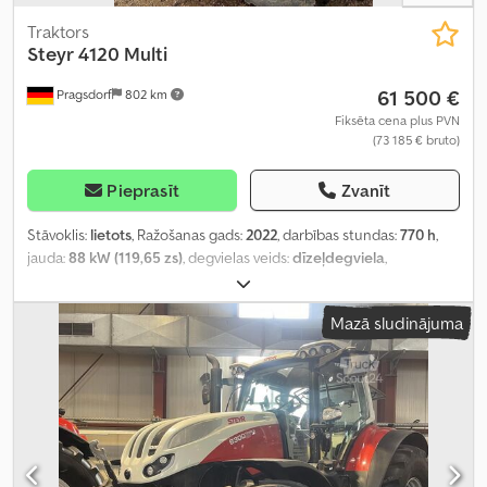
Traktors
Steyr
4120 Multi
61 500 €
Pragsdorf
802 km
Fiksēta cena plus PVN
(73 185 € bruto)
Pieprasīt
Zvanīt
Stāvoklis:
lietots
, Ražošanas gads:
2022
, darbības stundas:
770 h
,
jauda:
88 kW (119,65 zs)
, degvielas veids:
dīzeļdegviela
,
Aprīkojums:
borta dators, gaisa kondicionēšana, kabīne,
priekšējais iekrāvējs, saspiestā gaisa bremze
,
Mazā sludinājuma