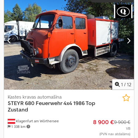
1
/
12
Kastes kravas automašīna
STEYR 680 Feuerwehr 4x4 1986 Top
Zustand
8 900 €
Klagenfurt am Wörthersee
9 900 €
1 338 km
VB
(PVN nav atdalāms)