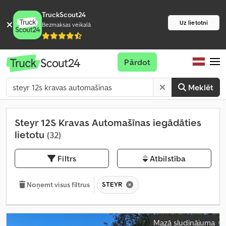
TruckScout24
Uz lietotni
Bezmaksas veikalā
Pārdot
Meklēt
Steyr 12S Kravas Automašīnas iegādāties
lietotu
(32)
Filtrs
Atbilstība
STEYR
Noņemt visus filtrus
Mazā sludinājuma