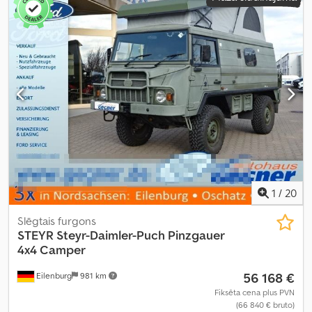
1
/
20
Slēgtais furgons
STEYR
Steyr-Daimler-Puch Pinzgauer
4x4 Camper
56 168 €
Eilenburg
981 km
Fiksēta cena plus PVN
(66 840 € bruto)