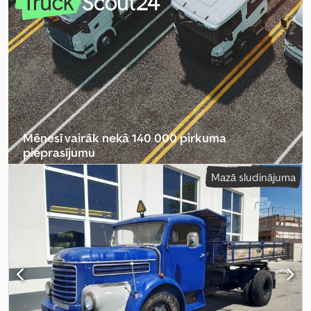
Mēnesī vairāk nekā 140 000 pirkuma
pieprasījumu
Mazā sludinājuma
Izvēlēties tirgotāja paketi