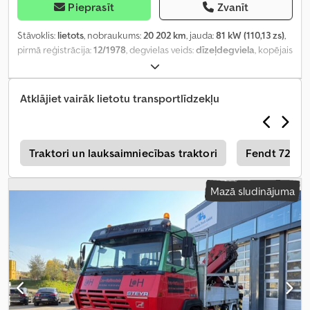
Pieprasīt
Zvanīt
Stāvoklis:
lietots
, nobraukums:
20 202 km
, jauda:
81 kW (110,13 zs)
,
pirmā reģistrācija:
12/1978
, degvielas veids:
dīzeļdegviela
, kopējais
svars:
10 200 kg
, asu konfigurācija:
2 asis
, nākamā pārbaude (TÜV):
12/2026
, pārnesuma veids:
mehānisks
, Ražošanas gads:
1978
,
Atklājiet vairāk lietotu transportlīdzekļu
a
Traktori un lauksaimniecības traktori
Fendt 724 V
Mazā sludinājuma