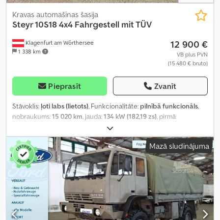
Kravas automašīnas šasija
Steyr 10S18 4x4 Fahrgestell mit TÜV
12 900 €
Klagenfurt am Wörthersee
1 338 km
VB plus PVN
(15 480 € bruto)
Pieprasīt
Zvanīt
Stāvoklis:
ļoti labs (lietots)
, Funkcionalitāte:
pilnībā funkcionāls
,
nobraukums:
15 020 km
, jauda:
134 kW (182,19 zs)
, pirmā
reģistrācija:
07/1993
, degvielas veids:
dīzeļdegviela
, tukšais svars:
7 520 kg
, asu konfigurācija:
4x4
, riteņu bāze:
3 800 mm
, nākamā
Mazā sludinājuma
pārbaude (TÜV):
07/2026
, degviela:
dīzeļdegviela
, pārnesuma
veids:
mehānisks
, piekares sistēma:
tērauds
, Ražošanas gads:
1993
,