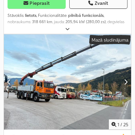
Pieprasīt
Zvanīt
Stāvoklis:
lietots
, Funkcionalitāte:
pilnībā funkcionāls
,
nobraukums:
318 661 km
, jauda:
205,94 kW (280,00 zs)
, degvielas
veids:
dīzeļdegviela
, Ražošanas gads:
1988
,
Mazā sludinājuma
1
/
25