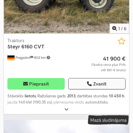
1
/
6
Traktors
Steyr
6160 CVT
41 900 €
Pragsdorf
802 km
Fiksēta cena plus PVN
(49 861 € bruto)
Pieprasīt
Zvanīt
Stāvoklis:
lietots
, Ražošanas gads:
2013
, darbības stundas:
10 450 h
,
jauda:
140 kW (190,35 zs)
, pārnesuma veids:
automātisks
,
degvielas veids:
dīzeļdegviela
, maksimālais ātrums:
40 km/h
,
priekšējās riepas izmērs:
540/65R30
, aizmugurējās riepas izmērs:
Mazā sludinājuma
650/65R42
, riepas izmērs:
650/65R42
, Aprīkojums:
gaisa
kondicionēšana, kabīne, papildu priekšējie lukturi, pilnpiedziņa,