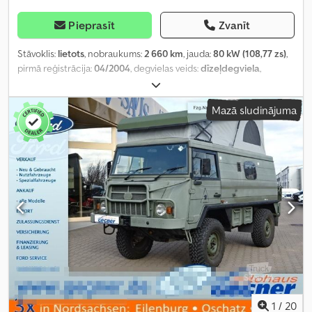
Pieprasīt
Zvanīt
Stāvoklis:
lietots
, nobraukums:
2 660 km
, jauda:
80 kW (108,77 zs)
,
pirmā reģistrācija:
04/2004
, degvielas veids:
dīzeļdegviela
,
kopējais svars:
3 500 kg
, krāsa:
zaļš
, pārnesuma veids:
automātisks
,
emisijas klase:
Euro 3
, sēdvietu skaits:
5
, kopējais platums:
1 800
Mazā sludinājuma
mm
, kopējais augstums:
2 100 mm
, Aprīkojums:
ABS, pilnpiedziņa,
stāvvietas sildītājs
,
1
/
20