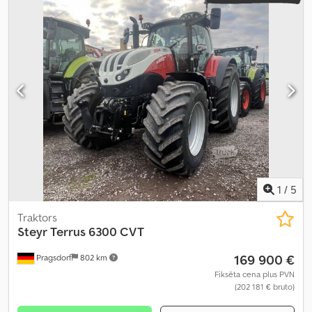
gaisa kondicionēšana, kabīne, papildu priekšējie lukturi,
pilnpiedziņa, priekšējais sakabes mehānisms, priekšējā jaudas
noņemšanas vārpsta, saspiestā gaisa bremze
,
1
/
5
Traktors
Steyr
Terrus 6300 CVT
169 900 €
Pragsdorf
802 km
Fiksēta cena plus PVN
(202 181 € bruto)