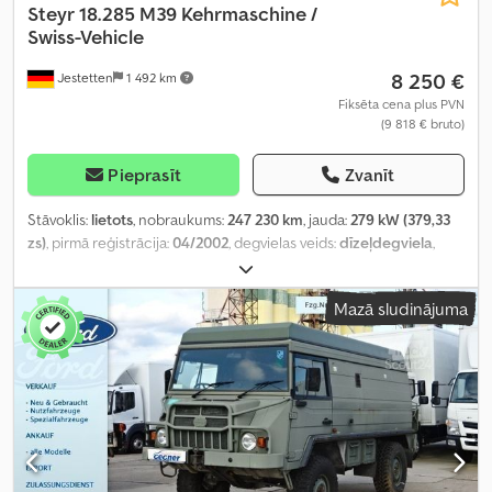
Steyr
18.285 M39 Kehrmaschine /
Swiss-Vehicle
8 250 €
Jestetten
1 492 km
Fiksēta cena plus PVN
(9 818 € bruto)
Pieprasīt
Zvanīt
Stāvoklis:
lietots
, nobraukums:
247 230 km
, jauda:
279 kW (379,33
zs)
, pirmā reģistrācija:
04/2002
, degvielas veids:
dīzeļdegviela
,
tukšais svars:
18 000 kg
, riepas izmērs:
315/80 R 22.5/10mm
, asu
konfigurācija:
4x2
, riteņu bāze:
3 900 mm
, nākamā pārbaude (TÜV):
Mazā sludinājuma
03/2025
, vadītāja kabīne:
dienas kabīne
, pārnesuma veids:
mehānisks
, emisijas klase:
Euro 3
, piekares sistēma:
tērauds-gaiss
,
sēdvietu skaits:
2
, kopējais garums:
7 200 mm
, kopējais platums:
25 500 mm
, kopējais augstums:
33 000 mm
, priekšējās riepas
izmērs:
315/80 R 22.5/10mm
, darbības svars:
18 000 kg
,