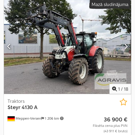
Mazā sludinājuma
1
/
18
Traktors
Steyr
4130 A
36 900 €
Meppen-Versen
1 206 km
Fiksēta cena plus PVN
(43 911 € bruto)