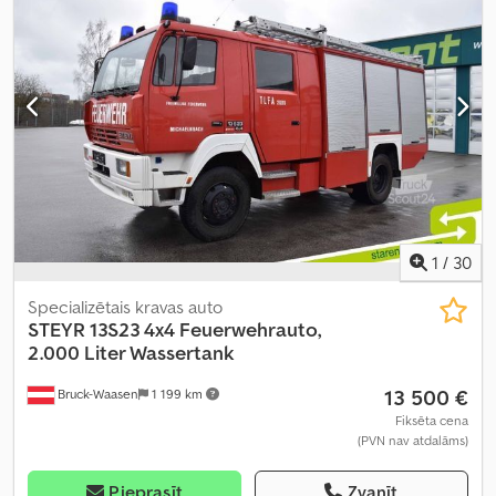
priekšējā jaudas noņemšanas vārpsta, saspiestā gaisa bremze
,
1
/
30
Specializētais kravas auto
STEYR
13S23 4x4 Feuerwehrauto,
2.000 Liter Wassertank
13 500 €
Bruck-Waasen
1 199 km
Fiksēta cena
(PVN nav atdalāms)
Pieprasīt
Zvanīt