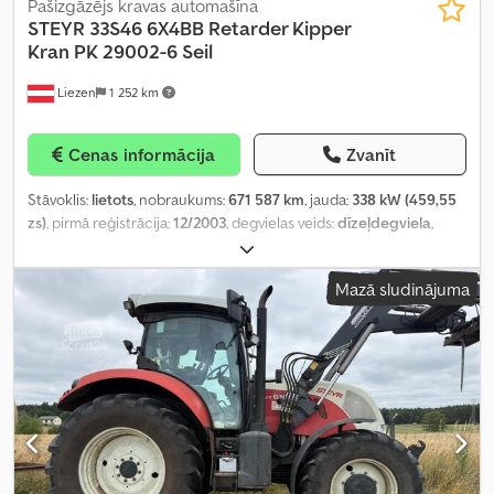
Pašizgāzējs kravas automašīna
STEYR
33S46 6X4BB Retarder Kipper
Kran PK 29002-6 Seil
Liezen
1 252 km
Cenas informācija
Zvanīt
Stāvoklis:
lietots
, nobraukums:
671 587 km
, jauda:
338 kW (459,55
zs)
, pirmā reģistrācija:
12/2003
, degvielas veids:
dīzeļdegviela
,
kopējais svars:
33 000 kg
, asu konfigurācija:
3 asis
, bremzes:
retardētājs
, krāsa:
oranžs
, pārnesuma veids:
mehānisks
, emisijas
Mazā sludinājuma
klase:
Euro 3
, Ražošanas gads:
2003
, Aprīkojums:
ABS, celtnis,
elektroniskā stabilitātes programma (ESP), gaisa
kondicionēšana
,