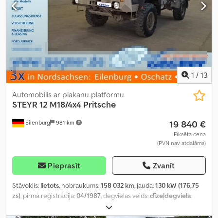
1
/
13
Automobilis ar plakanu platformu
STEYR
12 M18/4x4 Pritsche
19 840 €
Eilenburg
981 km
Fiksēta cena
(PVN nav atdalāms)
Pieprasīt
Zvanīt
Stāvoklis:
lietots
, nobraukums:
158 032 km
, jauda:
130 kW (176,75
zs)
, pirmā reģistrācija:
04/1987
, degvielas veids:
dīzeļdegviela
,
kopējais svars:
11 500 kg
, asu konfigurācija:
2 asis
, krāsa:
brūns
,
pārnesuma veids:
mehānisks
, Aprīkojums:
pilnpiedziņa
,