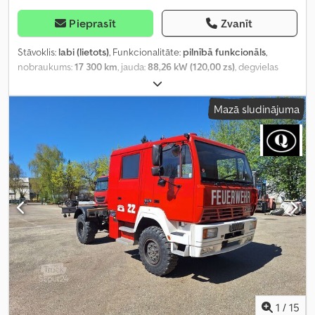
Pieprasīt
Zvanīt
Stāvoklis:
labi (lietots)
, Funkcionalitāte:
pilnībā funkcionāls
,
nobraukums:
17 300 km
, jauda:
88,26 kW (120,00 zs)
, degvielas
veids:
dīzeļdegviela
, tukšais svars:
5 430 kg
, kopējais svars:
10 500
kg
, asu konfigurācija:
4x4
, degviela:
dīzeļdegviela
, Ražošanas
Mazā sludinājuma
gads:
1986
, Aprīkojums:
pilnpiedziņa
,
1
/
15