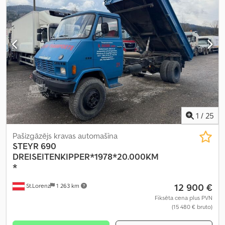
1
/
25
Pašizgāzējs kravas automašīna
STEYR
690
DREISEITENKIPPER*1978*20.000KM
*
12 900 €
St.Lorenz
1 263 km
Fiksēta cena plus PVN
(15 480 € bruto)