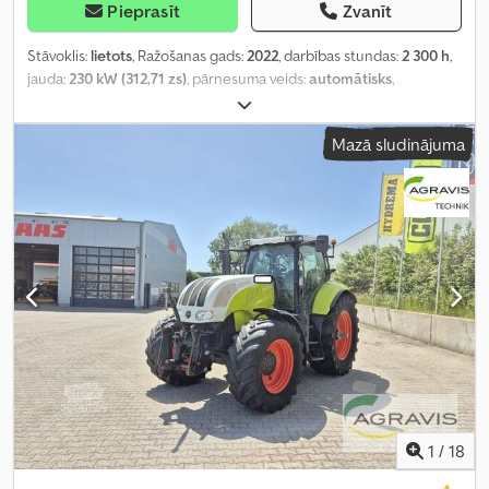
Pieprasīt
Zvanīt
Stāvoklis:
lietots
, Ražošanas gads:
2022
, darbības stundas:
2 300 h
,
jauda:
230 kW (312,71 zs)
, pārnesuma veids:
automātisks
,
maksimālais ātrums:
50 km/h
, priekšējās riepas izmērs:
650/60R34
,
aizmugurējās riepas izmērs:
900/60R42
, riepas izmērs:
900/60R42
,
Mazā sludinājuma
Aprīkojums:
borta dators, gaisa kondicionēšana, kabīne, papildu
priekšējie lukturi, pilnpiedziņa, priekšējais sakabes mehānisms,
priekšējā jaudas noņemšanas vārpsta, saspiestā gaisa bremze
,
1
/
18