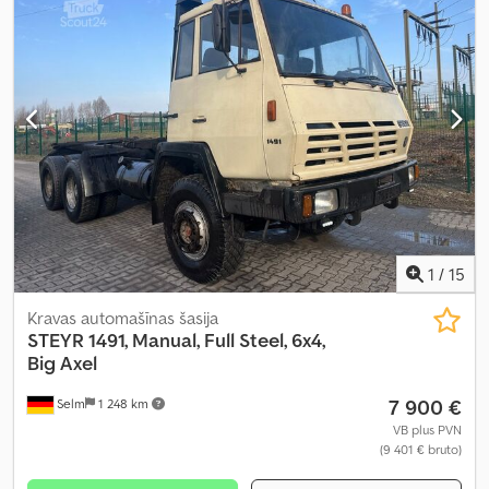
1
/
15
Kravas automašīnas šasija
STEYR
1491, Manual, Full Steel, 6x4,
Big Axel
7 900 €
Selm
1 248 km
VB plus PVN
(9 401 € bruto)