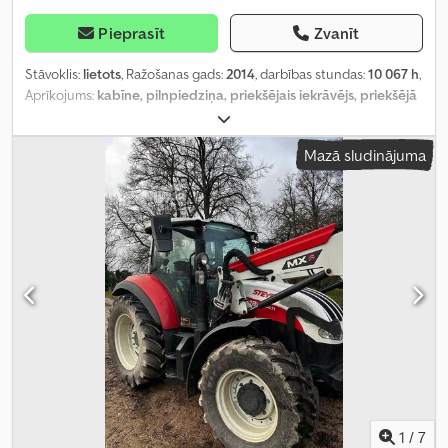
Pieprasīt
Zvanīt
Stāvoklis:
lietots
, Ražošanas gads:
2014
, darbības stundas:
10 067 h
,
Aprīkojums:
kabīne, pilnpiedziņa, priekšējais iekrāvējs, priekšējā
jaudas noņemšanas vārpsta
,
Mazā sludinājuma
1
/
7