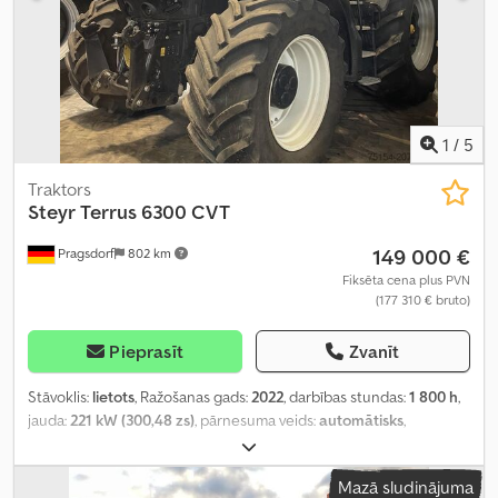
1
/
5
Traktors
Steyr
Terrus 6300 CVT
149 000 €
Pragsdorf
802 km
Fiksēta cena plus PVN
(177 310 € bruto)
Pieprasīt
Zvanīt
Stāvoklis:
lietots
, Ražošanas gads:
2022
, darbības stundas:
1 800 h
,
jauda:
221 kW (300,48 zs)
, pārnesuma veids:
automātisks
,
degvielas veids:
dīzeļdegviela
, maksimālais ātrums:
40 km/h
,
priekšējās riepas izmērs:
650/60R34
, aizmugurējās riepas izmērs:
Mazā sludinājuma
900/60 R42
, riepas izmērs:
900/60 R42
, Aprīkojums:
borta dators,