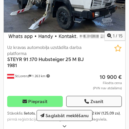
1
/
15
Uz kravas automobiļa uzstādīta darba
platforma
STEYR
91 .170 Hubsteiger 25 M BJ
1981
10 900 €
St.Lorenz
1 263 km
Fiksēta cena
(PVN nav atdalāms)
Pieprasīt
Zvanīt
Stāvoklis:
lietots
, nobraukums:
91 190 km
, jauda:
92 kW (125,09 zs)
,
Saglabāt meklēšanu
pirmā reģistrācija:
06/1981
, degvielas veids:
dīzeļdegviela
,
kopējais svars:
16 000 kg
, asu konfigurācija:
2 asis
, krāsa:
balts
,