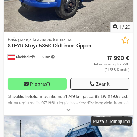
1
/
20
Pašizgāzējs kravas automašīna
STEYR
Steyr 586K Oldtimer Kipper
17 990 €
Kirchheim
1 226 km
Fiksēta cena plus PVN
(21 588 € bruto)
Pieprasīt
Zvanīt
Stāvoklis:
lietots
, nobraukums:
31 749 km
, jauda:
88 kW (119,65 zs)
,
pirmā reģistrācija:
07/1961
, degvielas veids:
dīzeļdegviela
, kopējais
svars:
11 000 kg
, asu konfigurācija:
2 asis
, krāsa:
zils
, pārnesuma
veids:
mehānisks
, krautuves garums:
3 640 mm
, iekraušanas vietas
Mazā sludinājuma
platums:
2 240 mm
, iekraušanas telpas augstums:
400 mm
,
Ražošanas gads:
1959
,