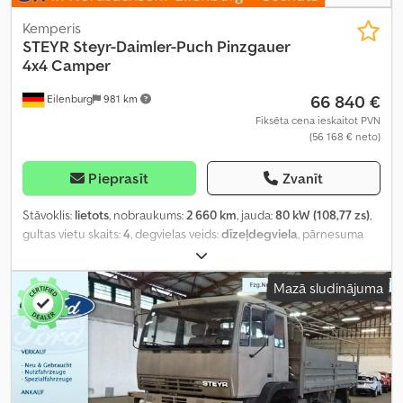
Kemperis
STEYR
Steyr-Daimler-Puch Pinzgauer
4x4 Camper
66 840 €
Eilenburg
981 km
Fiksēta cena ieskaitot PVN
(56 168 € neto)
Pieprasīt
Zvanīt
Stāvoklis:
lietots
, nobraukums:
2 660 km
, jauda:
80 kW (108,77 zs)
,
gultas vietu skaits:
4
, degvielas veids:
dīzeļdegviela
, pārnesuma
veids:
automātisks
, krāsa:
zaļš
, pirmā reģistrācija:
04/2004
,
kopējais garums:
4 530 mm
, kopējais platums:
1 800 mm
, kopējais
Mazā sludinājuma
augstums:
2 100 mm
, asu konfigurācija:
2 asis
, emisijas klase:
Euro
3
, kopējais svars:
3 500 kg
, Aprīkojums:
pilnpiedziņa, stāvvietas
sildītājs
,