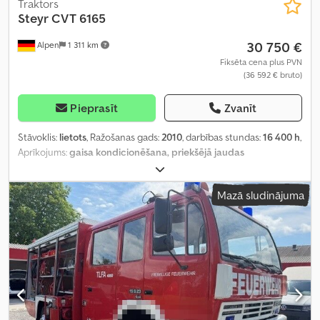
Traktors
Steyr
CVT 6165
30 750 €
Alpen
1 311 km
Fiksēta cena plus PVN
(36 592 € bruto)
Pieprasīt
Zvanīt
Stāvoklis:
lietots
, Ražošanas gads:
2010
, darbības stundas:
16 400 h
,
Aprīkojums:
gaisa kondicionēšana, priekšējā jaudas
noņemšanas vārpsta, saspiestā gaisa bremze
,
Mazā sludinājuma