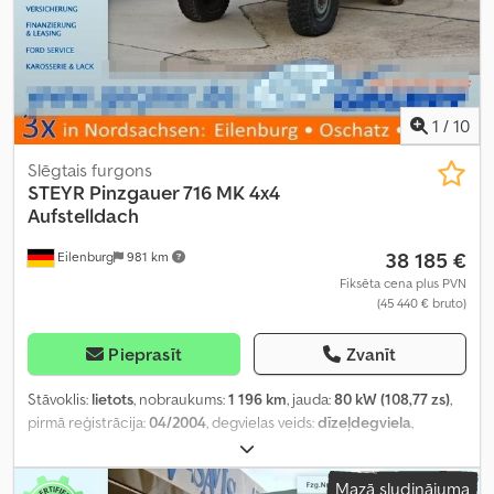
1
/
10
Slēgtais furgons
STEYR
Pinzgauer 716 MK 4x4
Aufstelldach
38 185 €
Eilenburg
981 km
Fiksēta cena plus PVN
(45 440 € bruto)
Pieprasīt
Zvanīt
Stāvoklis:
lietots
, nobraukums:
1 196 km
, jauda:
80 kW (108,77 zs)
,
pirmā reģistrācija:
04/2004
, degvielas veids:
dīzeļdegviela
,
kopējais svars:
3 500 kg
, krāsa:
zaļš
, pārnesuma veids:
automātisks
,
emisijas klase:
Euro 3
, sēdvietu skaits:
2
, Aprīkojums:
ABS,
Mazā sludinājuma
pilnpiedziņa
,