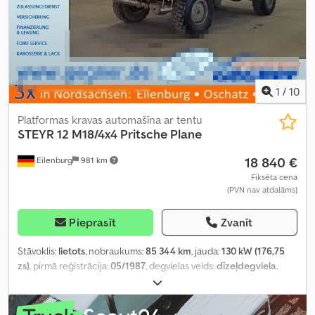
1
/
10
Platformas kravas automašīna ar tentu
STEYR
12 M18/4x4 Pritsche Plane
18 840 €
Eilenburg
981 km
Fiksēta cena
(PVN nav atdalāms)
Pieprasīt
Zvanīt
Stāvoklis:
lietots
, nobraukums:
85 344 km
, jauda:
130 kW (176,75
zs)
, pirmā reģistrācija:
05/1987
, degvielas veids:
dīzeļdegviela
,
kopējais svars:
11 500 kg
, asu konfigurācija:
2 asis
, krāsa:
brūns
,
pārnesuma veids:
mehānisks
, Aprīkojums:
pilnpiedziņa
,